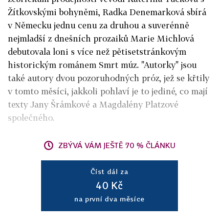
Žítkovskými bohyněmi, Radka Denemarková sbírá
v Německu jednu cenu za druhou a suverénně
nejmladší z dnešních prozaiků Marie Michlová
debutovala loni s více než pětisetstránkovým
historickým románem Smrt múz. "Autorky" jsou
také autory dvou pozoruhodných próz, jež se křtily
v tomto měsíci, jakkoli pohlaví je to jediné, co mají
texty Jany Šrámkové a Magdalény Platzové
společného.
ZBÝVÁ VÁM JEŠTĚ 70 % ČLÁNKU
Číst dál za
40 Kč
na první dva měsíce