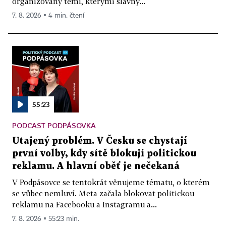
organizovaný těmi, kterými slavný...
7. 8. 2026 ▪ 4 min. čtení
55:23
PODCAST PODPÁSOVKA
Utajený problém. V Česku se chystají
první volby, kdy sítě blokují politickou
reklamu. A hlavní oběť je nečekaná
V Podpásovce se tentokrát věnujeme tématu, o kterém
se vůbec nemluví. Meta začala blokovat politickou
reklamu na Facebooku a Instagramu a...
7. 8. 2026 ▪ 55:23 min.