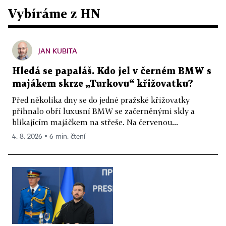
Vybíráme z HN
JAN KUBITA
Hledá se papaláš. Kdo jel v černém BMW s
majákem skrze „Turkovu“ křižovatku?
Před několika dny se do jedné pražské křižovatky
přihnalo obří luxusní BMW se začerněnými skly a
blikajícím majáčkem na střeše. Na červenou...
4. 8. 2026 ▪ 6 min. čtení