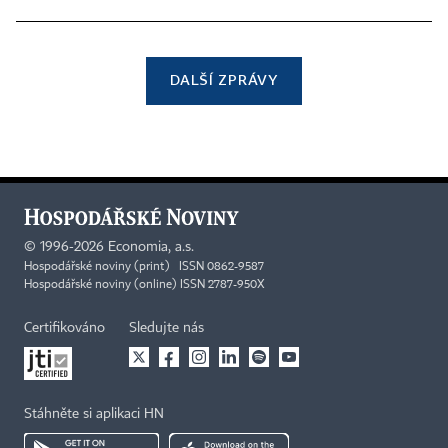
DALŠÍ ZPRÁVY
©
1996-2026
Economia, a.s.
Hospodářské noviny (print) ISSN 0862-9587
Hospodářské noviny (online) ISSN 2787-950X
Certifikováno
Sledujte nás
Stáhněte si aplikaci HN