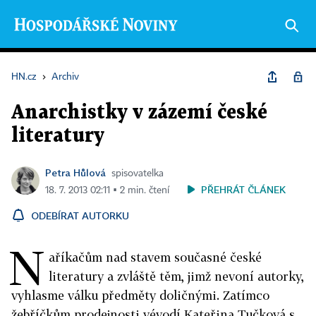
HN.cz
›
Archiv
Anarchistky v zázemí české
literatury
Petra Hůlová
spisovatelka
PŘEHRÁT ČLÁNEK
18. 7. 2013 02:11 ▪ 2 min. čtení
ODEBÍRAT AUTORKU
N
aříkačům nad stavem současné české
literatury a zvláště těm, jimž nevoní autorky,
vyhlasme válku předměty doličnými. Zatímco
žebříčkům prodejnosti vévodí Kateřina Tučková s