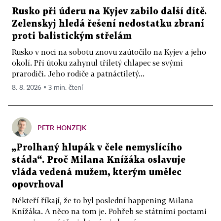
Rusko při úderu na Kyjev zabilo další dítě.
Zelenskyj hledá řešení nedostatku zbraní
proti balistickým střelám
Rusko v noci na sobotu znovu zaútočilo na Kyjev a jeho
okolí. Při útoku zahynul tříletý chlapec se svými
prarodiči. Jeho rodiče a patnáctiletý...
8. 8. 2026 ▪ 3 min. čtení
PETR HONZEJK
„Prolhaný hlupák v čele nemyslícího
stáda“. Proč Milana Knížáka oslavuje
vláda vedená mužem, kterým umělec
opovrhoval
Někteří říkají, že to byl poslední happening Milana
Knížáka. A něco na tom je. Pohřeb se státními poctami