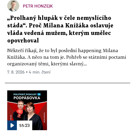
PETR HONZEJK
„Prolhaný hlupák v čele nemyslícího
stáda“. Proč Milana Knížáka oslavuje
vláda vedená mužem, kterým umělec
opovrhoval
Někteří říkají, že to byl poslední happening Milana
Knížáka. A něco na tom je. Pohřeb se státními poctami
organizovaný těmi, kterými slavný...
7. 8. 2026 ▪ 4 min. čtení
55:23