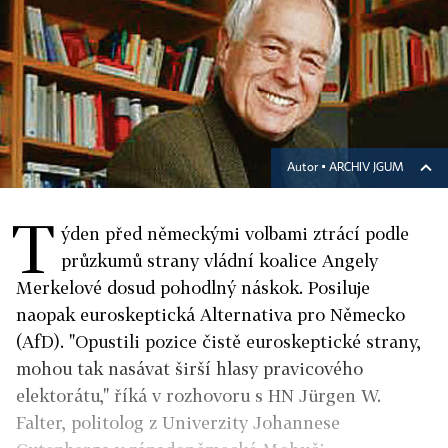
Autor ▪
ARCHIV JGUM
T
ýden před německými volbami ztrácí podle
průzkumů strany vládní koalice Angely
Merkelové dosud pohodlný náskok. Posiluje
naopak euroskeptická Alternativa pro Německo
(AfD). "Opustili pozice čistě euroskeptické strany,
mohou tak nasávat širší hlasy pravicového
elektorátu," říká v rozhovoru s HN Jürgen W.
Falter, politolog z Univerzity Johannese