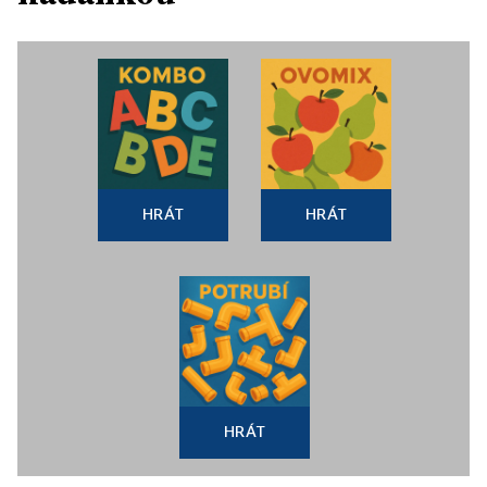
HRÁT
HRÁT
HRÁT