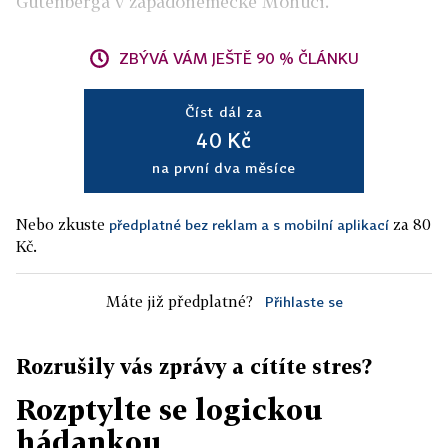
Gutenberga v západoněmecké Mohuči.
ZBÝVÁ VÁM JEŠTĚ 90 % ČLÁNKU
Číst dál za
40 Kč
na první dva měsíce
Nebo zkuste
za 80
předplatné bez reklam a s mobilní aplikací
Kč.
Máte již předplatné?
Přihlaste se
Rozrušily vás zprávy a cítíte stres?
Rozptylte se logickou
hádankou