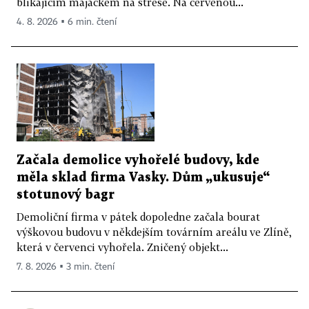
blikajícím majáčkem na střeše. Na červenou...
4. 8. 2026 ▪ 6 min. čtení
Začala demolice vyhořelé budovy, kde
měla sklad firma Vasky. Dům „ukusuje“
stotunový bagr
Demoliční firma v pátek dopoledne začala bourat
výškovou budovu v někdejším továrním areálu ve Zlíně,
která v červenci vyhořela. Zničený objekt...
7. 8. 2026 ▪ 3 min. čtení