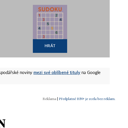
HRÁT
mezi své oblíbené tituly
ospodářské noviny
na Google
|
Předplatné HN+ je zcela bez reklam.
N