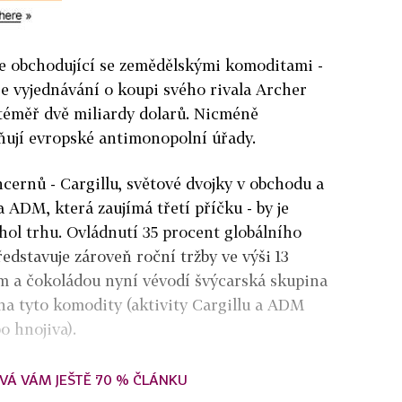
e obchodující se zemědělskými komoditami -
je vyjednávání o koupi svého rivala Archer
téměř dvě miliardy dolarů. Nicméně
ňují evropské antimonopolní úřady.
ernů - Cargillu, světové dvojky v obchodu a
 ADM, která zaujímá třetí příčku - by je
hol trhu. Ovládnutí 35 procent globálního
dstavuje zároveň roční tržby ve výši 13
em a čokoládou nyní vévodí švýcarská skupina
 na tyto komodity (aktivity Cargillu a ADM
o hnojiva).
VÁ VÁM JEŠTĚ 70 % ČLÁNKU