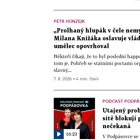
PETR HONZEJK
„Prolhaný hlupák v čele nemy
Milana Knížáka oslavuje vlá
umělec opovrhoval
Někteří říkají, že to byl poslední ha
tom je. Pohřeb se státními poctami o
slavný...
7. 8. 2026 ▪ 4 min. čtení
PODCAST PODPÁ
Utajený prob
sítě blokují
nečekaná
55:23
V Podpásovce se