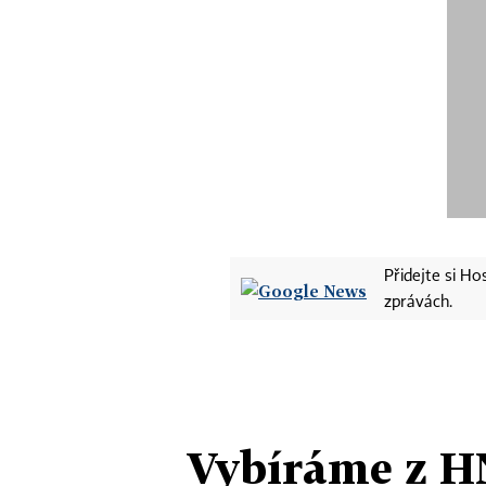
Přidejte si H
zprávách.
Vybíráme z H