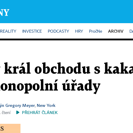
ARCHIV
REALITY
INVESTICE
PODCASTY
HRY
PročNe
D
 král obchodu s kak
monopolní úřady
ýn Gregory Meyer
New York
,
PŘEHRÁT ČLÁNEK
. čtení