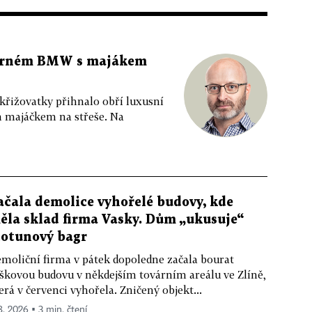
 černém BMW s majákem
 křižovatky přihnalo obří luxusní
m majáčkem na střeše. Na
ačala demolice vyhořelé budovy, kde
ěla sklad firma Vasky. Dům „ukusuje“
totunový bagr
moliční firma v pátek dopoledne začala bourat
škovou budovu v někdejším továrním areálu ve Zlíně,
erá v červenci vyhořela. Zničený objekt...
 8. 2026 ▪ 3 min. čtení