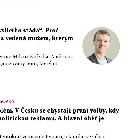
slícího stáda“. Proč
da vedená mužem, kterým
ppening Milana Knížáka. A něco na
rganizovaný těmi, kterými
SOVKA
lém. V Česku se chystají první volby, kdy
 politickou reklamu. A hlavní oběť je
 tentokrát věnujeme tématu, o kterém se vůbec