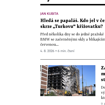
JAN KUBITA
Hledá se papaláš. Kdo jel v
skrze „Turkovu“ křižovatku?
Před několika dny se do jedné pražské
BMW se začerněnými skly a blikající
červenou...
4. 8. 2026 ▪ 6 min. čtení
Z
m
s
De
vý
kt
7.