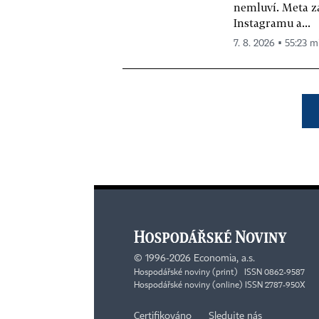
nemluví. Meta z
Instagramu a...
7. 8. 2026 ▪ 55:23 m
©
1996-2026
Economia, a.s.
Hospodářské noviny (print) ISSN 0862-9587
Hospodářské noviny (online) ISSN 2787-950X
Certifikováno
Sledujte nás