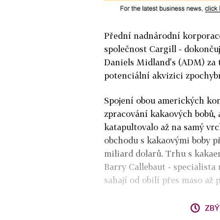
Přední nadnárodní korporac
společnost Cargill - dokonču
Daniels Midland's (ADM) za 
potenciální akvizici zpochyb
Spojení obou amerických konc
zpracování kakaových bobů, a
katapultovalo až na samý vrc
obchodu s kakaovými boby pře
miliard dolarů. Trhu s kaka
Barry Callebaut - specialista
sahají od obilí přes maso až p
ZBÝ