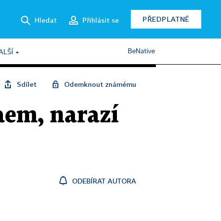
PŘEDPLATNÉ
Hledat
Přihlásit se
BeNative
ALŠÍ
Sdílet
Odemknout známému
aem, narazí
ODEBÍRAT AUTORA