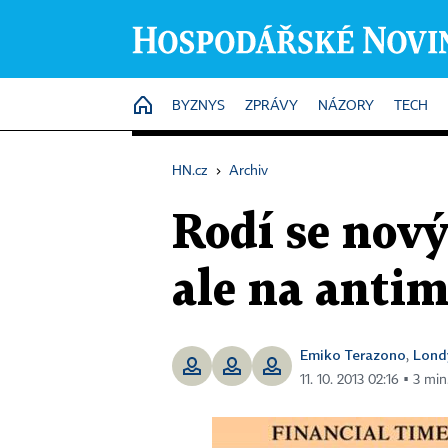
HOME
BYZNYS
ZPRÁVY
NÁZORY
TECH
HN.cz
›
Archiv
Rodí se nový
ale na anti
Emiko Terazono
Lond
,
11. 10. 2013 02:16 ▪ 3 min