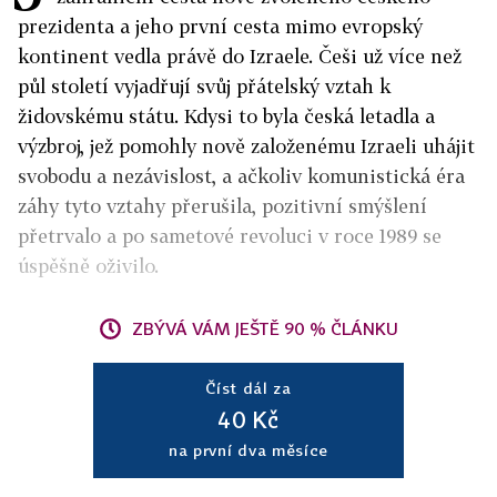
prezidenta a jeho první cesta mimo evropský
kontinent vedla právě do Izraele. Češi už více než
půl století vyjadřují svůj přátelský vztah k
židovskému státu. Kdysi to byla česká letadla a
výzbroj, jež pomohly nově založenému Izraeli uhájit
svobodu a nezávislost, a ačkoliv komunistická éra
záhy tyto vztahy přerušila, pozitivní smýšlení
přetrvalo a po sametové revoluci v roce 1989 se
úspěšně oživilo.
ZBÝVÁ VÁM JEŠTĚ 90 % ČLÁNKU
Číst dál za
40 Kč
na první dva měsíce