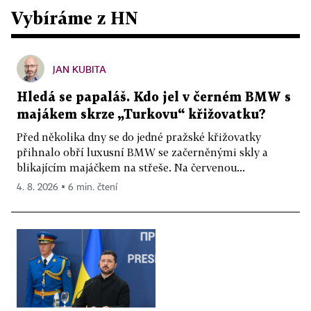
Vybíráme z HN
JAN KUBITA
Hledá se papaláš. Kdo jel v černém BMW s
majákem skrze „Turkovu“ křižovatku?
Před několika dny se do jedné pražské křižovatky
přihnalo obří luxusní BMW se začerněnými skly a
blikajícím majáčkem na střeše. Na červenou...
4. 8. 2026 ▪ 6 min. čtení