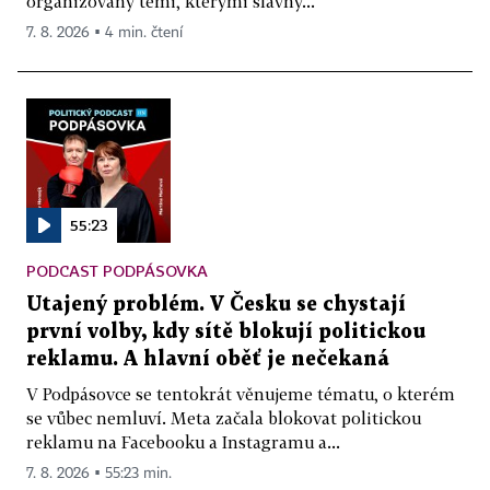
organizovaný těmi, kterými slavný...
7. 8. 2026 ▪ 4 min. čtení
55:23
PODCAST PODPÁSOVKA
Utajený problém. V Česku se chystají
první volby, kdy sítě blokují politickou
reklamu. A hlavní oběť je nečekaná
V Podpásovce se tentokrát věnujeme tématu, o kterém
se vůbec nemluví. Meta začala blokovat politickou
reklamu na Facebooku a Instagramu a...
7. 8. 2026 ▪ 55:23 min.