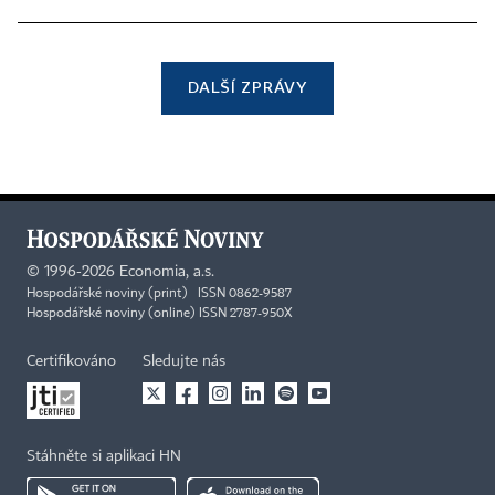
DALŠÍ ZPRÁVY
©
1996-2026
Economia, a.s.
Hospodářské noviny (print) ISSN 0862-9587
Hospodářské noviny (online) ISSN 2787-950X
Certifikováno
Sledujte nás
Stáhněte si aplikaci HN