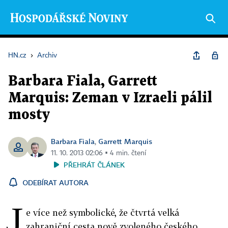
HN.cz
›
Archiv
Barbara Fiala, Garrett
Marquis: Zeman v Izraeli pálil
mosty
Barbara Fiala
Garrett Marquis
,
11. 10. 2013 02:06 ▪ 4 min. čtení
PŘEHRÁT ČLÁNEK
ODEBÍRAT AUTORA
J
e více než symbolické, že čtvrtá velká
zahraniční cesta nově zvoleného českého