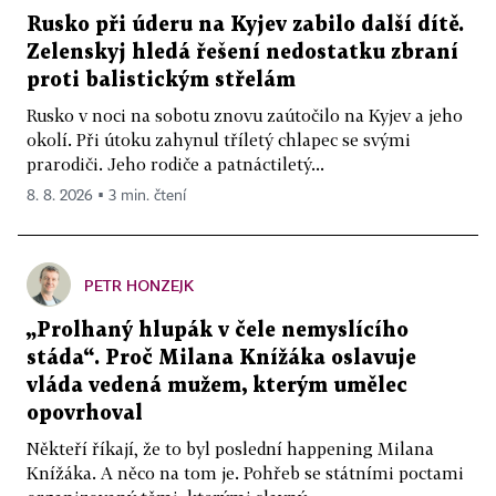
Rusko při úderu na Kyjev zabilo další dítě.
Zelenskyj hledá řešení nedostatku zbraní
proti balistickým střelám
Rusko v noci na sobotu znovu zaútočilo na Kyjev a jeho
okolí. Při útoku zahynul tříletý chlapec se svými
prarodiči. Jeho rodiče a patnáctiletý...
8. 8. 2026 ▪ 3 min. čtení
PETR HONZEJK
„Prolhaný hlupák v čele nemyslícího
stáda“. Proč Milana Knížáka oslavuje
vláda vedená mužem, kterým umělec
opovrhoval
Někteří říkají, že to byl poslední happening Milana
Knížáka. A něco na tom je. Pohřeb se státními poctami