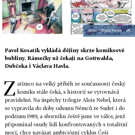
Autor ▪
Mladá fronta
Pavel Kosatík vykládá dějiny skrze komiksové
bubliny. Rámečky už čekají na Gottwalda,
Dubčeka i Václava Havla.
Z
atímco na velký příběh ze současnosti český
komiks stále čeká, s historií se vyrovnává
pravidelně. Na úspěchy trilogie Alois Nebel, která
se vypravila do doby odsunu Němců ze Sudet i do
podzimu 1989, a sborníku Ještě jsme ve válce, jenž
připomínal osudy lidí konfrontovaných s totalitní
mocí, chce navázat ambiciózní cyklus Češi