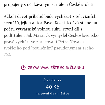
propojený s očekávaným seriálem České století.
Ačkoli devět příběhů bude vycházet z televizních
scénářů, jejich autor Pavel Kosatík dává stejnému
počtu výtvarníků volnou ruku. První díl s
podtitulem Jak Masaryk vymyslel Československo
právě vychází ve zpracování Petra Nováka
tvořícího pod "pouličním" pseudonymem Ticho
762.
ZBÝVÁ VÁM JEŠTĚ 90 % ČLÁNKU
Číst dál za
40 Kč
na první dva měsíce