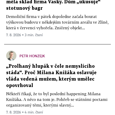
měla sklad firma Vasky. Dům „ukusuje“
stotunový bagr
Demoliční firma v pátek dopoledne začala bourat
výškovou budovu v někdejším továrním areálu ve Zlíně,
která v červenci vyhořela. Zničený objekt...
7. 8. 2026 ▪ 3 min. čtení
PETR HONZEJK
„Prolhaný hlupák v čele nemyslícího
stáda“. Proč Milana Knížáka oslavuje
vláda vedená mužem, kterým umělec
opovrhoval
Někteří říkají, že to byl poslední happening Milana
Knížáka. A něco na tom je. Pohřeb se státními poctami
organizovaný těmi, kterými slavný...
7. 8. 2026 ▪ 4 min. čtení