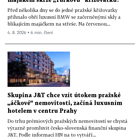
majákem skrze „Turkovu“ křižovatku?
Před několika dny se do jedné pražské křižovatky
přihnalo obří luxusní BMW se začerněnými skly a
blikajícím majáčkem na střeše. Na červenou...
4. 8. 2026 ▪ 6 min. čtení
Skupina J&T chce vzít útokem pražské
„áčkové“ nemovitosti, začíná luxusním
hotelem v centru Prahy
Do trhu prémiových pražských nemovitostí se chystá
výrazně promluvit česko-slovenská finanční skupina
J&T. Podle informací HN na to vytváří...