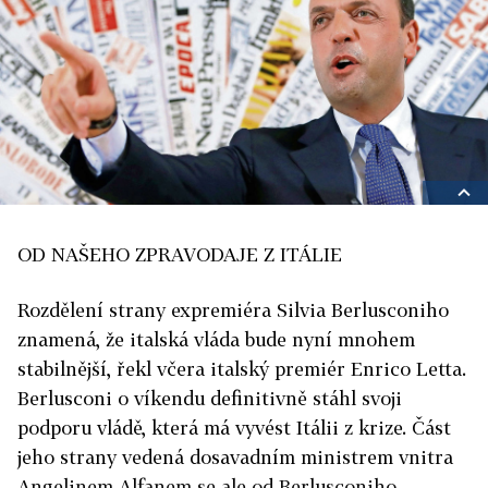
OD NAŠEHO ZPRAVODAJE Z ITÁLIE
Rozdělení strany expremiéra Silvia Berlusconiho
znamená, že italská vláda bude nyní mnohem
stabilnější, řekl včera italský premiér Enrico Letta.
Berlusconi o víkendu definitivně stáhl svoji
podporu vládě, která má vyvést Itálii z krize. Část
jeho strany vedená dosavadním ministrem vnitra
Angelinem Alfanem se ale od Berlusconiho