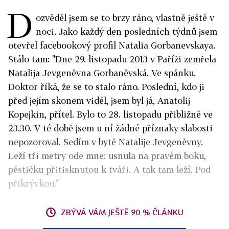
D
ozvěděl jsem se to brzy ráno, vlastně ještě v
noci. Jako každý den posledních týdnů jsem
otevřel facebookový profil Natalia Gorbanevskaya.
Stálo tam: "Dne 29. listopadu 2013 v Paříži zemřela
Natalija Jevgeněvna Gorbaněvská. Ve spánku.
Doktor říká, že se to stalo ráno. Poslední, kdo ji
před jejím skonem viděl, jsem byl já, Anatolij
Kopejkin, přítel. Bylo to 28. listopadu přibližně ve
23.30. V té době jsem u ní žádné příznaky slabosti
nepozoroval. Sedím v bytě Natalije Jevgeněvny.
Leží tři metry ode mne: usnula na pravém boku,
pěstičku přitisknutou k tváři. A tak tam leží. Pod
přikrývkou."
ZBÝVÁ VÁM JEŠTĚ 90 % ČLÁNKU