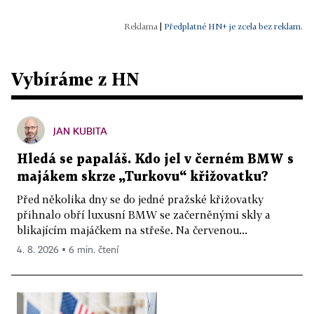
|
Předplatné HN+ je zcela bez reklam.
Vybíráme z HN
JAN KUBITA
Hledá se papaláš. Kdo jel v černém BMW s
majákem skrze „Turkovu“ křižovatku?
Před několika dny se do jedné pražské křižovatky
přihnalo obří luxusní BMW se začerněnými skly a
blikajícím majáčkem na střeše. Na červenou...
4. 8. 2026 ▪ 6 min. čtení