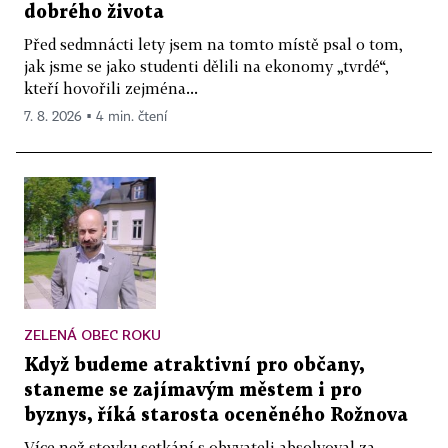
dobrého života
Před sedmnácti lety jsem na tomto místě psal o tom,
jak jsme se jako studenti dělili na ekonomy „tvrdé“,
kteří hovořili zejména...
7. 8. 2026 ▪ 4 min. čtení
ZELENÁ OBEC ROKU
Když budeme atraktivní pro občany,
staneme se zajímavým městem i pro
byznys, říká starosta oceněného Rožnova
Více než stovku setkání s obyvateli absolvoval za