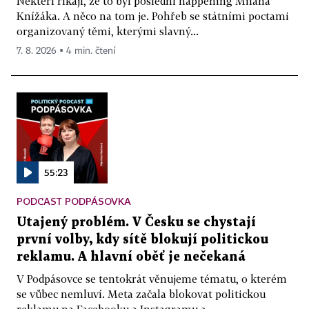
Někteří říkají, že to byl poslední happening Milana
Knížáka. A něco na tom je. Pohřeb se státními poctami
organizovaný těmi, kterými slavný...
7. 8. 2026 ▪ 4 min. čtení
55:23
PODCAST PODPÁSOVKA
Utajený problém. V Česku se chystají
první volby, kdy sítě blokují politickou
reklamu. A hlavní oběť je nečekaná
V Podpásovce se tentokrát věnujeme tématu, o kterém
se vůbec nemluví. Meta začala blokovat politickou
reklamu na Facebooku a Instagramu a...