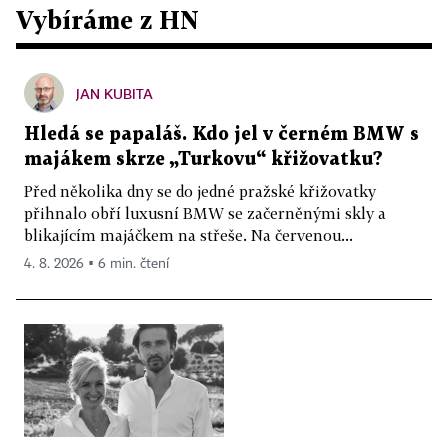
Vybíráme z HN
JAN KUBITA
Hledá se papaláš. Kdo jel v černém BMW s
majákem skrze „Turkovu“ křižovatku?
Před několika dny se do jedné pražské křižovatky
přihnalo obří luxusní BMW se začerněnými skly a
blikajícím majáčkem na střeše. Na červenou...
4. 8. 2026 ▪ 6 min. čtení