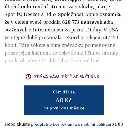
útočí konkurenční streamovací služby, jako je
Spotify, Deezer a Rdio. Společnost Apple oznámila,
že v celém světě prodala 828 773 nahrávek alba
stažených z internetu jen za první tři dny. V USA
ve stejné době překonala rekord prodejem 617 213
kopií. Páté sólové album zpěvačky, pojmenované
pouze jejím jménem, se objevilo na iTunes minulý
pátek, obsahuje 14 skladeb a 17 videoklipů.
ZBÝVÁ VÁM JEŠTĚ 80 % ČLÁNKU
Číst dál za
40 Kč
na první dva měsíce
Nebo zkuste
za 80
předplatné bez reklam a s mobilní aplikací