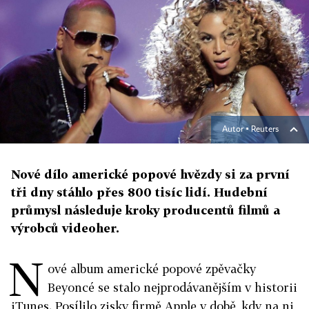
Autor ▪
Reuters
Nové dílo americké popové hvězdy si za první
tři dny stáhlo přes 800 tisíc lidí. Hudební
průmysl následuje kroky producentů filmů a
výrobců videoher.
N
ové album americké popové zpěvačky
Beyoncé se stalo nejprodávanějším v historii
iTunes. Posílilo zisky firmě Apple v době, kdy na ni