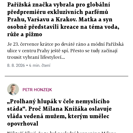
Pařížská značka vybrala pro globální
předpremiéru exkluzivních parfémů
Prahu, Varšavu a Krakov. Matka a syn
osobně představili kreace na téma voda,
růže a pižmo
Je 23. července krátce po deváté ráno a módní Pařížská
ulice v centru Prahy ještě spí. Přesto se tudy začínají
trousit vybraní lifestyloví...
8. 8. 2026 ▪ 4 min. čtení
PETR HONZEJK
„Prolhaný hlupák v čele nemyslícího
stáda“. Proč Milana Knížáka oslavuje
vláda vedená mužem, kterým umělec
opovrhoval