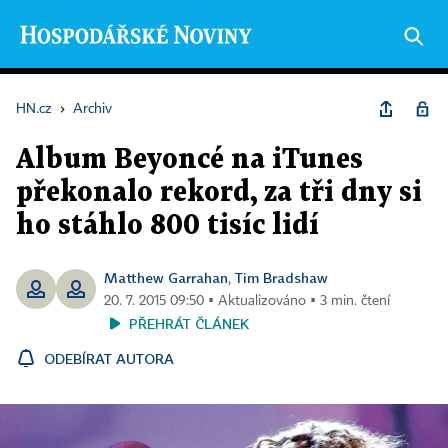
HN.cz
›
Archiv
Album Beyoncé na iTunes
překonalo rekord, za tři dny si
ho stáhlo 800 tisíc lidí
Matthew Garrahan
Tim Bradshaw
,
20. 7. 2015 09:50 ▪ Aktualizováno ▪ 3 min. čtení
PŘEHRÁT ČLÁNEK
ODEBÍRAT AUTORA