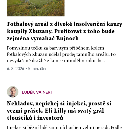
Fotbalový areál z divoké insolvenční kauzy
koupily Zbuzany. Profitovat z toho bude
zejména vymahač Bujnoch
Pomyslnou tečku za barvitým příběhem kolem
fotbalových Zbuzan udělal prodej tamního areálu. Po
nevydařené dražbě z konce minulého roku do...
6. 8. 2026 ▪ 5 min. čtení
LUDĚK VAINERT
Nehladov, nepíchej si injekci, prostě si
vezmi prášek. Eli Lilly má svatý grál
tlouštíků i investorů
Injekce si běžní lidé sami píchají jen velmi neradi. Podle