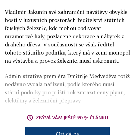
Vladimir Jakunin své zahraniční návštěvy obvykle
hostí v luxusních prostorách ředitelství státních
Ruských železnic, kde mohou obdivovat
mramorové haly, pozlacené dekorace a nábytek z
drahého dřeva. V současnosti se však ředitel
tohoto státního podniku, který má v zemi monopol
na výstavbu a provoz železnic, musí uskromnit.
Administrativa premiéra Dmitrije Medveděva totiž
nedávno vydala nařízení, podle kterého musí
státní podniky pro příští rok zmrazit ceny plynu,
elektřiny a železniční přepravy.
ZBÝVÁ VÁM JEŠTĚ 90 % ČLÁNKU
Číst dál za