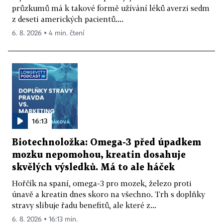
průzkumů má k takové formě užívání léků averzi sedm
z deseti amerických pacientů....
6. 8. 2026 ▪ 4 min. čtení
16:13
Biotechnoložka: Omega-3 před úpadkem
mozku nepomohou, kreatin dosahuje
skvělých výsledků. Má to ale háček
Hořčík na spaní, omega-3 pro mozek, železo proti
únavě a kreatin dnes skoro na všechno. Trh s doplňky
stravy slibuje řadu benefitů, ale které z...
6. 8. 2026 ▪ 16:13 min.