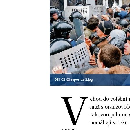
053-02-03-reportaz-2.jpg
V
chod do volební 
muž s oranžovoč
takovou pěknou s
pomáhají střežit