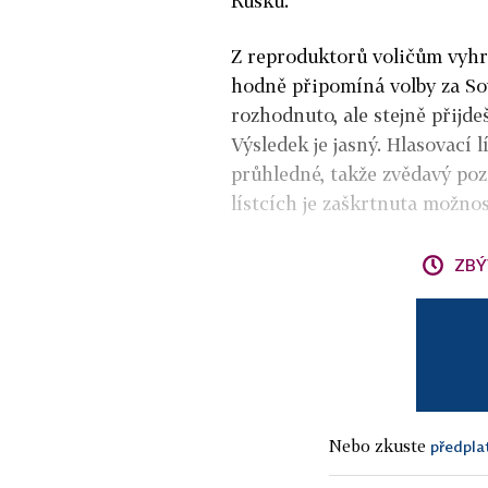
Rusku.
Z reproduktorů voličům vyhráv
hodně připomíná volby za Sov
rozhodnuto, ale stejně přijde
Výsledek je jasný. Hlasovací 
průhledné, takže zvědavý poz
lístcích je zaškrtnuta možnos
ZBÝ
Nebo zkuste
předpla