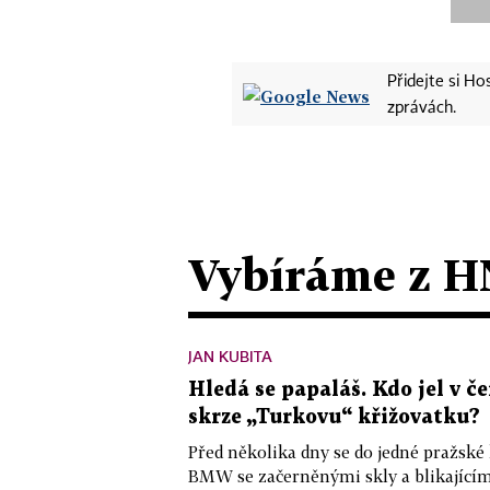
Přidejte si H
zprávách.
Vybíráme z H
JAN KUBITA
Hledá se papaláš. Kdo jel v
skrze „Turkovu“ křižovatku?
Před několika dny se do jedné pražské
BMW se začerněnými skly a blikající