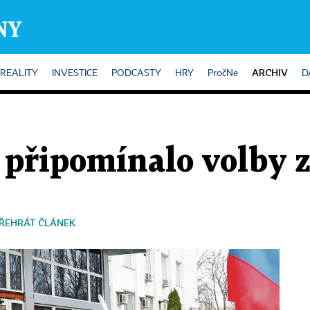
ARCHIV
REALITY
INVESTICE
PODCASTY
HRY
PročNe
D
připomínalo volby 
ŘEHRÁT ČLÁNEK