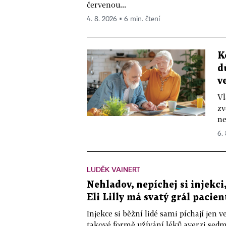
červenou...
4. 8. 2026 ▪ 6 min. čtení
K
d
v
Vl
zv
ne
6.
LUDĚK VAINERT
Nehladov, nepíchej si injekci,
Eli Lilly má svatý grál pacien
Injekce si běžní lidé sami píchají jen
takové formě užívání léků averzi sedm 