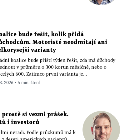
oalice bude řešit, kolik přidá
ůchodcům. Motoristé neodmítají ani
elkorysejší varianty
ádní koalice bude příští týden řešit, zda má důchody
ednout v průměru o 300 korun měsíčně, nebo o
celých 600. Zatímco první varianta je...
 8. 2026 ▪ 5 min. čtení
 prostě si vezmi prášek.
tů i investorů
 velmi neradi. Podle průzkumů má k
z deseti amerických pacientů....