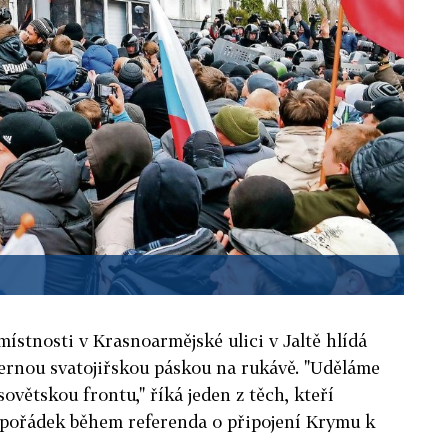
místnosti v Krasnoarmějské ulici v Jaltě hlídá
ernou svatojiřskou páskou na rukávě. "Uděláme
ovětskou frontu," říká jeden z těch, kteří
 pořádek během referenda o připojení Krymu k