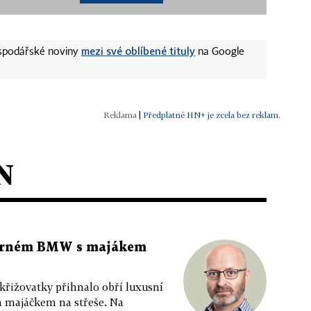
mezi své oblíbené tituly
ospodářské noviny
na Google
|
Předplatné HN+ je zcela bez reklam.
N
 černém BMW s majákem
 křižovatky přihnalo obří luxusní
m majáčkem na střeše. Na