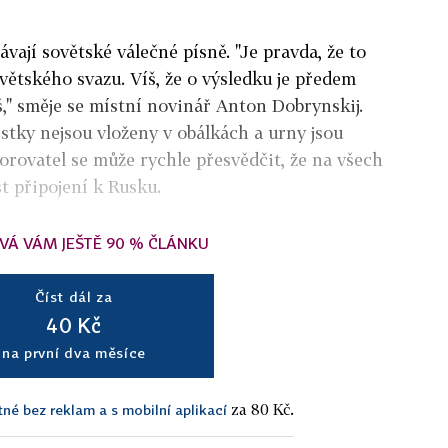
ají sovětské válečné písně. "Je pravda, že to
ětského svazu. Víš, že o výsledku je předem
š," směje se místní novinář Anton Dobrynskij.
lístky nejsou vloženy v obálkách a urny jsou
orovatel se může rychle přesvědčit, že na všech
t připojení k Rusku.
VÁ VÁM JEŠTĚ 90 % ČLÁNKU
Číst dál za
40 Kč
na první dva měsíce
za 80 Kč.
tné bez reklam a s mobilní aplikací