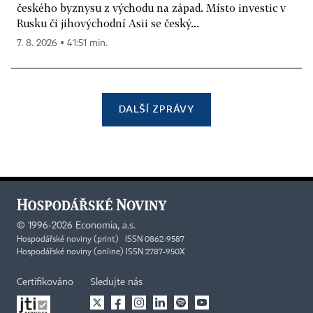
českého byznysu z východu na západ. Místo investic v
Rusku či jihovýchodní Asii se český...
7. 8. 2026 ▪ 41:51 min.
DALŠÍ ZPRÁVY
©
1996-2026
Economia, a.s.
Hospodářské noviny (print) ISSN 0862-9587
Hospodářské noviny (online) ISSN 2787-950X
Certifikováno
Sledujte nás