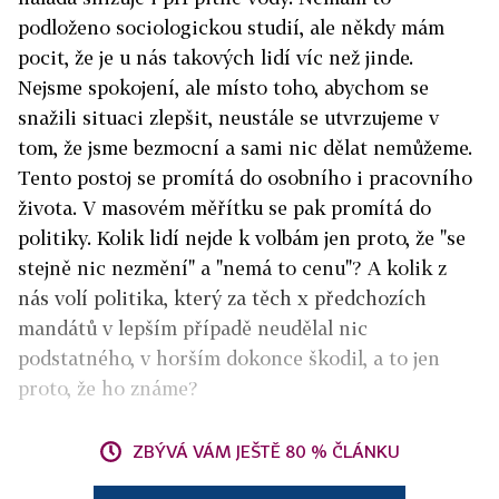
podloženo sociologickou studií, ale někdy mám
pocit, že je u nás takových lidí víc než jinde.
Nejsme spokojení, ale místo toho, abychom se
snažili situaci zlepšit, neustále se utvrzujeme v
tom, že jsme bezmocní a sami nic dělat nemůžeme.
Tento postoj se promítá do osobního i pracovního
života. V masovém měřítku se pak promítá do
politiky. Kolik lidí nejde k volbám jen proto, že "se
stejně nic nezmění" a "nemá to cenu"? A kolik z
nás volí politika, který za těch x předchozích
mandátů v lepším případě neudělal nic
podstatného, v horším dokonce škodil, a to jen
proto, že ho známe?
ZBÝVÁ VÁM JEŠTĚ 80 % ČLÁNKU