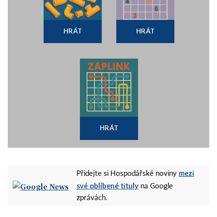
HRÁT
HRÁT
HRÁT
mezi
Přidejte si Hospodářské noviny
své oblíbené tituly
na Google
zprávách.