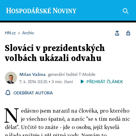
HN.cz
›
Archiv
Slováci v prezidentských
volbách ukázali odvahu
Milan Vašina
generální ředitel T-Mobile
PŘEHRÁT ČLÁNEK
7. 4. 2014 03:35 ▪ 3 min. čtení
ODEBÍRAT AUTORA
N
edávno jsem narazil na člověka, pro kterého
je všechno špatně, a navíc "se s tím nedá nic
dělat". Určitě to znáte - jde o osobu, jejíž kyselá
nálada snižuje i pH pitné vody. Nemám to