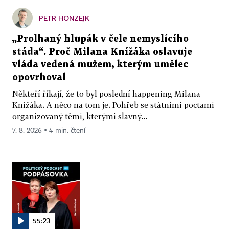
PETR HONZEJK
„Prolhaný hlupák v čele nemyslícího
stáda“. Proč Milana Knížáka oslavuje
vláda vedená mužem, kterým umělec
opovrhoval
Někteří říkají, že to byl poslední happening Milana
Knížáka. A něco na tom je. Pohřeb se státními poctami
organizovaný těmi, kterými slavný...
7. 8. 2026 ▪ 4 min. čtení
55:23