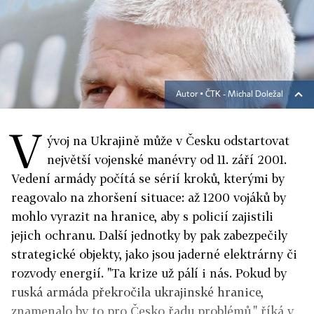
Autor ▪
ČTK - Michal Doležal
V
ývoj na Ukrajině může v Česku odstartovat
největší vojenské manévry od 11. září 2001.
Vedení armády počítá se sérií kroků, kterými by
reagovalo na zhoršení situace: až 1200 vojáků by
mohlo vyrazit na hranice, aby s policií zajistili
jejich ochranu. Další jednotky by pak zabezpečily
strategické objekty, jako jsou jaderné elektrárny či
rozvody energií. "Ta krize už pálí i nás. Pokud by
ruská armáda překročila ukrajinské hranice,
znamenalo by to pro Česko řadu problémů," říká v