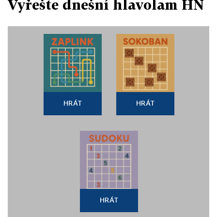
Vyřešte dnešní hlavolam HN
HRÁT
HRÁT
HRÁT