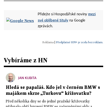
mezi
Přidejte si Hospodářské noviny
své oblíbené tituly
na Google
zprávách.
|
Předplatné HN+ je zcela bez reklam.
Vybíráme z HN
JAN KUBITA
Hledá se papaláš. Kdo jel v černém BMW s
majákem skrze „Turkovu“ křižovatku?
Před několika dny se do jedné pražské křižovatky
přihnalo obří luxusní BMW se začerněnými skly a