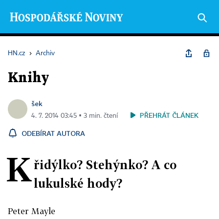
HN.cz
›
Archiv
Knihy
šek
PŘEHRÁT ČLÁNEK
4. 7. 2014 03:45 ▪ 3 min. čtení
ODEBÍRAT AUTORA
K
řidýlko? Stehýnko? A co
lukulské hody?
Peter Mayle