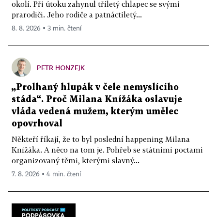
okolí. Při útoku zahynul tříletý chlapec se svými
prarodiči. Jeho rodiče a patnáctiletý...
8. 8. 2026 ▪ 3 min. čtení
PETR HONZEJK
„Prolhaný hlupák v čele nemyslícího
stáda“. Proč Milana Knížáka oslavuje
vláda vedená mužem, kterým umělec
opovrhoval
Někteří říkají, že to byl poslední happening Milana
Knížáka. A něco na tom je. Pohřeb se státními poctami
organizovaný těmi, kterými slavný...
7. 8. 2026 ▪ 4 min. čtení