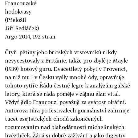
Francouzské
hodokvasy
(Přeložil
Jiří Sedláček)
Argo 2014, 192 stran
Čtyři pětiny jeho britských vrstevníků nikdy
nevycestovaly z Británie, takže pro zbylé je Mayle
(1939) hotový guru. Dvacetiletý pobyt v Provenci,
na niž mu i v Česku vyšly mnohé ódy, opravňuje
tohoto rytíře Řádu čestné legie k analýzám galské
letory, která se ráda poměje v zájmu élan vital.
Vždyť jídlo Francouzi považují za svátost oltářní.
Autorova túra po festivalech gurmánství zahrnuje
tucet esejistických chodů zakončených
rozumováním nad blahodárností michelinských
hvězdiček. Žádá si dobré zažívání a jako digestiv