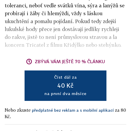
toleranci, neboť vedle svátků vína, sýra a lanýžů se
probírají i žáby či hlemýždi, vždy s láskou
ukuchtění a pomalu pojídaní. Pokud tedy zdejší
lukulské hody přece jen dostávají jedlíky rychleji
do rakve, jistě to není průmyslovou stravou a la
koncern Tricatel z filmu Křidýlko nebo stehýnko.
ZBÝVÁ VÁM JEŠTĚ 70 % ČLÁNKU
Číst dál za
40 Kč
na první dva měsíce
Nebo zkuste
za 80
předplatné bez reklam a s mobilní aplikací
Kč.