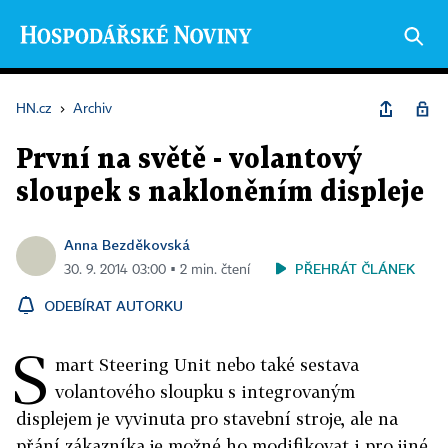
HN.cz
›
Archiv
První na světě - volantový
sloupek s nakloněním displeje
Anna Bezděkovská
PŘEHRÁT ČLÁNEK
30. 9. 2014 03:00 ▪ 2 min. čtení
ODEBÍRAT AUTORKU
S
mart Steering Unit nebo také sestava
volantového sloupku s integrovaným
displejem je vyvinuta pro stavební stroje, ale na
přání zákazníka je možné ho modifikovat i pro jiné