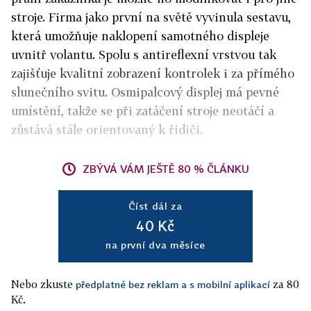
stroje. Firma jako první na světě vyvinula sestavu,
která umožňuje naklopení samotného displeje
uvnitř volantu. Spolu s antireflexní vrstvou tak
zajišťuje kvalitní zobrazení kontrolek i za přímého
slunečního svitu. Osmipalcový displej má pevné
umístění, takže se při zatáčení stroje neotáčí a
zůstává stále orientovaný k řidiči.
ZBÝVÁ VÁM JEŠTĚ 80 % ČLÁNKU
Číst dál za
40 Kč
na první dva měsíce
Nebo zkuste
za 80
předplatné bez reklam a s mobilní aplikací
Kč.