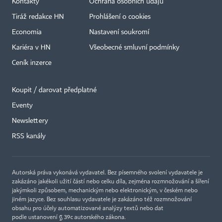
Kontakty
Ochrana osobních údajů
Tiráž redakce HN
Prohlášení o cookies
Economia
Nastavení soukromí
Kariéra v HN
Všeobecné smluvní podmínky
Ceník inzerce
Koupit / darovat předplatné
Eventy
Newslettery
RSS kanály
Autorská práva vykonává vydavatel. Bez písemného svolení vydavatele je
zakázáno jakékoli užití částí nebo celku díla, zejména rozmnožování a šíření
jakýmkoli způsobem, mechanickým nebo elektronickým, v českém nebo
jiném jazyce. Bez souhlasu vydavatele je zakázáno též rozmnožování
obsahu pro účely automatizované analýzy textů nebo dat
podle ustanovení § 39c autorského zákona.