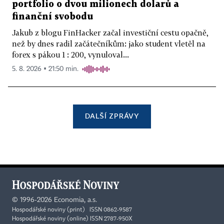
portfolio o dvou milionech dolarů a
finanční svobodu
Jakub z blogu FinHacker začal investiční cestu opačně,
než by dnes radil začátečníkům: jako student vletěl na
forex s pákou 1 : 200, vynuloval...
5. 8. 2026 ▪ 21:50 min.
DALŠÍ ZPRÁVY
©
1996-2026
Economia, a.s.
Hospodářské noviny (print) ISSN 0862-9587
Hospodářské noviny (online) ISSN 2787-950X