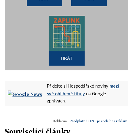
HRÁT
mezi
Přidejte si Hospodářské noviny
své oblíbené tituly
na Google
zprávách.
|
Předplatné HN+ je zcela bez reklam.
Související články