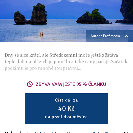
Autor ▪
Profimedia
Dny se sice krátí, ale Středozemní moře ještě zůstává
teplé, lidí na plážích je pomálu a také ceny padají. Začátek
podzimu je pro mnohé tou pravou...
ZBÝVÁ VÁM JEŠTĚ 95 % ČLÁNKU
Číst dál za
40 Kč
na první dva měsíce