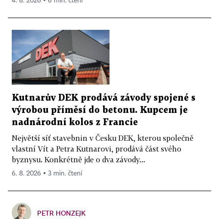
4. 8. 2026 ▪ 6 min. čtení
Kutnarův DEK prodává závody spojené s
výrobou příměsí do betonu. Kupcem je
nadnárodní kolos z Francie
Největší síť stavebnin v Česku DEK, kterou společně
vlastní Vít a Petra Kutnarovi, prodává část svého
byznysu. Konkrétně jde o dva závody...
6. 8. 2026 ▪ 3 min. čtení
PETR HONZEJK