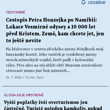
ODEBÍRAT
CESTOVÁNÍ
Cestopis Petra Honzejka po Namibii:
Lokace Vesmírné odysey a 10 000 let
před Kristem. Země, kam chcete jet, jen
to ještě nevíte
Na křižovatce v centru afrického města Windhoek stojí
luteránský kostel. Jeho vnitřek je vyzdobený jmény
stovek německých vojáků, kteří padli v koloniální
válce. Přes ulici na něj shlíží obří Muzeum nezávislosti
věnované mimo jiné boji místních...
24. 7. 2026 ▪ 13 min. čtení
GLOSA JULIE HRSTKOVÉ
Vyšší poplatky řeší overturismus jen
částečně. Turisté pojedou kamkoliv, pokud