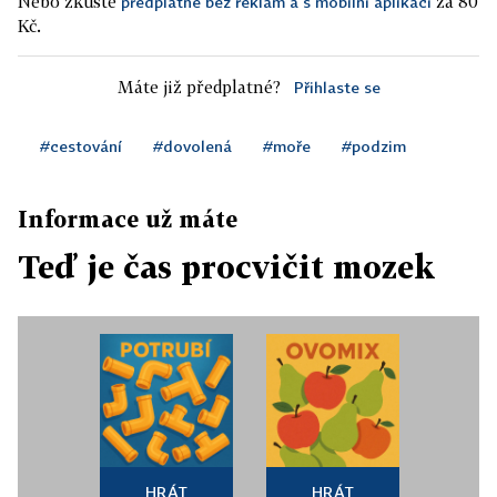
Nebo zkuste
za 80
předplatné bez reklam a s mobilní aplikací
Kč.
Máte již předplatné?
Přihlaste se
#cestování
#dovolená
#moře
#podzim
Informace už máte
Teď je čas procvičit mozek
HRÁT
HRÁT