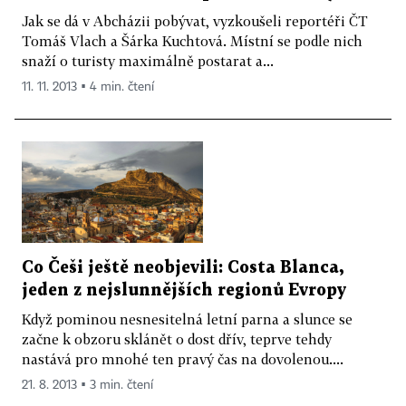
Jak se dá v Abcházii pobývat, vyzkoušeli reportéři ČT
Tomáš Vlach a Šárka Kuchtová. Místní se podle nich
snaží o turisty maximálně postarat a...
11. 11. 2013 ▪ 4 min. čtení
Co Češi ještě neobjevili: Costa Blanca,
jeden z nejslunnějších regionů Evropy
Když pominou nesnesitelná letní parna a slunce se
začne k obzoru sklánět o dost dřív, teprve tehdy
nastává pro mnohé ten pravý čas na dovolenou....
21. 8. 2013 ▪ 3 min. čtení