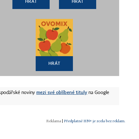
HRÁT
HRÁT
HRÁT
mezi své oblíbené tituly
ospodářské noviny
na Google
|
Předplatné HN+ je zcela bez reklam.