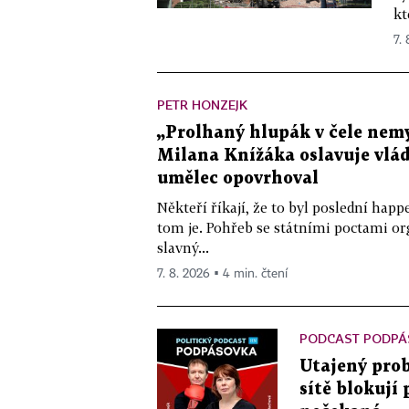
kt
7.
PETR HONZEJK
„Prolhaný hlupák v čele nemy
Milana Knížáka oslavuje vlá
umělec opovrhoval
Někteří říkají, že to byl poslední ha
tom je. Pohřeb se státními poctami o
slavný...
7. 8. 2026 ▪ 4 min. čtení
PODCAST PODPÁ
Utajený prob
sítě blokují