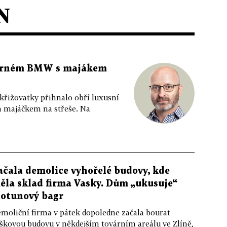
N
 černém BMW s majákem
 křižovatky přihnalo obří luxusní
m majáčkem na střeše. Na
ačala demolice vyhořelé budovy, kde
ěla sklad firma Vasky. Dům „ukusuje“
totunový bagr
moliční firma v pátek dopoledne začala bourat
škovou budovu v někdejším továrním areálu ve Zlíně,