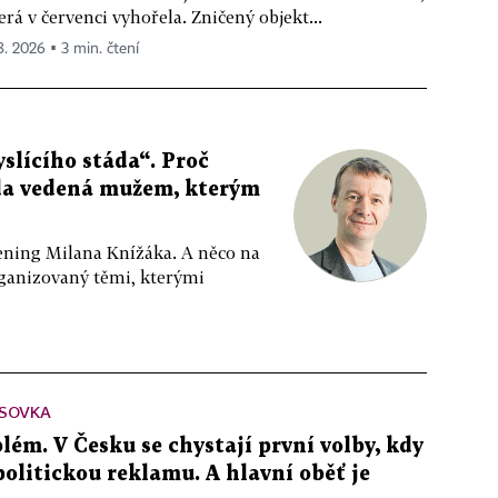
erá v červenci vyhořela. Zničený objekt...
 8. 2026 ▪ 3 min. čtení
slícího stáda“. Proč
da vedená mužem, kterým
ppening Milana Knížáka. A něco na
rganizovaný těmi, kterými
SOVKA
lém. V Česku se chystají první volby, kdy
 politickou reklamu. A hlavní oběť je