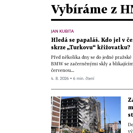
Vybíráme z H
JAN KUBITA
Hledá se papaláš. Kdo jel v
skrze „Turkovu“ křižovatku?
Před několika dny se do jedné pražské
BMW se začerněnými skly a blikající
červenou...
4. 8. 2026 ▪ 6 min. čtení
Z
m
s
De
vý