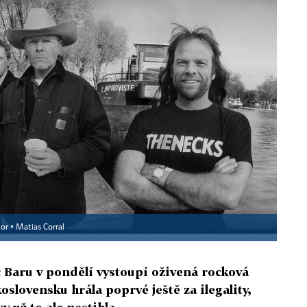
or ▪
Matias Corral
Baru v pondělí vystoupí oživená rocková
slovensku hrála poprvé ještě za ilegality,