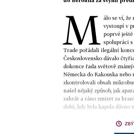
do Berouna za svými předky
M
álo se ví, ž
vystoupí v p
poprvé ještě
spolupráci 
Trade pořádali ilegální konc
Československo dávalo čtyřia
dokonce řada světově známýc
Německa do Rakouska nebo na
zkontrolovali obsah mikrobus
našel nějaký způsob, jak apa
zahrát a ráno zmizet za hrani
době, kdy byla kapela dávno
ZBÝ