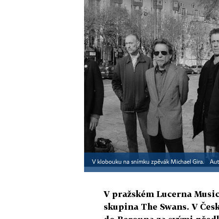
V klobouku na snímku zpěvák Michael Gira.
Aut
V pražském Lucerna Music 
skupina The Swans. V Česko