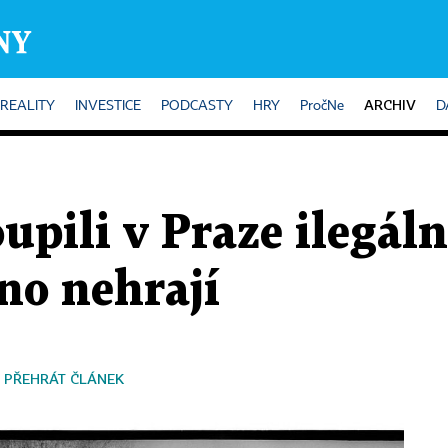
ARCHIV
REALITY
INVESTICE
PODCASTY
HRY
PročNe
D
upili v Praze ilegáln
no nehrají
PŘEHRÁT ČLÁNEK