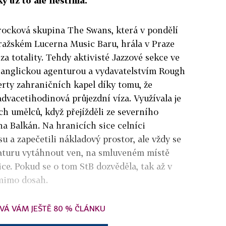
 už to ale nestihla.
e rocková skupina The Swans, která v pondělí
ražském Lucerna Music Baru, hrála v Praze
 za totality. Tehdy aktivisté Jazzové sekce ve
s anglickou agenturou a vydavatelstvím Rough
erty zahraničních kapel díky tomu, že
dvacetihodinová průjezdní víza. Využívala je
h umělců, když přejížděli ze severního
 Balkán. Na hranicích sice celníci
u a zapečetili nákladový prostor, ale vždy se
raturu vytáhnout ven, na smluveném místě
ce. Pokud se o tom StB dozvěděla, tak až v
 mimo dosah.
VÁ VÁM JEŠTĚ 80 % ČLÁNKU