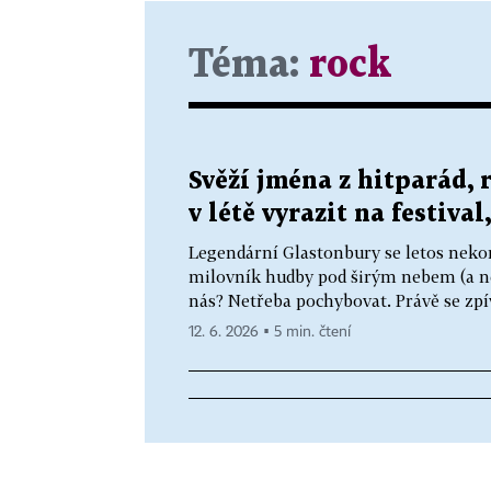
Téma:
rock
Svěží jména z hitparád, 
v létě vyrazit na festival
Legendární Glastonbury se letos nekoná
milovník hudby pod širým nebem (a ně
nás? Netřeba pochybovat. Právě se zpívá
12. 6. 2026 ▪ 5 min. čtení