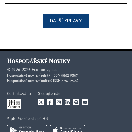
DALŠÍ ZPRÁVY
©
1996-2026
Economia, a.s.
Hospodářské noviny (print) ISSN 0862-9587
Hospodářské noviny (online) ISSN 2787-950X
Certifikováno
Sledujte nás
Stáhněte si aplikaci HN