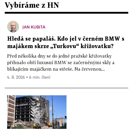
Vybíráme z HN
JAN KUBITA
Hledá se papaláš. Kdo jel v černém BMW s
majákem skrze „Turkovu“ křižovatku?
Před několika dny se do jedné pražské křižovatky
přihnalo obří luxusní BMW se začerněnými skly a
blikajícím majáčkem na střeše. Na červenou...
4. 8. 2026 ▪ 6 min. čtení