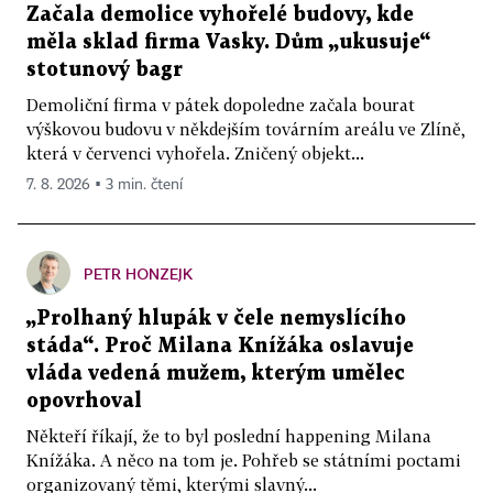
Začala demolice vyhořelé budovy, kde
měla sklad firma Vasky. Dům „ukusuje“
stotunový bagr
Demoliční firma v pátek dopoledne začala bourat
výškovou budovu v někdejším továrním areálu ve Zlíně,
která v červenci vyhořela. Zničený objekt...
7. 8. 2026 ▪ 3 min. čtení
PETR HONZEJK
„Prolhaný hlupák v čele nemyslícího
stáda“. Proč Milana Knížáka oslavuje
vláda vedená mužem, kterým umělec
opovrhoval
Někteří říkají, že to byl poslední happening Milana
Knížáka. A něco na tom je. Pohřeb se státními poctami
organizovaný těmi, kterými slavný...