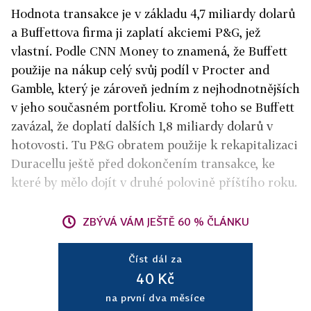
Hodnota transakce je v základu 4,7 miliardy dolarů
a Buffettova firma ji zaplatí akciemi P&G, jež
vlastní. Podle CNN Money to znamená, že Buffett
použije na nákup celý svůj podíl v Procter and
Gamble, který je zároveň jedním z nejhodnotnějších
v jeho současném portfoliu. Kromě toho se Buffett
zavázal, že doplatí dalších 1,8 miliardy dolarů v
hotovosti. Tu P&G obratem použije k rekapitalizaci
Duracellu ještě před dokončením transakce, ke
které by mělo dojít v druhé polovině příštího roku.
ZBÝVÁ VÁM JEŠTĚ 60 % ČLÁNKU
Číst dál za
40 Kč
na první dva měsíce