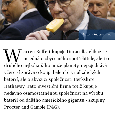
Autor ▪
Reuters
W
arren Buffett kupuje Duracell. Jelikož se
nejedná o obyčejného spotřebitele, ale i o
druhého nejbohatšího muže planety, nepojednává
včerejší zpráva o koupi balení čtyř alkalických
baterií, ale o akvizici společnosti Berkshire
Hathaway. Tato investiční firma totiž kupuje
nedávno osamostatněnou společnost na výrobu
baterií od dalšího amerického gigantu - skupiny
Procter and Gamble (P&G).