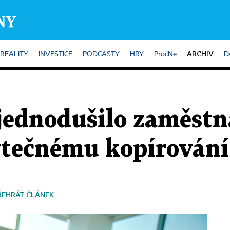
ARCHIV
REALITY
INVESTICE
PODCASTY
HRY
PročNe
D
ednodušilo zaměstná
ytečnému kopírován
ŘEHRÁT ČLÁNEK