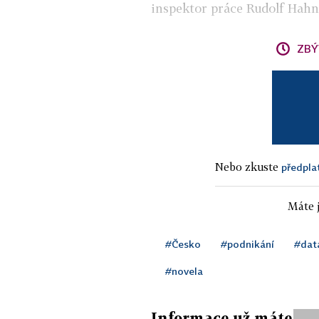
inspektor práce Rudolf Hahn
ZBÝ
Nebo zkuste
předpla
Máte j
#Česko
#podnikání
#dat
#novela
Informace už máte