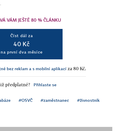
.
VÁ VÁM JEŠTĚ 80 % ČLÁNKU
Číst dál za
40 Kč
na první dva měsíce
za 80 Kč.
tné bez reklam a s mobilní aplikací
iž předplatné?
Přihlaste se
abáze
#OSVČ
#zaměstnanec
#živnostník