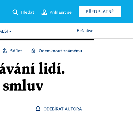
PŘEDPLATNÉ
Hledat
Přihlásit se
BeNative
ALŠÍ
Sdílet
Odemknout známému
vání lidí.
í smluv
ODEBÍRAT AUTORA