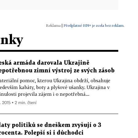
|
Předplatné HN+ je zcela bez reklam.
ánky
eská armáda darovala Ukrajině
epotřebnou zimní výstroj ze svých zásob
teriální pomoc, kterou Ukrajina obdrží, obsahuje
edevším kabáty, boty a plyšové ušanky. Ukrajina v
nulosti projevila zájem i o nepotřebná...
1. 2015 ▪ 2 min. čtení
laty politiků se dneškem zvyšují o 3
rocenta. Polepší si i důchodci