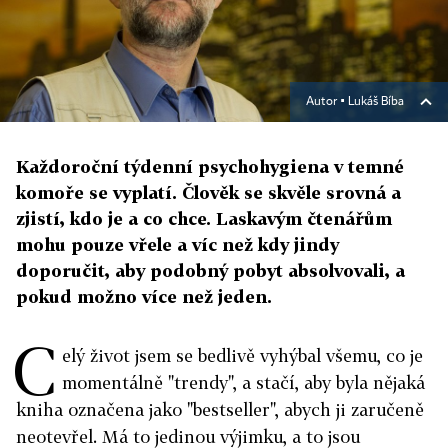
Autor ▪
Lukáš Bíba
Každoroční týdenní psychohygiena v temné
komoře se vyplatí. Člověk se skvěle srovná a
zjistí, kdo je a co chce. Laskavým čtenářům
mohu pouze vřele a víc než kdy jindy
doporučit, aby podobný pobyt absolvovali, a
pokud možno více než jeden.
C
elý život jsem se bedlivě vyhýbal všemu, co je
momentálně "trendy", a stačí, aby byla nějaká
kniha označena jako "bestseller", abych ji zaručeně
neotevřel. Má to jedinou výjimku, a to jsou