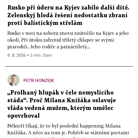
Rusko při úderu na Kyjev zabilo další dítě.
Zelenskyj hledá řešení nedostatku zbraní
proti balistickým střelám
Rusko v noci na sobotu znovu zaútočilo na Kyjev a jeho
okolí. Při útoku zahynul tříletý chlapec se svými
prarodiči. Jeho rodiče a patnáctiletý...
8. 8. 2026 ▪ 3 min. čtení
PETR HONZEJK
„Prolhaný hlupák v čele nemyslícího
stáda“. Proč Milana Knížáka oslavuje
vláda vedená mužem, kterým umělec
opovrhoval
Někteří říkají, že to byl poslední happening Milana
Knížáka. A něco na tom je. Pohřeb se státními poctami