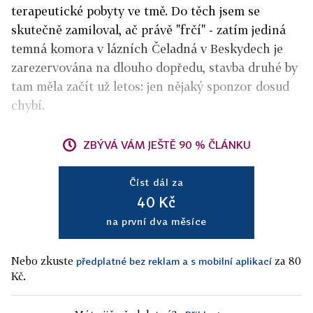
terapeutické pobyty ve tmě. Do těch jsem se
skutečně zamiloval, ač právě "frčí" - zatím jediná
temná komora v lázních Čeladná v Beskydech je
zarezervována na dlouho dopředu, stavba druhé by
tam měla začít už letos: jen nějaký sponzor dosud
chybí.
ZBÝVÁ VÁM JEŠTĚ 90 % ČLÁNKU
Číst dál za
40 Kč
na první dva měsíce
Nebo zkuste
za 80
předplatné bez reklam a s mobilní aplikací
Kč.