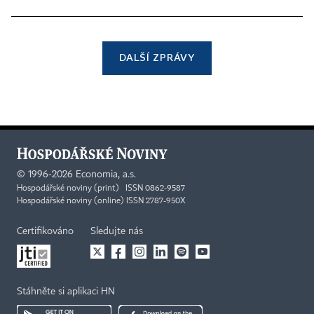
DALŠÍ ZPRÁVY
©
1996-2026
Economia, a.s.
Hospodářské noviny (print) ISSN 0862-9587
Hospodářské noviny (online) ISSN 2787-950X
Certifikováno
Sledujte nás
Stáhněte si aplikaci HN