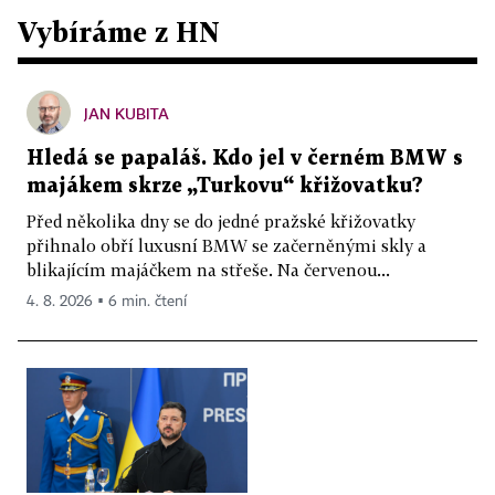
Vybíráme z HN
JAN KUBITA
Hledá se papaláš. Kdo jel v černém BMW s
majákem skrze „Turkovu“ křižovatku?
Před několika dny se do jedné pražské křižovatky
přihnalo obří luxusní BMW se začerněnými skly a
blikajícím majáčkem na střeše. Na červenou...
4. 8. 2026 ▪ 6 min. čtení