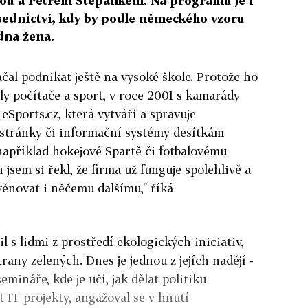
ou a Petrem Štěpánkem. Na programu je i
dsednictví, kdy by podle německého vzoru
dna žena.
ačal podnikat ještě na vysoké škole. Protože ho
ly počítače a sport, v roce 2001 s kamarády
 eSports.cz, která vytváří a spravuje
 stránky či informační systémy desítkám
například hokejové Spartě či fotbalovému
 jsem si řekl, že firma už funguje spolehlivě a
věnovat i něčemu dalšímu," říká
l s lidmi z prostředí ekologických iniciativ,
rany zelených. Dnes je jednou z jejích nadějí -
mináře, kde je učí, jak dělat politiku
t IT projekty, angažoval se v hnutí