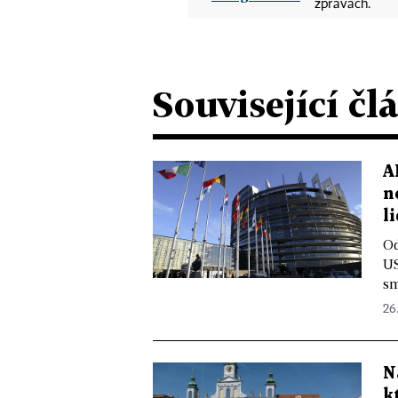
zprávách.
Související čl
A
n
l
Od
US
sm
26
N
k