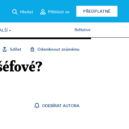
PŘEDPLATNÉ
Hledat
Přihlásit se
BeNative
ALŠÍ
Sdílet
Odemknout známému
šéfové?
ODEBÍRAT AUTORA