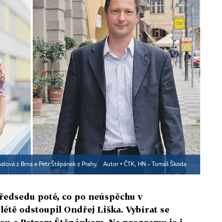
ápalová z Brna a Petr Štěpánek z Prahy.
Autor ▪
ČTK, HN – Tomáš Škoda
předsedu poté, co po neúspěchu v
 létě odstoupil Ondřej Liška. Vybírat se