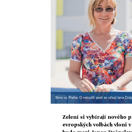
Brno vs. Praha. O nejvyšší post se utkají Jana Dr
Zelení si vybírají nového 
evropských volbách vloni v