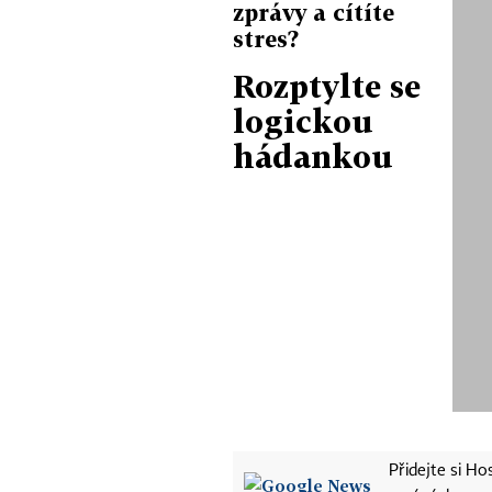
zprávy a cítíte
stres?
Rozptylte se
logickou
hádankou
Přidejte si H