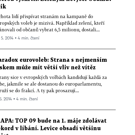
rik
hota lidí přispívat stranám na kampaně do
ropských voleb je mizivá. Například zelení, kteří
ánovali od občanů vybrat 6,5 milionu, dostali...
 5. 2014 ▪ 4 min. čtení
aradox eurovoleb: Strana s nejmenším
iskem může mít větší vliv než vítěz
rany sice v evropských volbách kandidují každá za
be, jakmile se ale dostanou do europarlamentu,
ruží se do frakcí. A ty pak prosazují...
 5. 2014 ▪ 4 min. čtení
APA: TOP 09 bude na 1. máje zdolávat
ekord v líbání. Levice obsadí většinu