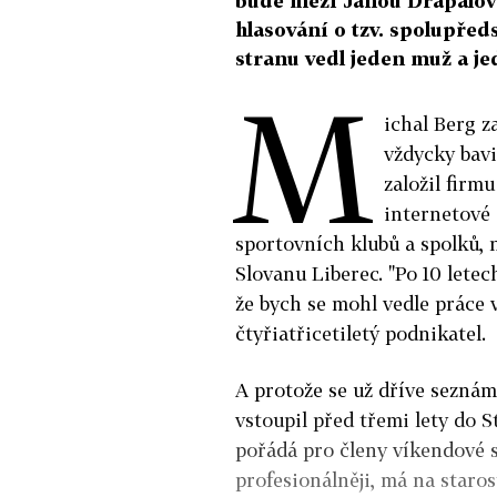
bude mezi Janou Drápalov
hlasování o tzv. spolupře
stranu vedl jeden muž a je
M
ichal Berg z
vždycky bavi
založil firmu
internetové
sportovních klubů a spolků, 
Slovanu Liberec. "Po 10 letech
že bych se mohl vedle práce 
čtyřiatřicetiletý podnikatel.
A protože se už dříve seznámi
vstoupil před třemi lety do St
pořádá pro členy víkendové se
profesionálněji, má na staros