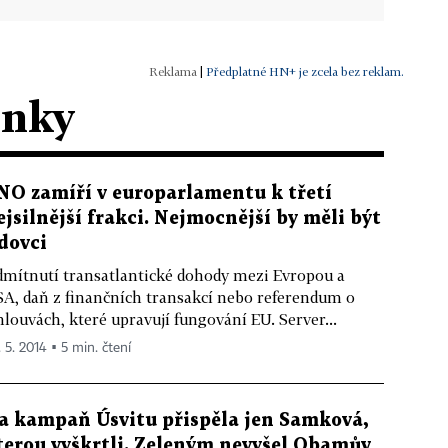
|
Předplatné HN+ je zcela bez reklam.
ánky
NO zamíří v europarlamentu k třetí
ejsilnější frakci. Nejmocnější by měli být
idovci
mítnutí transatlantické dohody mezi Evropou a
A, daň z finančních transakcí nebo referendum o
louvách, které upravují fungování EU. Server...
. 5. 2014 ▪ 5 min. čtení
a kampaň Úsvitu přispěla jen Samková,
terou vyškrtli. Zeleným nevyšel Obamův