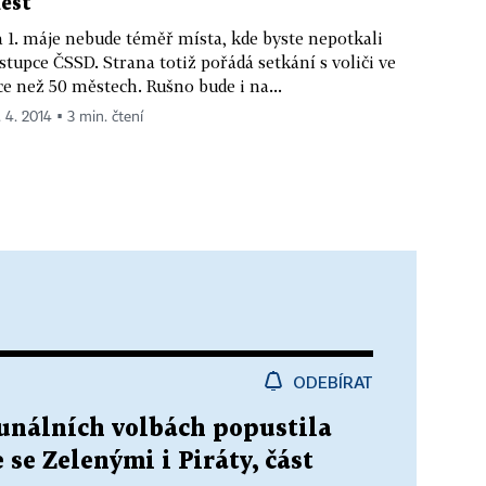
ěst
 1. máje nebude téměř místa, kde byste nepotkali
stupce ČSSD. Strana totiž pořádá setkání s voliči ve
ce než 50 městech. Rušno bude i na...
. 4. 2014 ▪ 3 min. čtení
ODEBÍRAT
unálních volbách popustila
 se Zelenými i Piráty, část