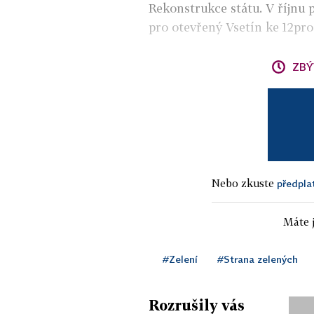
Rekonstrukce státu. V říjnu 
pro otevřený Vsetín ke 12pr
ZBÝ
Nebo zkuste
předpla
Máte j
#Zelení
#Strana zelených
Rozrušily vás