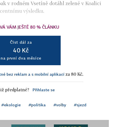
pak v rodném Vsetíně dotáhl zelené v Koalici
ocentnímu výsledku.
VÁ VÁM JEŠTĚ 80 % ČLÁNKU
Číst dál za
40 Kč
na první dva měsíce
za 80 Kč.
tné bez reklam a s mobilní aplikací
iž předplatné?
Přihlaste se
#ekologie
#politika
#volby
#sjezd