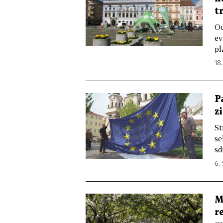
t
Oc
ev
pl
18.
P
z
St
se
sd
6.
M
r