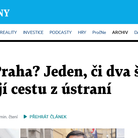
ARCHIV
REALITY
INVESTICE
PODCASTY
HRY
PročNe
D
raha? Jeden, či dva 
jí cestu z ústraní
PŘEHRÁT ČLÁNEK
min. čtení