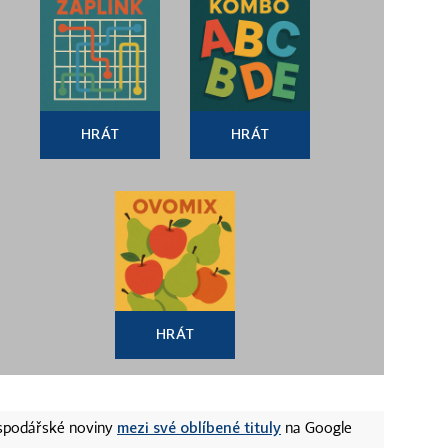
HRÁT
HRÁT
HRÁT
mezi své oblíbené tituly
ospodářské noviny
na Google