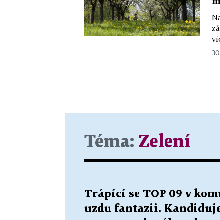
m
Na
zá
ví
30
Téma:
Zelení
Trápící se TOP 09 v kom
uzdu fantazii. Kandiduje