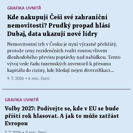
GRAFIKA UVNITŘ
Kde nakupují Češi své zahraniční
nemovitosti? Prudký propad hlásí
Dubaj, data ukazují nové lídry
Nemovitostní trh v Česku je nyní výrazně přehřátý,
protože ceny rezidenčních realit rostou vlivem
dlouhodobého převisu poptávky nad nabídkou. Tento
vývoj vede řadu tuzemských investorů k přesunu
kapitálu do ciziny, kde hledají nejen diverzifikaci...
9. 7. 2026 ▪ 6 min. čtení
GRAFIKA UVNITŘ
Volby 2027: Podívejte se, kde v EU se bude
příští rok hlasovat. A jak to může zatřást
Evropou
7. 7. 2026 ▪ 2 min. čtení