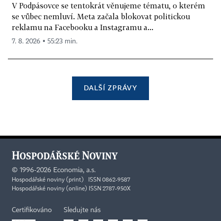
V Podpásovce se tentokrát věnujeme tématu, o kterém
se vůbec nemluví. Meta začala blokovat politickou
reklamu na Facebooku a Instagramu a...
7. 8. 2026 ▪ 55:23 min.
DALŠÍ ZPRÁVY
©
1996-2026
Economia, a.s.
Hospodářské noviny (print) ISSN 0862-9587
Hospodářské noviny (online) ISSN 2787-950X
Certifikováno
Sledujte nás