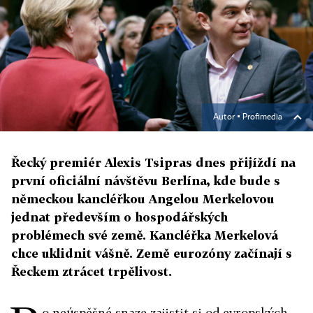
Autor ▪
Profimedia
Řecký premiér Alexis Tsipras dnes přijíždí na
první oficiální návštěvu Berlína, kde bude s
německou kancléřkou Angelou Merkelovou
jednat především o hospodářských
problémech své země. Kancléřka Merkelová
chce uklidnit vášně. Země eurozóny začínají s
Řeckem ztrácet trpělivost.
o neúspěšné snaze zajistit si od evropských