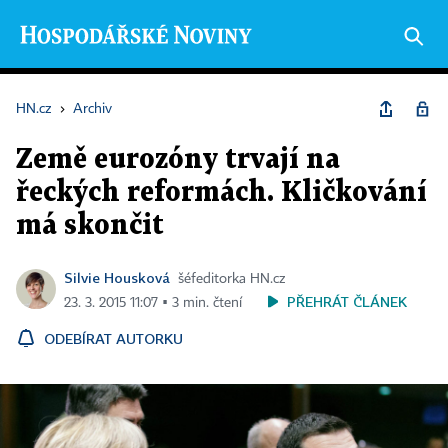
HN.cz
›
Archiv
Země eurozóny trvají na
řeckých reformách. Kličkování
má skončit
Silvie Housková
šéfeditorka HN.cz
PŘEHRÁT ČLÁNEK
23. 3. 2015 11:07 ▪ 3 min. čtení
ODEBÍRAT AUTORKU