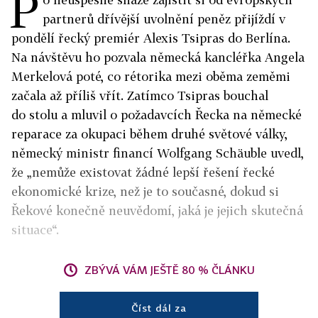
P
partnerů dřívější uvolnění peněz přijíždí v
pondělí řecký premiér Alexis Tsipras do Berlína.
Na návštěvu ho pozvala německá kancléřka Angela
Merkelová poté, co rétorika mezi oběma zeměmi
začala až příliš vřít. Zatímco Tsipras bouchal
do stolu a mluvil o požadavcích Řecka na německé
reparace za okupaci během druhé světové války,
německý ministr financí Wolfgang Schäuble uvedl,
že „nemůže existovat žádné lepší řešení řecké
ekonomické krize, než je to současné, dokud si
Řekové konečně neuvědomí, jaká je jejich skutečná
situace“.
ZBÝVÁ VÁM JEŠTĚ 80 % ČLÁNKU
Číst dál za