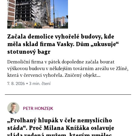
Začala demolice vyhořelé budovy, kde
měla sklad firma Vasky. Dům „ukusuje“
stotunový bagr
Demoliční firma v pátek dopoledne začala bourat
výškovou budovu v někdejším továrním areálu ve Zlíně,
která v červenci vyhořela. Zničený objekt...
7. 8. 2026 ▪ 3 min. čtení
PETR HONZEJK
„Prolhaný hlupák v čele nemyslícího
stáda“. Proč Milana Knížáka oslavuje
vláda vedená mužem, kterým umělec