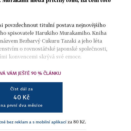
ly. Murakami hledá přičiny toho, na čem toto
 si povzdechnout titulní postava nejnovějšího
ho spisovatele Harukiho Murakamiho. Kniha
názvem Bezbarvý Cukuru Tazaki a jeho léta
enstvím o rovnostářské japonské společnosti,
ními konvencemi skrývá své emoce.
VÁ VÁM JEŠTĚ 90 % ČLÁNKU
Číst dál za
40 Kč
na první dva měsíce
za 80 Kč.
tné bez reklam a s mobilní aplikací