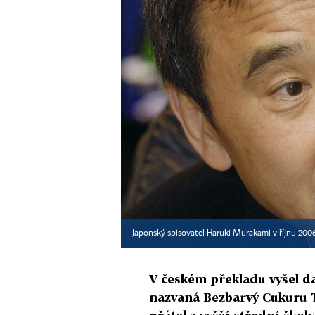
Japonský spisovatel Haruki Murakami v říjnu 2006
V českém překladu vyšel 
nazvaná Bezbarvý Cukuru Ta