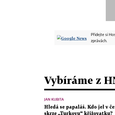
Přidejte si H
zprávách.
Vybíráme z H
JAN KUBITA
Hledá se papaláš. Kdo jel v
skrze „Turkovu“ křižovatku?