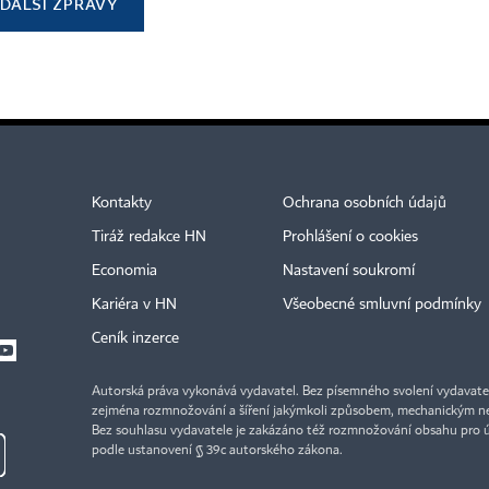
DALŠÍ ZPRÁVY
Kontakty
Ochrana osobních údajů
Tiráž redakce HN
Prohlášení o cookies
Economia
Nastavení soukromí
Kariéra v HN
Všeobecné smluvní podmínky
Ceník inzerce
Autorská práva vykonává vydavatel. Bez písemného svolení vydavatele 
zejména rozmnožování a šíření jakýmkoli způsobem, mechanickým ne
Bez souhlasu vydavatele je zakázáno též rozmnožování obsahu pro 
podle ustanovení § 39c autorského zákona.