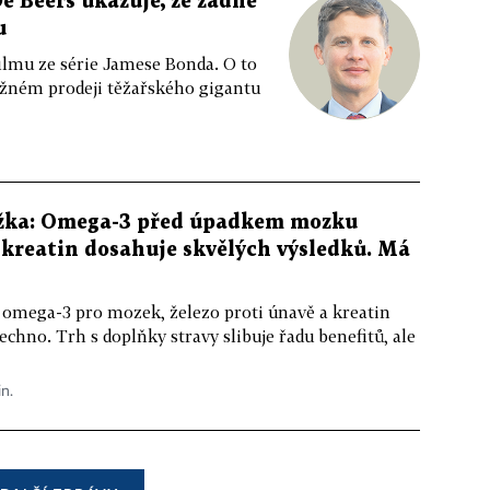
e Beers ukazuje, že žádné
u
ilmu ze série Jamese Bonda. O to
ožném prodeji těžařského gigantu
žka: Omega-3 před úpadkem mozku
kreatin dosahuje skvělých výsledků. Má
 omega-3 pro mozek, železo proti únavě a kreatin
echno. Trh s doplňky stravy slibuje řadu benefitů, ale
in.