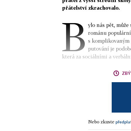
přátel z vyšší střední ško
přátelství zkrachovalo.
B
ylo nás pět, může
románu populární
s komplikovaným 
putování je podob
která za sociálními a verbál
ZBÝ
Nebo zkuste
předpla