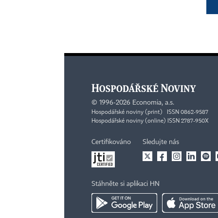
©
1996-2026
Economia, a.s.
Hospodářské noviny (print) ISSN 0862-9587
Hospodářské noviny (online) ISSN 2787-950X
Certifikováno
Sledujte nás
Stáhněte si aplikaci HN