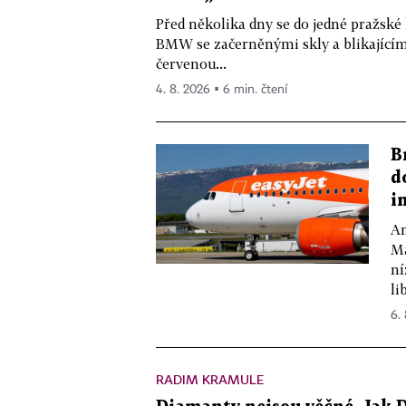
Před několika dny se do jedné pražské
BMW se začerněnými skly a blikající
červenou...
4. 8. 2026 ▪ 6 min. čtení
B
d
i
Am
Ma
ní
lib
6.
RADIM KRAMULE