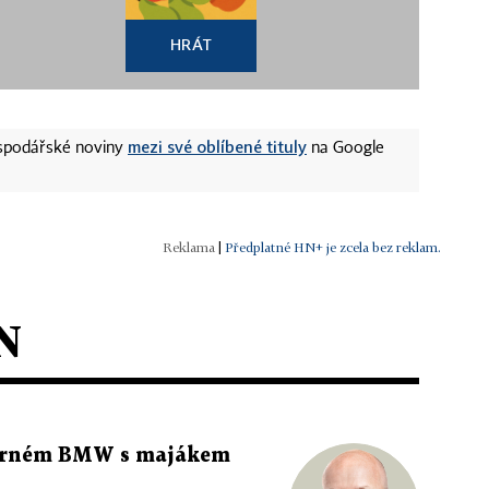
HRÁT
mezi své oblíbené tituly
ospodářské noviny
na Google
|
Předplatné HN+ je zcela bez reklam.
N
 černém BMW s majákem