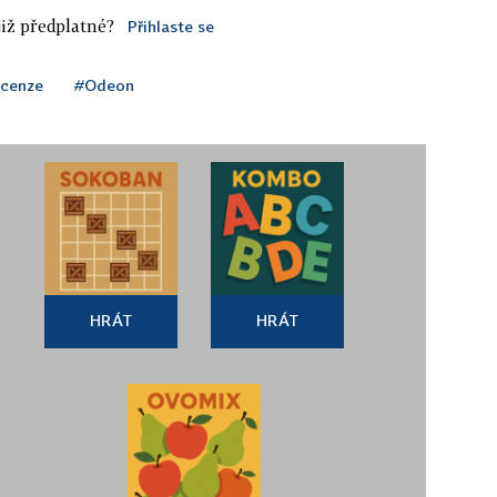
iž předplatné?
Přihlaste se
ecenze
#Odeon
HRÁT
HRÁT