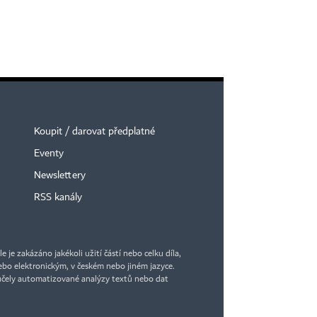
Koupit / darovat předplatné
Eventy
Newslettery
RSS kanály
je zakázáno jakékoli užití částí nebo celku díla,
bo elektronickým, v českém nebo jiném jazyce.
účely automatizované analýzy textů nebo dat