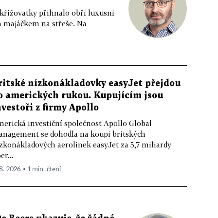
 křižovatky přihnalo obří luxusní
m majáčkem na střeše. Na
ritské nízkonákladovky easyJet přejdou
o amerických rukou. Kupujícím jsou
nvestoři z firmy Apollo
erická investiční společnost Apollo Global
nagement se dohodla na koupi britských
zkonákladových aerolinek easyJet za 5,7 miliardy
er...
 8. 2026 ▪ 1 min. čtení