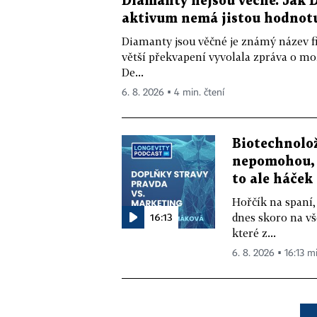
Diamanty nejsou věčné. Jak D
aktivum nemá jistou hodnot
Diamanty jsou věčné je známý název f
větší překvapení vyvolala zpráva o m
De...
6. 8. 2026 ▪ 4 min. čtení
Biotechnolo
nepomohou, 
to ale háček
Hořčík na spaní,
16:13
dnes skoro na vš
které z...
6. 8. 2026 ▪ 16:13 m