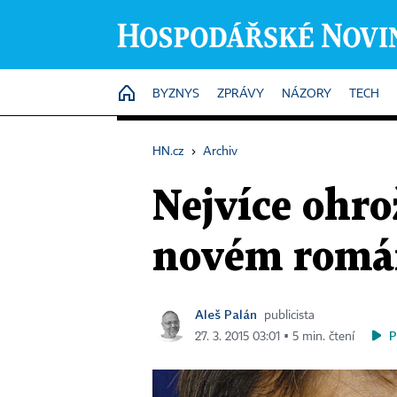
HOME
BYZNYS
ZPRÁVY
NÁZORY
TECH
HN.cz
›
Archiv
Nejvíce ohro
novém rom
Aleš Palán
publicista
P
27. 3. 2015 03:01 ▪ 5 min. čtení