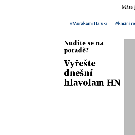
Máte j
#Murakami Haruki
#knižní r
Nudíte se na
poradě?
Vyřešte
dnešní
hlavolam HN