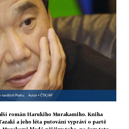
 navštívil Prahu.
Autor ▪
ČTK/AP
další román Harukiho Murakamiho. Kniha
zaki a jeho léta putování vypráví o partě