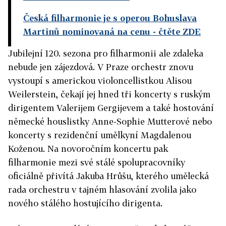
Česká filharmonie je s operou Bohuslava
Martinů nominovaná na cenu
- čtěte ZDE
Jubilejní 120. sezona pro filharmonii ale zdaleka
nebude jen zájezdová. V Praze orchestr znovu
vystoupí s americkou violoncellistkou Alisou
Weilerstein, čekají jej hned tři koncerty s ruským
dirigentem Valerijem Gergijevem a také hostování
německé houslistky Anne-Sophie Mutterové nebo
koncerty s rezidenční umělkyní Magdalenou
Koženou. Na novoročním koncertu pak
filharmonie mezi své stálé spolupracovníky
oficiálně přivítá Jakuba Hrůšu, kterého umělecká
rada orchestru v tajném hlasování zvolila jako
nového stálého hostujícího dirigenta.