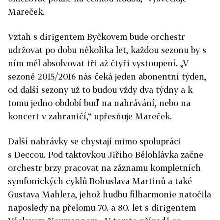
Mareček.
Vztah s dirigentem Byčkovem bude orchestr
udržovat po dobu několika let, každou sezonu by s
ním měl absolvovat tři až čtyři vystoupení. „V
sezoně 2015/2016 nás čeká jeden abonentní týden,
od další sezony už to budou vždy dva týdny a k
tomu jedno období buď na nahrávání, nebo na
koncert v zahraničí,“ upřesňuje Mareček.
Další nahrávky se chystají mimo spolupráci
s Deccou. Pod taktovkou Jiřího Bělohlávka začne
orchestr brzy pracovat na záznamu kompletních
symfonických cyklů Bohuslava Martinů a také
Gustava Mahlera, jehož hudbu filharmonie natočila
naposledy na přelomu 70. a 80. let s dirigentem