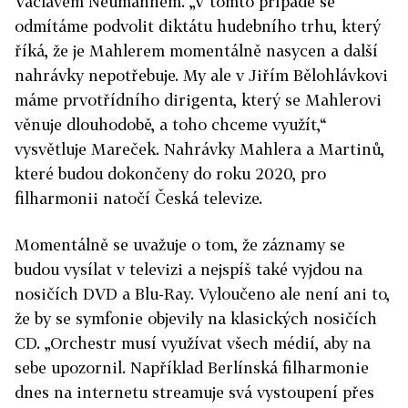
Václavem Neumannem. „V tomto případě se
odmítáme podvolit diktátu hudebního trhu, který
říká, že je Mahlerem momentálně nasycen a další
nahrávky nepotřebuje. My ale v Jiřím Bělohlávkovi
máme prvotřídního dirigenta, který se Mahlerovi
věnuje dlouhodobě, a toho chceme využít,“
vysvětluje Mareček. Nahrávky Mahlera a Martinů,
které budou dokončeny do roku 2020, pro
filharmonii natočí Česká televize.
Momentálně se uvažuje o tom, že záznamy se
budou vysílat v televizi a nejspíš také vyjdou na
nosičích DVD a Blu-Ray. Vyloučeno ale není ani to,
že by se symfonie objevily na klasických nosičích
CD. „Orchestr musí využívat všech médií, aby na
sebe upozornil. Například Berlínská filharmonie
dnes na internetu streamuje svá vystoupení přes