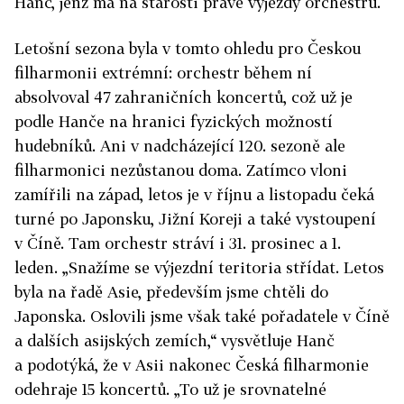
Hanč, jenž má na starosti právě výjezdy orchestru.
Letošní sezona byla v tomto ohledu pro Českou
filharmonii extrémní: orchestr během ní
absolvoval 47 zahraničních koncertů, což už je
podle Hanče na hranici fyzických možností
hudebníků. Ani v nadcházející 120. sezoně ale
filharmonici nezůstanou doma. Zatímco vloni
zamířili na západ, letos je v říjnu a listopadu čeká
turné po Japonsku, Jižní Koreji a také vystoupení
v Číně. Tam orchestr stráví i 31. prosinec a 1.
leden. „Snažíme se výjezdní teritoria střídat. Letos
byla na řadě Asie, především jsme chtěli do
Japonska. Oslovili jsme však také pořadatele v Číně
a dalších asijských zemích,“ vysvětluje Hanč
a podotýká, že v Asii nakonec Česká filharmonie
odehraje 15 koncertů. „To už je srovnatelné