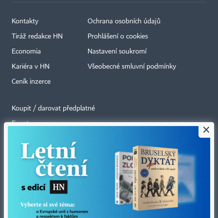
Kontakty
Ochrana osobních údajů
Tiráž redakce HN
Prohlášení o cookies
Economia
Nastavení soukromí
Kariéra v HN
Všeobecné smluvní podmínky
Ceník inzerce
Koupit / darovat předplatné
Eventy
×
Newslettery
RSS kanály
Autorská práva vykonává vydavatel. Bez písemného svolení vydavatele je
zakázáno jakékoli užití částí nebo celku díla, zejména rozmnožování a šíření
jakýmkoli způsobem, mechanickým nebo elektronickým, v českém nebo
jiném jazyce. Bez souhlasu vydavatele je zakázáno též rozmnožování