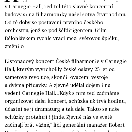
v Carnegie Hall, ředitel této slavné koncertní
budovy si na filharmoniky našel sotva čtvrthodinu.
Od té doby se postavení prvního českého
orchestru, jenž se pod šéfdirigentem Jiřím
Bělohlávkem rychle vrací mezi světovou špičku,
změnilo.
Listopadový koncert České filharmonie v Carnegie
Hall, kterým vyvrcholily české oslavy 25 let od
sametové revoluce, skončil ovacemi vestoje
a dvěma přídavky. A zjevně udělal dojem i na
vedení Carnegie Hall. „Když s ním teď začínáme
organizovat další koncert, schůzka už trvá hodinu,
účastní se jí dramaturg a tak dále. Takto se naše
schůzky protahují i jinde. Zjevně nás ve světě
začínají brát vážně,“ líčí generální manažer Robert