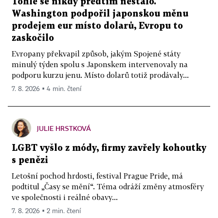
Tohle se nikdy předtím nestalo.
Washington podpořil japonskou měnu
prodejem eur místo dolarů, Evropu to
zaskočilo
Evropany překvapil způsob, jakým Spojené státy
minulý týden spolu s Japonskem intervenovaly na
podporu kurzu jenu. Místo dolarů totiž prodávaly...
7. 8. 2026 ▪ 4 min. čtení
JULIE HRSTKOVÁ
LGBT vyšlo z módy, firmy zavřely kohoutky
s penězi
Letošní pochod hrdosti, festival Prague Pride, má
podtitul „Časy se mění“. Téma odráží změny atmosféry
ve společnosti i reálné obavy...
7. 8. 2026 ▪ 2 min. čtení