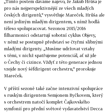
„Tímto postem dáváme najevo, že Jakub Hrůša je
pro nás nejperspektivnější ze všech mladých
českých dirigentů,“ vysvětluje Mareček. Hrůša ale
není jediným mladým dirigentem, s nímž hodlá
těleso spolupracovat. Sezonou 2015/2016
filharmonici odstartují sobotní cyklus Objevy,
v němž se postupně představí se čtyřmi slibnými
mladými dirigenty. „Musíme udržovat vztahy
s těmi, v nichž spatřujeme potenciál, ať už jde
o Čechy či cizince. Vždyť z této generace jednou
vzejde nový šéfdirigent orchestru,“ prorokuje
Mareček.
V příští sezoně také začne intenzivní spolupráce
s ruským dirigentem Semjonem Byčkovem, který
s orchestrem natočí komplet Čajkovského
symfonií pro přední světové vydavatelství Decca