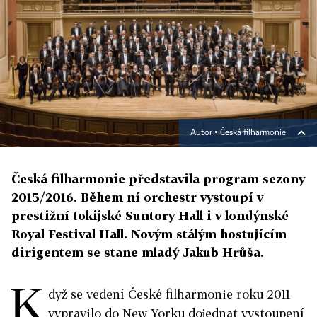
Autor ▪
Česká filharmonie
Česká filharmonie představila program sezony
2015/2016. Během ní orchestr vystoupí v
prestižní tokijské Suntory Hall i v londýnské
Royal Festival Hall. Novým stálým hostujícím
dirigentem se stane mladý Jakub Hrůša.
K
dyž se vedení České filharmonie roku 2011
vypravilo do New Yorku dojednat vystoupení