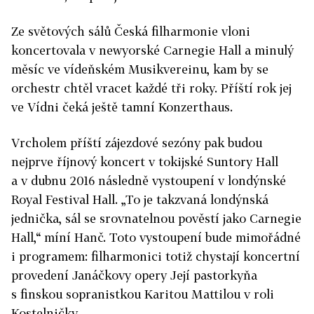
Ze světových sálů Česká filharmonie vloni
koncertovala v newyorské Carnegie Hall a minulý
měsíc ve vídeňském Musikvereinu, kam by se
orchestr chtěl vracet každé tři roky. Příští rok jej
ve Vídni čeká ještě tamní Konzerthaus.
Vrcholem příští zájezdové sezóny pak budou
nejprve říjnový koncert v tokijské Suntory Hall
a v dubnu 2016 následně vystoupení v londýnské
Royal Festival Hall. „To je takzvaná londýnská
jednička, sál se srovnatelnou pověstí jako Carnegie
Hall,“ míní Hanč. Toto vystoupení bude mimořádné
i programem: filharmonici totiž chystají koncertní
provedení Janáčkovy opery Její pastorkyňa
s finskou sopranistkou Karitou Mattilou v roli
Kostelničky.