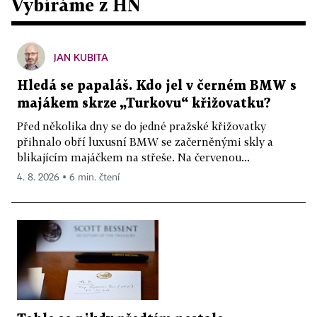
Vybíráme z HN
JAN KUBITA
Hledá se papaláš. Kdo jel v černém BMW s
majákem skrze „Turkovu“ křižovatku?
Před několika dny se do jedné pražské křižovatky
přihnalo obří luxusní BMW se začerněnými skly a
blikajícím majáčkem na střeše. Na červenou...
4. 8. 2026 ▪ 6 min. čtení