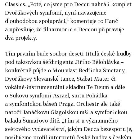
Classics. „Poté, co jsme pro Deccu nahráli komplet
Dvořákových symfonií, nyní navazujeme
dlouhodobou spolupráci,“ komentuje to Hanč
a upřesňuje, že filharmonie s Deccou připravuje
dva projekty.
Tím prvním bude soubor deseti titulů české hudby
pod taktovkou šéfdirigenta Jiřího Bělohlávka –
konkrétně půjde o Mou vlast Bedřicha Smetany,
Dvořákovy Slovanské tance, Stabat Mater či
vokálně-instrumentální skladbu Te Deum a dále
o Sukovu symfonii Asrael, suitu Pohádka
a symfonickou báseň Praga. Orchestr ale také
natočí Janáčkovu Glagolskou mši a symfonickou
baladu Šumařovo dítě. „Tím si u významného
světového vydavatelství, jakým Decca bezesporu je,
posilujeme profil interpretů české hudby s českým