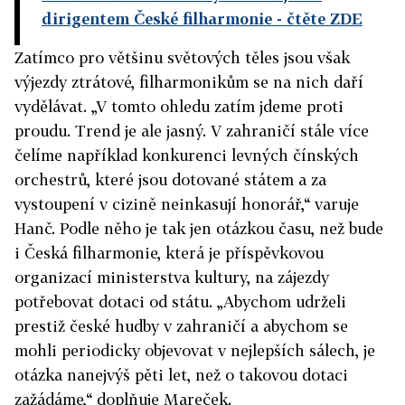
dirigentem České filharmonie
- čtěte ZDE
Zatímco pro většinu světových těles jsou však
výjezdy ztrátové, filharmonikům se na nich daří
vydělávat. „V tomto ohledu zatím jdeme proti
proudu. Trend je ale jasný. V zahraničí stále více
čelíme například konkurenci levných čínských
orchestrů, které jsou dotované státem a za
vystoupení v cizině neinkasují honorář,“ varuje
Hanč. Podle něho je tak jen otázkou času, než bude
i Česká filharmonie, která je příspěvkovou
organizací ministerstva kultury, na zájezdy
potřebovat dotaci od státu. „Abychom udrželi
prestiž české hudby v zahraničí a abychom se
mohli periodicky objevovat v nejlepších sálech, je
otázka nanejvýš pěti let, než o takovou dotaci
zažádáme,“ doplňuje Mareček.