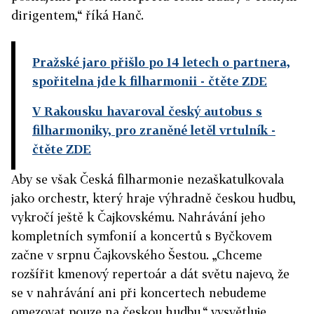
dirigentem,“ říká Hanč.
Pražské jaro přišlo po 14 letech o partnera,
spořitelna jde k filharmonii
- čtěte ZDE
V Rakousku havaroval český autobus s
filharmoniky, pro zraněné letěl vrtulník
-
čtěte ZDE
Aby se však Česká filharmonie nezaškatulkovala
jako orchestr, který hraje výhradně českou hudbu,
vykročí ještě k Čajkovskému. Nahrávání jeho
kompletních symfonií a koncertů s Byčkovem
začne v srpnu Čajkovského Šestou. „Chceme
rozšířit kmenový repertoár a dát světu najevo, že
se v nahrávání ani při koncertech nebudeme
omezovat pouze na českou hudbu,“ vysvětluje