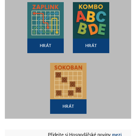
HRÁT
HRÁT
HRÁT
mezi
Přidejte si Hospodářské noviny