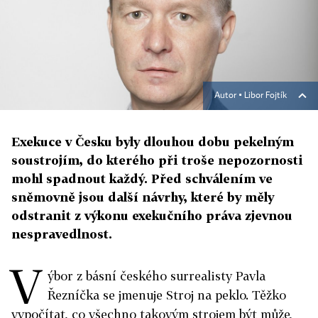
Autor ▪
Libor Fojtík
Exekuce v Česku byly dlouhou dobu pekelným
soustrojím, do kterého při troše nepozornosti
mohl spadnout každý. Před schválením ve
sněmovně jsou další návrhy, které by měly
odstranit z výkonu exekučního práva zjevnou
nespravedlnost.
V
ýbor z básní českého sur­realisty Pavla
Řezníčka se jmenuje Stroj na peklo. Těžko
vypočítat, co všechno takovým strojem být může,