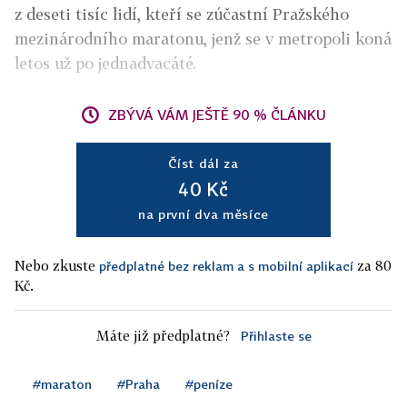
z deseti tisíc lidí, kteří se zúčastní Pražského
mezinárodního maratonu, jenž se v metropoli koná
letos už po jednadvacáté.
ZBÝVÁ VÁM JEŠTĚ 90 % ČLÁNKU
Číst dál za
40 Kč
na první dva měsíce
Nebo zkuste
za 80
předplatné bez reklam a s mobilní aplikací
Kč.
Máte již předplatné?
Přihlaste se
#maraton
#Praha
#peníze