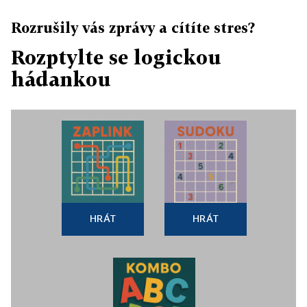
Rozrušily vás zprávy a cítíte stres?
Rozptylte se logickou
hádankou
HRÁT
HRÁT