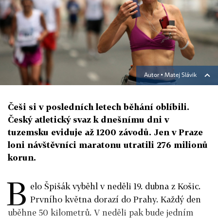
Autor ▪
Matej Slávik
Češi si v posledních letech běhání oblíbili.
Český atletický svaz k dnešnímu dni v
tuzemsku eviduje až 1200 závodů. Jen v Praze
loni návštěvníci maratonu utratili 276 milionů
korun.
B
elo Špišák vyběhl v neděli 19. dubna z Košic.
Prvního května dorazí do Prahy. Každý den
uběhne 50 kilometrů. V neděli pak bude jedním