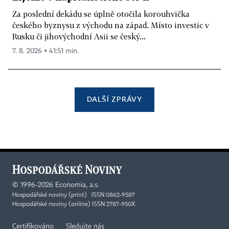
Za poslední dekádu se úplně otočila korouhvička
českého byznysu z východu na západ. Místo investic v
Rusku či jihovýchodní Asii se český...
7. 8. 2026 ▪ 41:51 min.
DALŠÍ ZPRÁVY
©
1996-2026
Economia, a.s.
Hospodářské noviny (print) ISSN 0862-9587
Hospodářské noviny (online) ISSN 2787-950X
Certifikováno
Sledujte nás