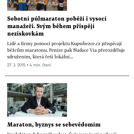
Sobotní půlmaraton poběží i vysocí
manažeři. Svým během přispějí
neziskovkám
Lidé a firmy pomocí projektu Kupsibezce.cz přispívají
běžcům maratonu. Peníze pak Nadace Via přerozděluje
sdružením, která řeší lokální...
27. 3. 2015 ▪ 4 min. čtení
Maraton, byznys se sebevědomím