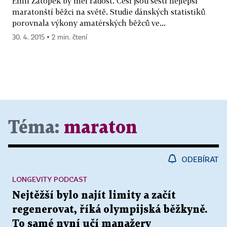
Emil Zátopek by měl radost. Češi jsou šestí nejlepší
maratonští běžci na světě. Studie dánských statistiků
porovnala výkony amatérských běžců ve...
30. 4. 2015 ▪ 2 min. čtení
Téma:
maraton
ODEBÍRAT
LONGEVITY PODCAST
Nejtěžší bylo najít limity a začít
regenerovat, říká olympijská běžkyně.
To samé nyní učí manažery