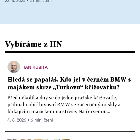
22. 8. 2025 ▪ 2 min. čtení
Vybíráme z HN
JAN KUBITA
Hledá se papaláš. Kdo jel v černém BMW s
majákem skrze „Turkovu“ křižovatku?
Před několika dny se do jedné pražské křižovatky
přihnalo obří luxusní BMW se začerněnými skly a
blikajícím majáčkem na střeše. Na červenou...
4. 8. 2026 ▪ 6 min. čtení