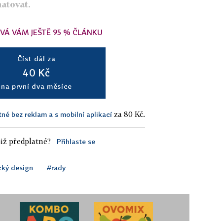
atovat.
VÁ VÁM JEŠTĚ 95 % ČLÁNKU
Číst dál za
40 Kč
na první dva měsíce
za 80 Kč.
tné bez reklam a s mobilní aplikací
iž předplatné?
Přihlaste se
cký design
#rady