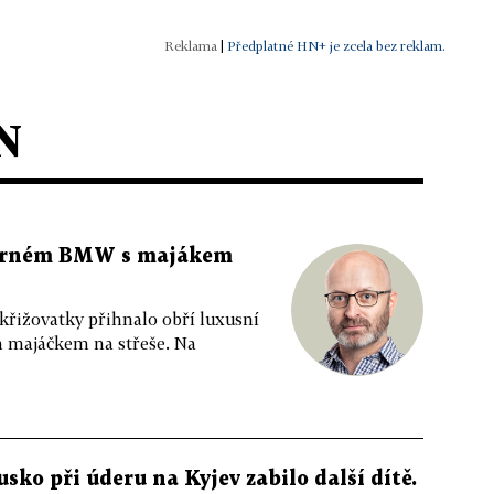
|
Předplatné HN+ je zcela bez reklam.
N
 černém BMW s majákem
 křižovatky přihnalo obří luxusní
m majáčkem na střeše. Na
usko při úderu na Kyjev zabilo další dítě.