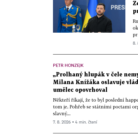
Z
p
Ru
ok
pr
8.
PETR HONZEJK
„Prolhaný hlupák v čele nemy
Milana Knížáka oslavuje vlá
umělec opovrhoval
Někteří říkají, že to byl poslední ha
tom je. Pohřeb se státními poctami o
slavný...
7. 8. 2026 ▪ 4 min. čtení