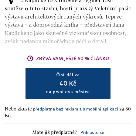
o Kaplického knihovně a regulérnosti
soutěže o tuto stavbu, hostí pražský Veletržní palác
výstavu architektových raných výkresů. Teprve
výstava − a doprovodná kniha − představují Jana
Kaplického jako skutečně vizionářskou osobnost,
avšak nadanou mimořádnou péčí o detail.
ZBÝVÁ VÁM JEŠTĚ 90 % ČLÁNKU
Číst dál za
40 Kč
na první dva měsíce
Nebo zkuste
za 80
předplatné bez reklam a s mobilní aplikací
Kč.
Máte již předplatné?
Přihlaste se