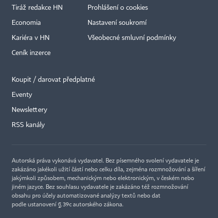
Tiráž redakce HN
Prohlášení o cookies
Economia
Nastavení soukromí
Kariéra v HN
Všeobecné smluvní podmínky
Ceník inzerce
Koupit / darovat předplatné
Eventy
Newslettery
RSS kanály
Autorská práva vykonává vydavatel. Bez písemného svolení vydavatele je
zakázáno jakékoli užití částí nebo celku díla, zejména rozmnožování a šíření
jakýmkoli způsobem, mechanickým nebo elektronickým, v českém nebo
jiném jazyce. Bez souhlasu vydavatele je zakázáno též rozmnožování
obsahu pro účely automatizované analýzy textů nebo dat
podle ustanovení § 39c autorského zákona.