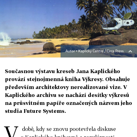
Autor ▪
Kaplicky Centre / Circa Press
Současnou výstavu kreseb Jana Kaplického
provází stejnojmenná kniha Výkresy. Obsahuje
především architektovy nerealizované vize. V
Kaplického archivu se nachází desítky výkresů
na průsvitném papíře označených názvem jeho
studia Future Systems.
V
době, kdy se znovu pootevřela diskuse