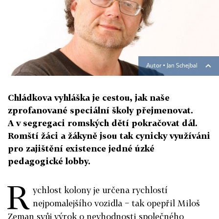
Autor ▪
Jan Schejbal
Chládkova vyhláška je cestou, jak naše
zprofanované speciální školy přejmenovat.
A v segregaci romských dětí pokračovat dál.
Romští žáci a žákyně jsou tak cynicky využíváni
pro zajištění existence jedné úzké
pedagogické lobby.
R
ychlost kolony je určena rychlostí
nejpomalejšího vozidla − tak opepřil Miloš
Zeman svůj výrok o nevhodnosti společného