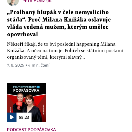
PETR HONZEJK
„Prolhaný hlupák v čele nemyslícího
stáda“. Proč Milana Knížáka oslavuje
vláda vedená mužem, kterým umělec
opovrhoval
Někteří říkají, že to byl poslední happening Milana
Knížáka. A něco na tom je. Pohřeb se státními poctami
organizovaný těmi, kterými slavný...
7. 8. 2026 ▪ 4 min. čtení
55:23
PODCAST PODPÁSOVKA