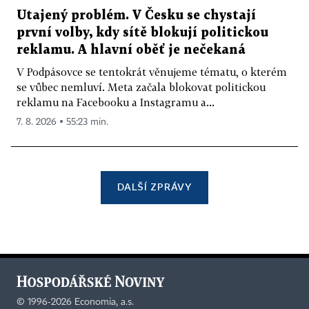
Utajený problém. V Česku se chystají
první volby, kdy sítě blokují politickou
reklamu. A hlavní oběť je nečekaná
V Podpásovce se tentokrát věnujeme tématu, o kterém
se vůbec nemluví. Meta začala blokovat politickou
reklamu na Facebooku a Instagramu a...
7. 8. 2026 ▪ 55:23 min.
DALŠÍ ZPRÁVY
©
1996-2026
Economia, a.s.