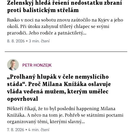
Zelenskyj hledá řešení nedostatku zbraní
proti balistickým střelám
Rusko v noci na sobotu znovu zaútočilo na Kyjev a jeho
okolí. Při útoku zahynul tříletý chlapec se svými
prarodiči. Jeho rodiče a patnáctiletý...
8. 8. 2026 ▪ 3 min. čtení
PETR HONZEJK
„Prolhaný hlupák v čele nemyslícího
stáda“. Proč Milana Knížáka oslavuje
vláda vedená mužem, kterým umělec
opovrhoval
Někteří říkají, že to byl poslední happening Milana
Knížáka. A něco na tom je. Pohřeb se státními poctami
organizovaný těmi, kterými slavný...
7. 8. 2026 ▪ 4 min. čtení