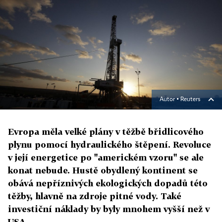
Autor ▪
Reuters
Evropa měla velké plány v těžbě břidlicového
plynu pomocí hydraulického štěpení. Revoluce
v její energetice po "americkém vzoru" se ale
konat nebude. Hustě obydlený kontinent se
obává nepříznivých ekologických dopadů této
těžby, hlavně na zdroje pitné vody. Také
investiční náklady by byly mnohem vyšší než v
USA.