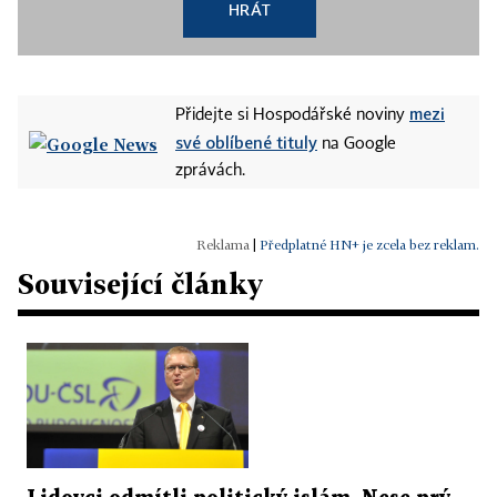
HRÁT
mezi
Přidejte si Hospodářské noviny
své oblíbené tituly
na Google
zprávách.
|
Předplatné HN+ je zcela bez reklam.
Související články