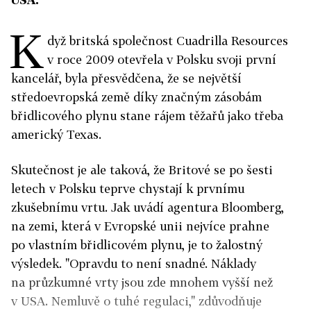
K
dyž britská společnost Cuadrilla Resources
v roce 2009 otevřela v Polsku svoji první
kancelář, byla přesvědčena, že se největší
středoevropská země díky značným zásobám
břidlicového plynu stane rájem těžařů jako třeba
americký Texas.
Skutečnost je ale taková, že Britové se po šesti
letech v Polsku teprve chystají k prvnímu
zkušebnímu vrtu. Jak uvádí agentura Bloomberg,
na zemi, která v Evropské unii nejvíce prahne
po vlastním břidlicovém plynu, je to žalostný
výsledek. "Opravdu to není snadné. Náklady
na průzkumné vrty jsou zde mnohem vyšší než
v USA. Nemluvě o tuhé regulaci," zdůvodňuje