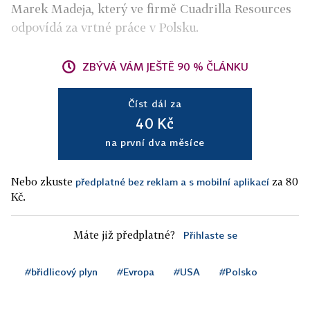
Marek Madeja, který ve firmě Cuadrilla Resources
odpovídá za vrtné práce v Polsku.
ZBÝVÁ VÁM JEŠTĚ 90 % ČLÁNKU
Číst dál za
40 Kč
na první dva měsíce
Nebo zkuste
za 80
předplatné bez reklam a s mobilní aplikací
Kč.
Máte již předplatné?
Přihlaste se
#břidlicový plyn
#Evropa
#USA
#Polsko