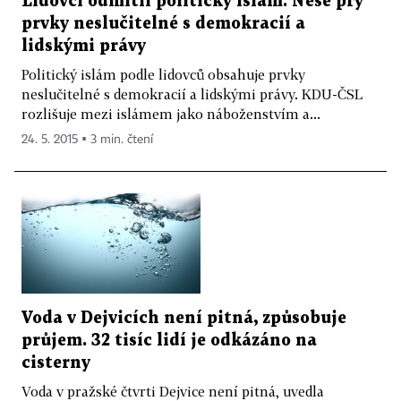
Lidovci odmítli politický islám. Nese prý
prvky neslučitelné s demokracií a
lidskými právy
Politický islám podle lidovců obsahuje prvky
neslučitelné s demokracií a lidskými právy. KDU-ČSL
rozlišuje mezi islámem jako náboženstvím a...
24. 5. 2015 ▪ 3 min. čtení
Voda v Dejvicích není pitná, způsobuje
průjem. 32 tisíc lidí je odkázáno na
cisterny
Voda v pražské čtvrti Dejvice není pitná, uvedla