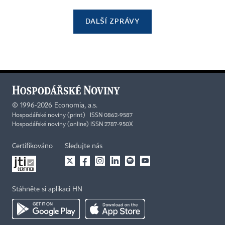
DALŠÍ ZPRÁVY
©
1996-2026
Economia, a.s.
Hospodářské noviny (print) ISSN 0862-9587
Hospodářské noviny (online) ISSN 2787-950X
Certifikováno
Sledujte nás
Stáhněte si aplikaci HN