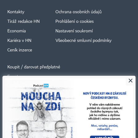
Kontakty
Ochrana osobních údajů
Tiráž redakce HN
Prohlášení o cookies
Economia
Nastavení soukromí
Kariéra v HN
Všeobecné smluvní podmínky
Ceník inzerce
Koupit / darovat předplatné
Eventy
×
Newslettery
RSS kanály
Autorská práva vykonává vydavatel. Bez písemného svolení vydavatele je
zakázáno jakékoli užití částí nebo celku díla, zejména rozmnožování a šíření
jakýmkoli způsobem, mechanickým nebo elektronickým, v českém nebo
jiném jazyce. Bez souhlasu vydavatele je zakázáno též rozmnožování