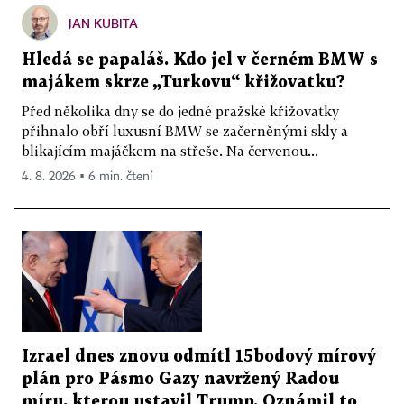
JAN KUBITA
Hledá se papaláš. Kdo jel v černém BMW s
majákem skrze „Turkovu“ křižovatku?
Před několika dny se do jedné pražské křižovatky
přihnalo obří luxusní BMW se začerněnými skly a
blikajícím majáčkem na střeše. Na červenou...
4. 8. 2026 ▪ 6 min. čtení
Izrael dnes znovu odmítl 15bodový mírový
plán pro Pásmo Gazy navržený Radou
míru, kterou ustavil Trump. Oznámil to