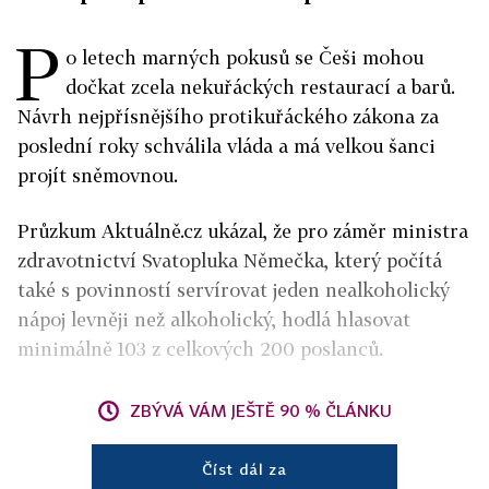
P
o letech marných pokusů se Češi mohou
dočkat zcela nekuřáckých restaurací a barů.
Návrh nejpřísnějšího protikuřáckého zákona za
poslední roky schválila vláda a má velkou šanci
projít sněmovnou.
Průzkum Aktuálně.cz ukázal, že pro záměr ministra
zdravotnictví Svatopluka Němečka, který počítá
také s povinností servírovat jeden nealkoholický
nápoj levněji než alkoholický, hodlá hlasovat
minimálně 103 z celkových 200 poslanců.
ZBÝVÁ VÁM JEŠTĚ 90 % ČLÁNKU
Číst dál za