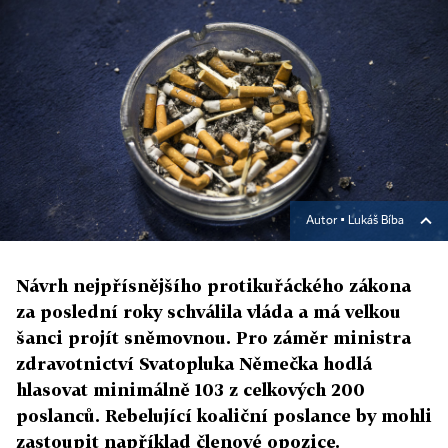
Autor ▪
Lukáš Bíba
Návrh nejpřísnějšího protikuřáckého zákona
za poslední roky schválila vláda a má velkou
šanci projít sněmovnou. Pro záměr ministra
zdravotnictví Svatopluka Němečka hodlá
hlasovat minimálně 103 z celkových 200
poslanců. Rebelující koaliční poslance by mohli
zastoupit například členové opozice.