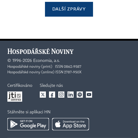
DALŠÍ ZPRÁVY
©
1996-2026
Economia, a.s.
Hospodářské noviny (print) ISSN 0862-9587
Hospodářské noviny (online) ISSN 2787-950X
Certifikováno
Sledujte nás
Stáhněte si aplikaci HN