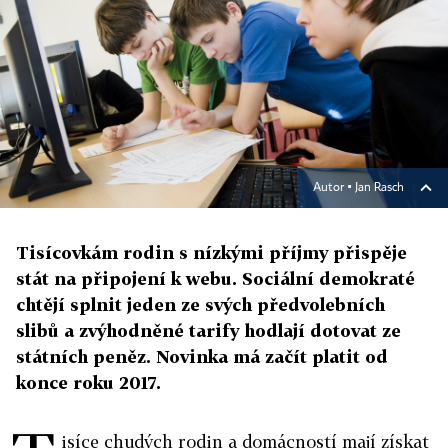
Autor ▪
Jan Rasch
Tisícovkám rodin s nízkými příjmy přispěje
stát na připojení k webu. Sociální demokraté
chtějí splnit jeden ze svých předvolebních
slibů a zvýhodněné tarify hodlají dotovat ze
státních peněz. Novinka má začít platit od
konce roku 2017.
isíce chudých rodin a domácností mají získat