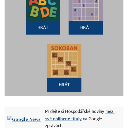
HRÁT
HRÁT
HRÁT
mezi
Přidejte si Hospodářské noviny
své oblíbené tituly
na Google
zprávách.