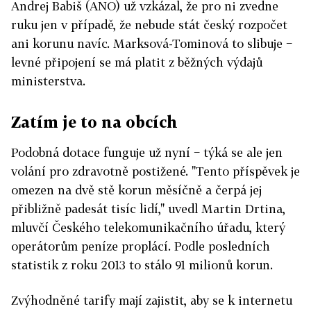
Andrej Babiš (ANO) už vzkázal, že pro ni zvedne
ruku jen v případě, že nebude stát český rozpočet
ani korunu navíc. Marksová-Tominová to slibuje −
levné připojení se má platit z běžných výdajů
ministerstva.
Zatím je to na obcích
Podobná dotace funguje už nyní − týká se ale jen
volání pro zdravotně postižené. "Tento příspěvek je
omezen na dvě stě korun měsíčně a čerpá jej
přibližně padesát tisíc lidí," uvedl Martin Drtina,
mluvčí Českého telekomunikačního úřadu, který
operátorům peníze proplácí. Podle posledních
statistik z roku 2013 to stálo 91 milionů korun.
Zvýhodněné tarify mají zajistit, aby se k internetu