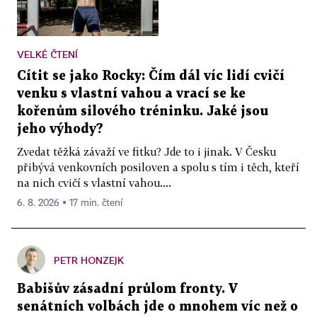
VELKÉ ČTENÍ
Cítit se jako Rocky: Čím dál víc lidí cvičí
venku s vlastní vahou a vrací se ke
kořenům silového tréninku. Jaké jsou
jeho výhody?
Zvedat těžká závaží ve fitku? Jde to i jinak. V Česku
přibývá venkovních posiloven a spolu s tím i těch, kteří
na nich cvičí s vlastní vahou....
6. 8. 2026 ▪ 17 min. čtení
PETR HONZEJK
Babišův zásadní průlom fronty. V
senátních volbách jde o mnohem víc než o