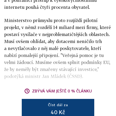
a v pohraničí přístup k vysokorychlostnímu
internetu pouhá čtyři procenta obyvatel.
Ministerstvo průmyslu proto rozjíždí pilotní
projekt, v němž rozdělí 14 miliard mezi firmy, které
postaví vysílače v nejproblematičtějších oblastech.
Musí ovšem ohlídat, aby dotacemi neničilo trh
a nevytlačovalo z něj malé poskytovatele, kteří
nabízí pomalejší připojení. "Veřejná pomoc je tu
velmi žádoucí. Musíme ovšem splnit podmínky EU,
že by neměly být zmařeny stávající investice,"
podotýká ministr Jan Mládek (ČSSD).
ZBÝVÁ VÁM JEŠTĚ 0 % ČLÁNKU
Číst dál za
40 Kč