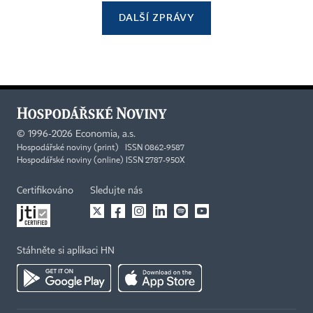
DALŠÍ ZPRÁVY
©
1996-2026
Economia, a.s.
Hospodářské noviny (print) ISSN 0862-9587
Hospodářské noviny (online) ISSN 2787-950X
Certifikováno
Sledujte nás
Stáhněte si aplikaci HN