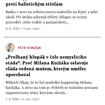
proti balistickým střelám
Rusko v noci na sobotu znovu zaútočilo na Kyjev a jeho
okolí. Při útoku zahynul tříletý chlapec se svými
prarodiči. Jeho rodiče a patnáctiletý...
8. 8. 2026 ▪ 3 min. čtení
PETR HONZEJK
„Prolhaný hlupák v čele nemyslícího
stáda“. Proč Milana Knížáka oslavuje
vláda vedená mužem, kterým umělec
opovrhoval
Někteří říkají, že to byl poslední happening Milana
Knížáka. A něco na tom je. Pohřeb se státními poctami
organizovaný těmi, kterými slavný...
7. 8. 2026 ▪ 4 min. čtení