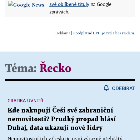
své oblíbené tituly
na Google
zprávách.
|
Předplatné HN+ je zcela bez reklam.
Téma:
Řecko
ODEBÍRAT
GRAFIKA UVNITŘ
Kde nakupují Češi své zahraniční
nemovitosti? Prudký propad hlásí
Dubaj, data ukazují nové lídry
Nemovitostní trh v Česku je nyní výrazně přehřátý,