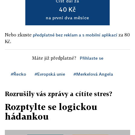
Číst dál za
40 Kč
na první dva měsíce
Nebo zkuste
za 80
předplatné bez reklam a s mobilní aplikací
Kč.
Máte již předplatné?
Přihlaste se
#Řecko
#Evropská unie
#Merkelová Angela
Rozrušily vás zprávy a cítíte stres?
Rozptylte se logickou
hádankou