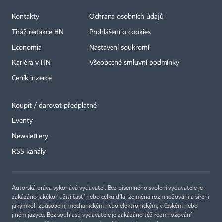
Kontakty
Ochrana osobních údajů
Tiráž redakce HN
Prohlášení o cookies
Economia
Nastavení soukromí
Kariéra v HN
Všeobecné smluvní podmínky
Ceník inzerce
Koupit / darovat předplatné
Eventy
Newslettery
×
RSS kanály
Autorská práva vykonává vydavatel. Bez písemného svolení vydavatele je
zakázáno jakékoli užití částí nebo celku díla, zejména rozmnožování a šíření
jakýmkoli způsobem, mechanickým nebo elektronickým, v českém nebo
jiném jazyce. Bez souhlasu vydavatele je zakázáno též rozmnožování