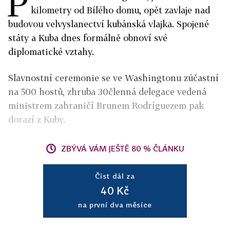
P
kilometry od Bílého domu, opět zavlaje nad
budovou velvyslanectví kubánská vlajka. Spojené
státy a Kuba dnes formálně obnoví své
diplomatické vztahy.
Slavnostní ceremonie se ve Washingtonu zúčastní
na 500 hostů, zhruba 30členná delegace vedená
ministrem zahraničí Brunem Rodríguezem pak
dorazí z Kuby.
ZBÝVÁ VÁM JEŠTĚ 80 % ČLÁNKU
Číst dál za
40 Kč
na první dva měsíce