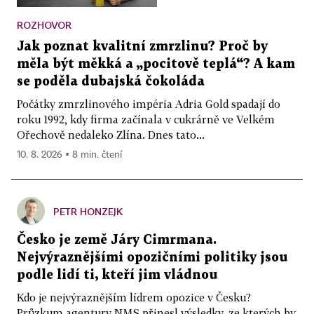
ROZHOVOR
Jak poznat kvalitní zmrzlinu? Proč by
měla být měkká a „pocitově teplá“? A kam
se poděla dubajská čokoláda
Počátky zmrzlinového impéria Adria Gold spadají do
roku 1992, kdy firma začínala v cukrárně ve Velkém
Ořechově nedaleko Zlína. Dnes tato...
10. 8. 2026 ▪ 8 min. čtení
PETR HONZEJK
Česko je země Járy Cimrmana.
Nejvýraznějšími opozičními politiky jsou
podle lidí ti, kteří jim vládnou
Kdo je nejvýraznějším lídrem opozice v Česku?
Průzkum agentury NMS přinesl výsledky, ze kterých by