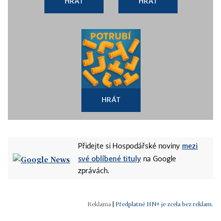
HRÁT
HRÁT
HRÁT
mezi
Přidejte si Hospodářské noviny
své oblíbené tituly
na Google
zprávách.
|
Předplatné HN+ je zcela bez reklam.