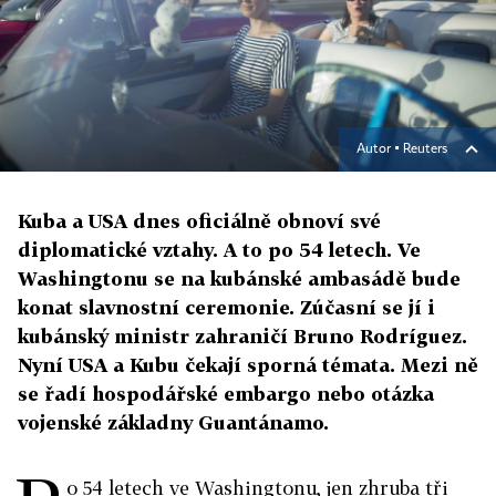
Autor ▪
Reuters
Kuba a USA dnes oficiálně obnoví své
diplomatické vztahy. A to po 54 letech. Ve
Washingtonu se na kubánské ambasádě bude
konat slavnostní ceremonie. Zúčasní se jí i
kubánský ministr zahraničí Bruno Rodríguez.
Nyní USA a Kubu čekají sporná témata. Mezi ně
se řadí hospodářské embargo nebo otázka
vojenské základny Guantánamo.
o 54 letech ve Washingtonu, jen zhruba tři