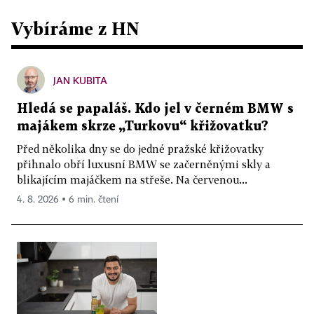
Vybíráme z HN
JAN KUBITA
Hledá se papaláš. Kdo jel v černém BMW s
majákem skrze „Turkovu“ křižovatku?
Před několika dny se do jedné pražské křižovatky
přihnalo obří luxusní BMW se začerněnými skly a
blikajícím majáčkem na střeše. Na červenou...
4. 8. 2026 ▪ 6 min. čtení