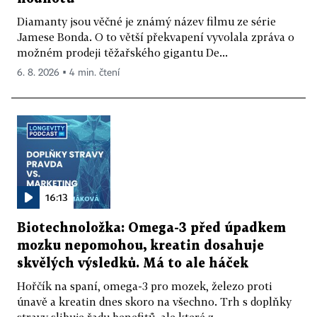
Diamanty jsou věčné je známý název filmu ze série
Jamese Bonda. O to větší překvapení vyvolala zpráva o
možném prodeji těžařského gigantu De...
6. 8. 2026 ▪ 4 min. čtení
16:13
Biotechnoložka: Omega-3 před úpadkem
mozku nepomohou, kreatin dosahuje
skvělých výsledků. Má to ale háček
Hořčík na spaní, omega-3 pro mozek, železo proti
únavě a kreatin dnes skoro na všechno. Trh s doplňky
stravy slibuje řadu benefitů, ale které z...