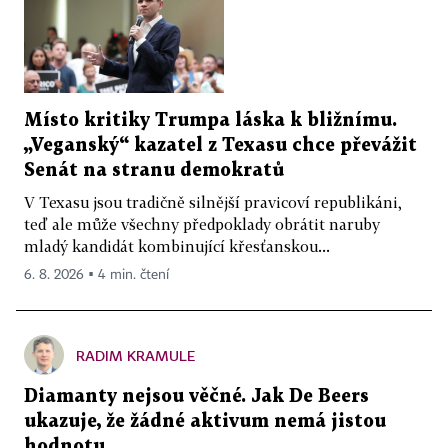
Místo kritiky Trumpa láska k bližnímu.
„Veganský“ kazatel z Texasu chce převážit
Senát na stranu demokratů
V Texasu jsou tradičně silnější pravicoví republikáni,
teď ale může všechny předpoklady obrátit naruby
mladý kandidát kombinující křesťanskou...
6. 8. 2026 ▪ 4 min. čtení
RADIM KRAMULE
Diamanty nejsou věčné. Jak De Beers
ukazuje, že žádné aktivum nemá jistou
hodnotu