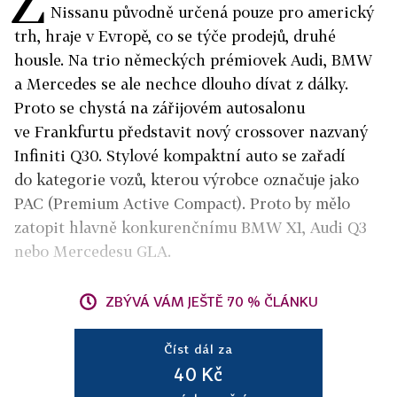
Z
Nissanu původně určená pouze pro americký
trh, hraje v Evropě, co se týče prodejů, druhé
housle. Na trio německých prémiovek Audi, BMW
a Mercedes se ale nechce dlouho dívat z dálky.
Proto se chystá na zářijovém autosalonu
ve Frankfurtu představit nový crossover nazvaný
Infiniti Q30. Stylové kompaktní auto se zařadí
do kategorie vozů, kterou výrobce označuje jako
PAC (Premium Active Compact). Proto by mělo
zatopit hlavně konkurenčnímu BMW X1, Audi Q3
nebo Mercedesu GLA.
ZBÝVÁ VÁM JEŠTĚ 70 % ČLÁNKU
Číst dál za
40 Kč