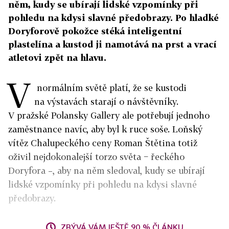
něm, kudy se ubírají lidské vzpomínky při
pohledu na kdysi slavné předobrazy. Po hladké
Doryforově pokožce stéká inteligentní
plastelína a kustod ji namotává na prst a vrací
atletovi zpět na hlavu.
V
normálním světě platí, že se kustodi
na výstavách starají o návštěvníky.
V pražské Polansky Gallery ale potřebují jednoho
zaměstnance navíc, aby byl k ruce soše. Loňský
vítěz Chalupeckého ceny Roman Štětina totiž
oživil nejdokonalejší torzo světa − řeckého
Doryfora –, aby na něm sledoval, kudy se ubírají
lidské vzpomínky při pohledu na kdysi slavné
předobrazy.
ZBÝVÁ VÁM JEŠTĚ 90 % ČLÁNKU