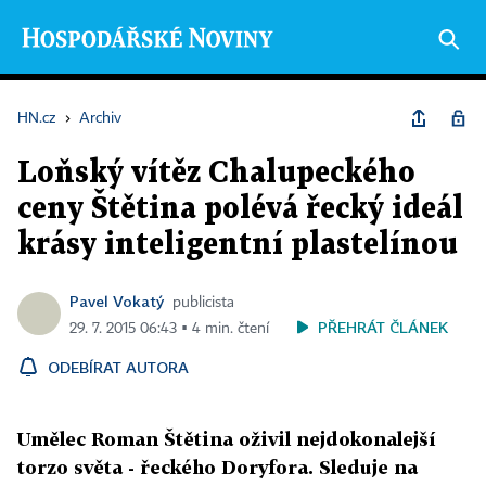
HN.cz
›
Archiv
Loňský vítěz Chalupeckého
ceny Štětina polévá řecký ideál
krásy inteligentní plastelínou
Pavel Vokatý
publicista
PŘEHRÁT ČLÁNEK
29. 7. 2015 06:43 ▪ 4 min. čtení
ODEBÍRAT AUTORA
Umělec Roman Štětina oživil nejdokonalejší
torzo světa - řeckého Doryfora. Sleduje na