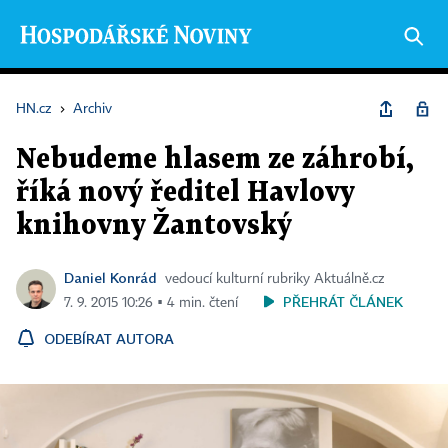
HN.cz
›
Archiv
Nebudeme hlasem ze záhrobí,
říká nový ředitel Havlovy
knihovny Žantovský
Daniel Konrád
vedoucí kulturní rubriky Aktuálně.cz
PŘEHRÁT ČLÁNEK
7. 9. 2015 10:26 ▪ 4 min. čtení
ODEBÍRAT AUTORA