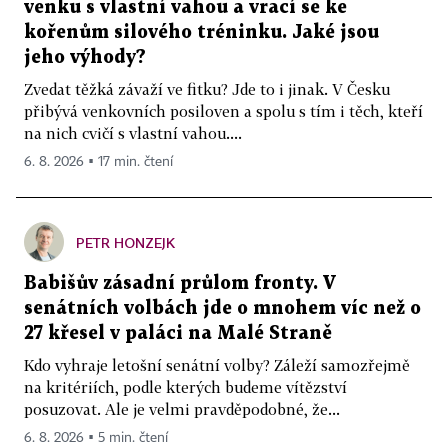
venku s vlastní vahou a vrací se ke
kořenům silového tréninku. Jaké jsou
jeho výhody?
Zvedat těžká závaží ve fitku? Jde to i jinak. V Česku
přibývá venkovních posiloven a spolu s tím i těch, kteří
na nich cvičí s vlastní vahou....
6. 8. 2026 ▪ 17 min. čtení
PETR HONZEJK
Babišův zásadní průlom fronty. V
senátních volbách jde o mnohem víc než o
27 křesel v paláci na Malé Straně
Kdo vyhraje letošní senátní volby? Záleží samozřejmě
na kritériích, podle kterých budeme vítězství
posuzovat. Ale je velmi pravděpodobné, že...
6. 8. 2026 ▪ 5 min. čtení