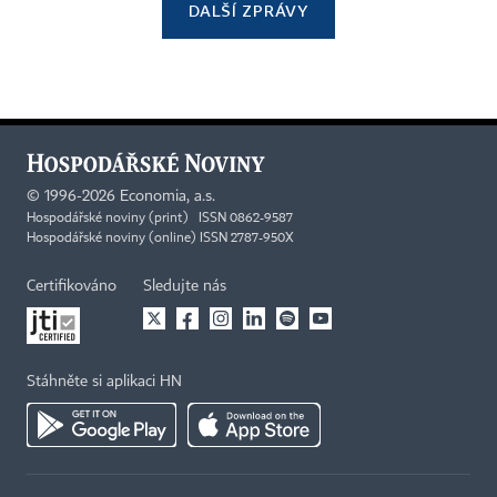
DALŠÍ ZPRÁVY
©
1996-2026
Economia, a.s.
Hospodářské noviny (print) ISSN 0862-9587
Hospodářské noviny (online) ISSN 2787-950X
Certifikováno
Sledujte nás
Stáhněte si aplikaci HN