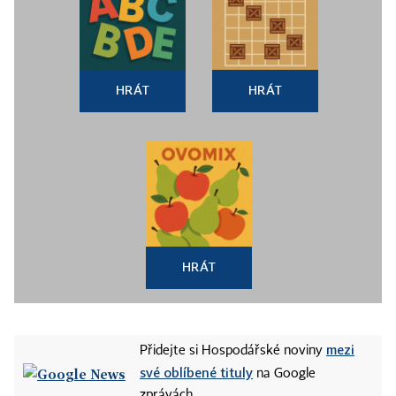
HRÁT
HRÁT
HRÁT
mezi
Přidejte si Hospodářské noviny
své oblíbené tituly
na Google
zprávách.