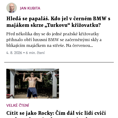
JAN KUBITA
Hledá se papaláš. Kdo jel v černém BMW s
majákem skrze „Turkovu“ křižovatku?
Před několika dny se do jedné pražské křižovatky
přihnalo obří luxusní BMW se začerněnými skly a
blikajícím majáčkem na střeše. Na červenou...
4. 8. 2026 ▪ 6 min. čtení
VELKÉ ČTENÍ
Cítit se jako Rocky: Čím dál víc lidí cvičí