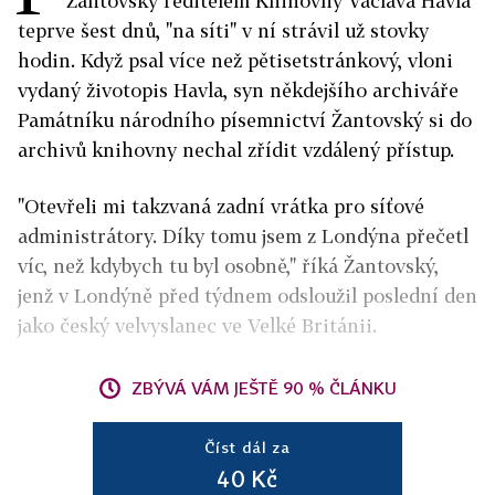
Žantovský ředitelem Knihovny Václava Havla
teprve šest dnů, "na síti" v ní strávil už stovky
hodin. Když psal více než pětisetstránkový, vloni
vydaný životopis Havla, syn někdejšího archiváře
Památníku národního písemnictví Žantovský si do
archivů knihovny nechal zřídit vzdálený přístup.
"Otevřeli mi takzvaná zadní vrátka pro síťové
administrátory. Díky tomu jsem z Londýna přečetl
víc, než kdybych tu byl osobně," říká Žantovský,
jenž v Londýně před týdnem odsloužil poslední den
jako český velvyslanec ve Velké Británii.
ZBÝVÁ VÁM JEŠTĚ 90 % ČLÁNKU
Číst dál za
40 Kč