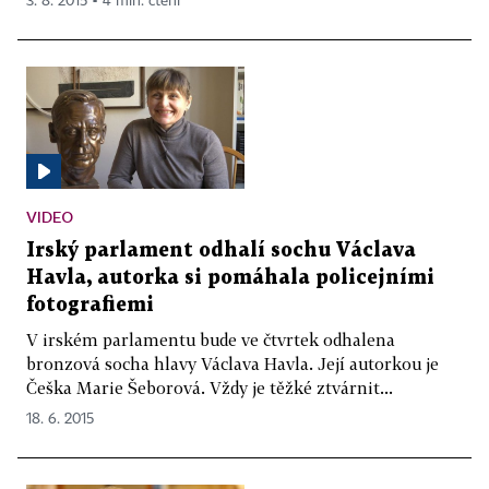
3. 8. 2015 ▪ 4 min. čtení
VIDEO
Irský parlament odhalí sochu Václava
Havla, autorka si pomáhala policejními
fotografiemi
V irském parlamentu bude ve čtvrtek odhalena
bronzová socha hlavy Václava Havla. Její autorkou je
Češka Marie Šeborová. Vždy je těžké ztvárnit...
18. 6. 2015