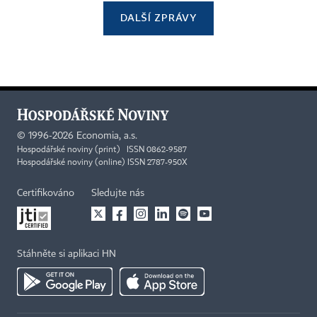
DALŠÍ ZPRÁVY
©
1996-2026
Economia, a.s.
Hospodářské noviny (print) ISSN 0862-9587
Hospodářské noviny (online) ISSN 2787-950X
Certifikováno
Sledujte nás
Stáhněte si aplikaci HN