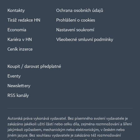
Kontakty
Ochrana osobních údajů
Tiráž redakce HN
Prohlášení o cookies
Economia
Nastavení soukromí
Kariéra v HN
Všeobecné smluvní podmínky
Ceník inzerce
Koupit / darovat předplatné
Eventy
Newslettery
RSS kanály
Autorská práva vykonává vydavatel. Bez písemného svolení vydavatele je
zakázáno jakékoli užití částí nebo celku díla, zejména rozmnožování a šíření
jakýmkoli způsobem, mechanickým nebo elektronickým, v českém nebo
jiném jazyce. Bez souhlasu vydavatele je zakázáno též rozmnožování