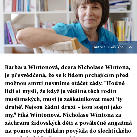
Autor ▪
Lukáš Bíba
Barbara Wintonová, dcera Nicholase Wintona,
je přesvědčená, že se k lidem prchajícím před
možnou smrtí nesmíme otáčet zády. "Hodně
lidí si myslí, že když je většina těch rodin
muslimských, musí je zaškatulkovat mezi 'ty
druhé'. Nejsou žádní druzí – jsou stejní jako
my," říká Wintonová. Nicholase Wintona za
záchranu židovských dětí a poválečné angažmá
na pomoc uprchlíkům povýšila do šlechtického