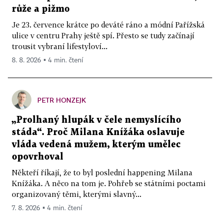
růže a pižmo
Je 23. července krátce po deváté ráno a módní Pařížská
ulice v centru Prahy ještě spí. Přesto se tudy začínají
trousit vybraní lifestyloví...
8. 8. 2026 ▪ 4 min. čtení
PETR HONZEJK
„Prolhaný hlupák v čele nemyslícího
stáda“. Proč Milana Knížáka oslavuje
vláda vedená mužem, kterým umělec
opovrhoval
Někteří říkají, že to byl poslední happening Milana
Knížáka. A něco na tom je. Pohřeb se státními poctami
organizovaný těmi, kterými slavný...
7. 8. 2026 ▪ 4 min. čtení