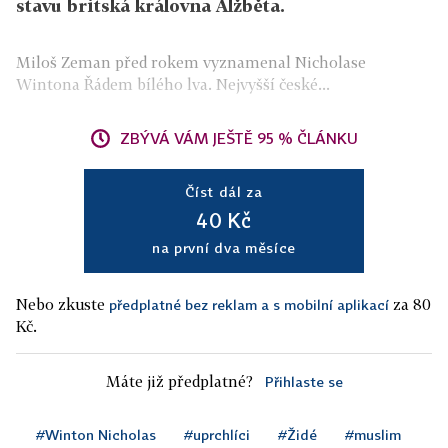
stavu britská královna Alžběta.
Miloš Zeman před rokem vyznamenal Nicholase
Wintona Řádem bílého lva. Nejvyšší české...
ZBÝVÁ VÁM JEŠTĚ 95 % ČLÁNKU
Číst dál za
40 Kč
na první dva měsíce
Nebo zkuste
za 80
předplatné bez reklam a s mobilní aplikací
Kč.
Máte již předplatné?
Přihlaste se
#Winton Nicholas
#uprchlíci
#Židé
#muslim