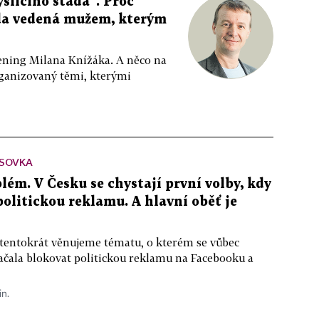
slícího stáda“. Proč
da vedená mužem, kterým
ppening Milana Knížáka. A něco na
rganizovaný těmi, kterými
SOVKA
lém. V Česku se chystají první volby, kdy
 politickou reklamu. A hlavní oběť je
 tentokrát věnujeme tématu, o kterém se vůbec
ačala blokovat politickou reklamu na Facebooku a
in.