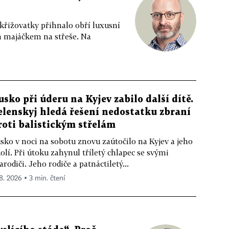
 křižovatky přihnalo obří luxusní
m majáčkem na střeše. Na
usko při úderu na Kyjev zabilo další dítě.
elenskyj hledá řešení nedostatku zbraní
roti balistickým střelám
sko v noci na sobotu znovu zaútočilo na Kyjev a jeho
olí. Při útoku zahynul tříletý chlapec se svými
arodiči. Jeho rodiče a patnáctiletý...
 8. 2026 ▪ 3 min. čtení