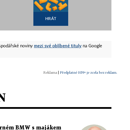
HRÁT
mezi své oblíbené tituly
ospodářské noviny
na Google
|
Předplatné HN+ je zcela bez reklam.
N
 černém BMW s majákem