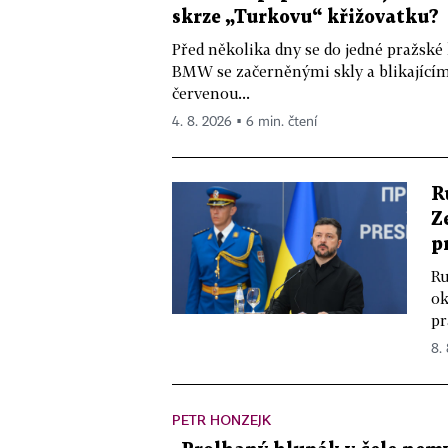
skrze „Turkovu“ křižovatku?
Před několika dny se do jedné pražské
BMW se začerněnými skly a blikající
červenou...
4. 8. 2026 ▪ 6 min. čtení
R
Z
p
Ru
ok
pr
8.
PETR HONZEJK