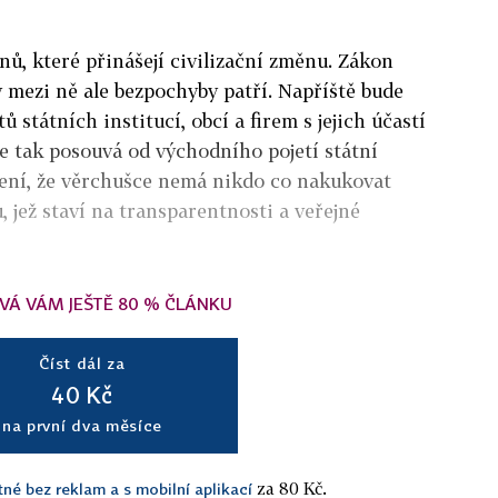
ů, které přinášejí civilizační změnu. Zákon
v mezi ně ale bezpochyby patří. Napříště bude
ů státních institucí, obcí a firem s jejich účastí
se tak posouvá od východního pojetí státní
čení, že věrchušce nemá nikdo co nakukovat
, jež staví na transparentnosti a veřejné
VÁ VÁM JEŠTĚ 80 % ČLÁNKU
Číst dál za
40 Kč
na první dva měsíce
za 80 Kč.
tné bez reklam a s mobilní aplikací