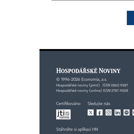
©
1996-2026
Economia, a.s.
Hospodářské noviny (print) ISSN 0862-9587
Hospodářské noviny (online) ISSN 2787-950X
Certifikováno
Sledujte nás
Stáhněte si aplikaci HN