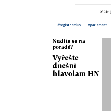
Máte j
#registr smluv
#parlament
Nudíte se na
poradě?
Vyřešte
dnešní
hlavolam HN