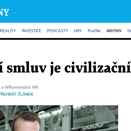
ARCHIV
REALITY
INVESTICE
PODCASTY
HRY
PročNe
D
 smluv je civilizačn
a a šéfkomentátor HN
PŘEHRÁT ČLÁNEK