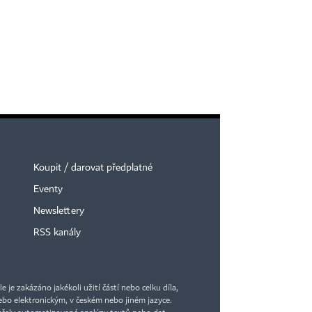
Koupit / darovat předplatné
Eventy
Newslettery
RSS kanály
je zakázáno jakékoli užití částí nebo celku díla,
bo elektronickým, v českém nebo jiném jazyce.