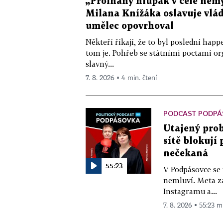
„Prolhaný hlupák v čele nemy
Milana Knížáka oslavuje vlá
umělec opovrhoval
Někteří říkají, že to byl poslední ha
tom je. Pohřeb se státními poctami o
slavný...
7. 8. 2026 ▪ 4 min. čtení
PODCAST PODPÁ
Utajený prob
sítě blokují
nečekaná
55:23
V Podpásovce se
nemluví. Meta z
Instagramu a...
7. 8. 2026 ▪ 55:23 m