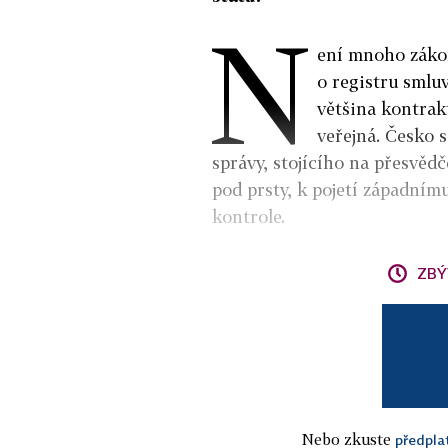
N
ení mnoho zákon
o registru smlu
většina kontrakt
veřejná. Česko 
správy, stojícího na přesvěd
pod prsty, k pojetí západnímu
kontrole.
ZBÝ
Nebo zkuste
předpla