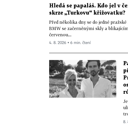
Hledá se papaláš. Kdo jel v
skrze „Turkovu“ křižovatku?
Před několika dny se do jedné pražské
BMW se začerněnými skly a blikající
červenou...
4. 8. 2026 ▪ 6 min. čtení
P
p
P
o
r
Je
ul
tr
8.