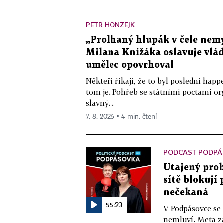
PETR HONZEJK
„Prolhaný hlupák v čele nemy
Milana Knížáka oslavuje vlá
umělec opovrhoval
Někteří říkají, že to byl poslední ha
tom je. Pohřeb se státními poctami o
slavný...
7. 8. 2026 ▪ 4 min. čtení
PODCAST PODPÁ
Utajený prob
sítě blokují
nečekaná
55:23
V Podpásovce se
nemluví. Meta z