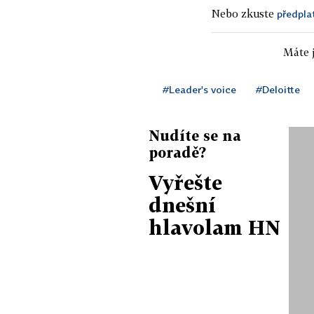
Nebo zkuste
předpla
Máte j
#Leader's voice
#Deloitte
Nudíte se na
poradě?
Vyřešte
dnešní
hlavolam HN