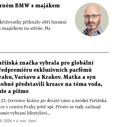
 černém BMW s majákem
 křižovatky přihnalo obří luxusní
m majáčkem na střeše. Na
ařížská značka vybrala pro globální
ředpremiéru exkluzivních parfémů
rahu, Varšavu a Krakov. Matka a syn
sobně představili kreace na téma voda,
ůže a pižmo
 23. července krátce po deváté ráno a módní Pařížská
ice v centru Prahy ještě spí. Přesto se tudy začínají
ousit vybraní lifestyloví...
 8. 2026 ▪ 4 min. čtení