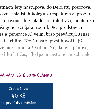
stnácti lety nastupoval do Deloittu, pozoroval
svých mladších kolegů s respektem a, proč to
ou obavou: tihle mladí jsou tak draví, ambiciózní
aši generaci (jako ročník 1965 představuji
 a generace X) velmi brzo převálcují. Jenže
it trhliny. Nově nastoupivší hovořili již
ze mezi prací a životem. No, dámy a pánové,
sítku let čas, říkal jsem často nejen sobě, ale
VÁ VÁM JEŠTĚ 80 % ČLÁNKU
Číst dál za
40 Kč
na první dva měsíce