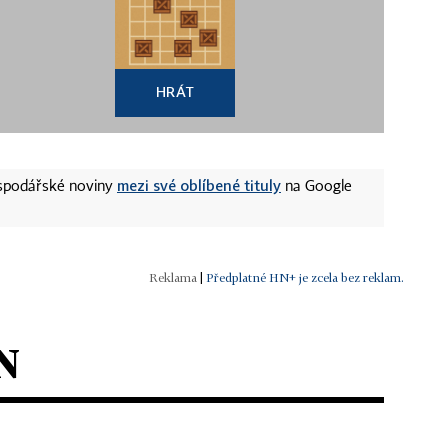
HRÁT
mezi své oblíbené tituly
ospodářské noviny
na Google
|
Předplatné HN+ je zcela bez reklam.
N