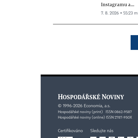
Instagramu a...
7. 8. 2026 ▪ 55:23 m
©
1996-2026
Economia, a.s.
Hospodářské noviny (print) ISSN 0862-9587
Hospodářské noviny (online) ISSN 2787-950X
Certifikováno
Sledujte nás