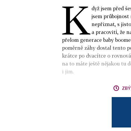
K
dyž jsem před še
jsem průbojnost 
nepřiznat, s jist
a pracovití, že n
přelom generace baby boomers
poměrně záhy dostal tento poc
krátce po dvacítce o rovnová
na to máte ještě nějakou tu de
i jim.
ZBÝ