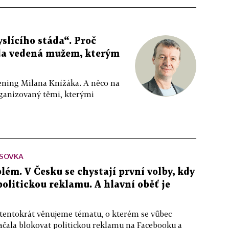
slícího stáda“. Proč
da vedená mužem, kterým
ppening Milana Knížáka. A něco na
rganizovaný těmi, kterými
SOVKA
lém. V Česku se chystají první volby, kdy
 politickou reklamu. A hlavní oběť je
 tentokrát věnujeme tématu, o kterém se vůbec
ačala blokovat politickou reklamu na Facebooku a