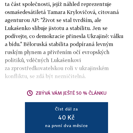
ta část společnosti, jejíž náhled reprezentuje
osmašedesátiletá Tamara Krylovičová, citovaná
agenturou AP: "Život se stal tvrdším, ale
Lukašenko slibuje jistotu a stabilitu. Jen se
podívejte, co demokracie přinesla Ukrajině: válku
a bídu." Běloruská stabilita podpíraná levným
ruským plynem a přivřením očí evropských
politiků, vděčných Lukašenkovi
za zprostředkovatelskou roli v ukrajinském
konfliktu, se zdá být nezničitelná.
ZBÝVÁ VÁM JEŠTĚ 50 % ČLÁNKU
Číst dál za
40 Kč
na první dva měsíce