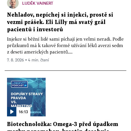
LUDĚK VAINERT
Nehladov, nepíchej si injekci, prostě si
vezmi prášek. Eli Lilly má svatý grál
pacientů i investorů
Injekce si běžní lidé sami píchají jen velmi neradi. Podle
průzkumů má k takové formě užívání léků averzi sedm
z deseti amerických pacientů....
7. 8. 2026 ▪ 4 min. čtení
16:13
Biotechnoložka: Omega-3 před úpadkem