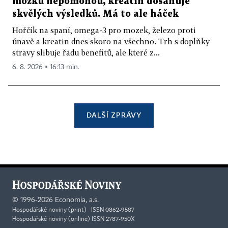
mozku nepomohou, kreatin dosahuje
skvělých výsledků. Má to ale háček
Hořčík na spaní, omega-3 pro mozek, železo proti
únavě a kreatin dnes skoro na všechno. Trh s doplňky
stravy slibuje řadu benefitů, ale které z...
6. 8. 2026 ▪ 16:13 min.
DALŠÍ ZPRÁVY
©
1996-2026
Economia, a.s.
Hospodářské noviny (print) ISSN 0862-9587
Hospodářské noviny (online) ISSN 2787-950X