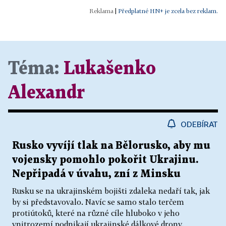
|
Předplatné HN+ je zcela bez reklam.
Téma:
Lukašenko
Alexandr
ODEBÍRAT
Rusko vyvíjí tlak na Bělorusko, aby mu
vojensky pomohlo pokořit Ukrajinu.
Nepřipadá v úvahu, zní z Minsku
Rusku se na ukrajinském bojišti zdaleka nedaří tak, jak
by si představovalo. Navíc se samo stalo terčem
protiútoků, které na různé cíle hluboko v jeho
vnitrozemí podnikají ukrajinské dálkové drony.