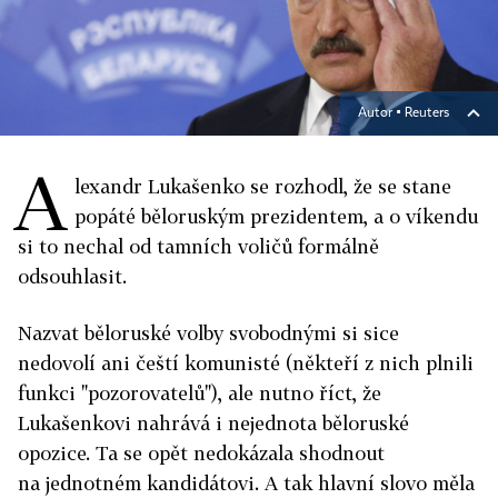
Autor ▪
Reuters
A
lexandr Lukašenko se rozhodl, že se stane
popáté běloruským prezidentem, a o víkendu
si to nechal od tamních voličů formálně
odsouhlasit.
Nazvat běloruské volby svobodnými si sice
nedovolí ani čeští komunisté (někteří z nich plnili
funkci "pozorovatelů"), ale nutno říct, že
Lukašenkovi nahrává i nejednota běloruské
opozice. Ta se opět nedokázala shodnout
na jednotném kandidátovi. A tak hlavní slovo měla