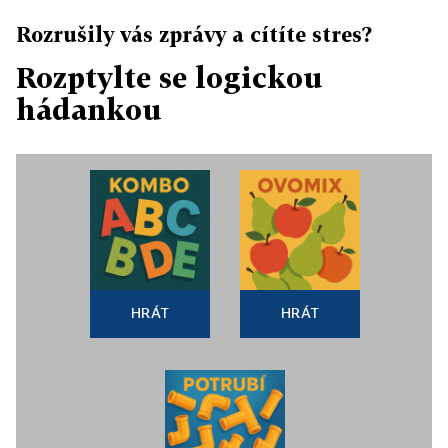
Rozrušily vás zprávy a cítíte stres?
Rozptylte se logickou
hádankou
HRÁT
HRÁT