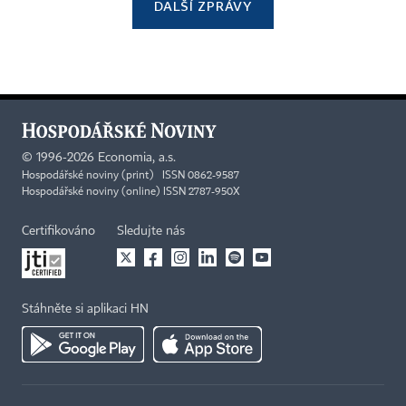
DALŠÍ ZPRÁVY
©
1996-2026
Economia, a.s.
Hospodářské noviny (print) ISSN 0862-9587
Hospodářské noviny (online) ISSN 2787-950X
Certifikováno
Sledujte nás
Stáhněte si aplikaci HN