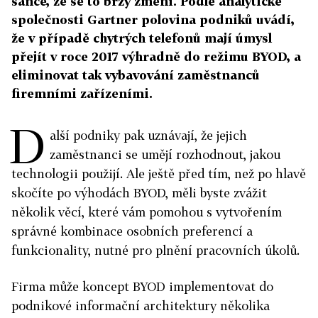
šance, že se to brzy změní. Podle analytické
společnosti Gartner polovina podniků uvádí,
že v případě chytrých telefonů mají úmysl
přejít v roce 2017 výhradně do režimu BYOD, a
eliminovat tak vybavování zaměstnanců
firemními zařízeními.
D
alší podniky pak uznávají, že jejich
zaměstnanci se umějí rozhodnout, jakou
technologii použijí. Ale ještě před tím, než po hlavě
skočíte po výhodách BYOD, měli byste zvážit
několik věcí, které vám pomohou s vytvořením
správné kombinace osobních preferencí a
funkcionality, nutné pro plnění pracovních úkolů.
Firma může koncept BYOD implementovat do
podnikové informační architektury několika