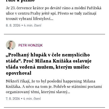
růže a pižmo
Je 23. července krátce po deváté ráno a módní Pařížská
ulice v centru Prahy ještě spí. Přesto se tudy začínají
trousit vybraní lifestyloví...
8. 8. 2026 ▪ 4 min. čtení
PETR HONZEJK
„Prolhaný hlupák v čele nemyslícího
stáda“. Proč Milana Knížáka oslavuje
vláda vedená mužem, kterým umělec
opovrhoval
Někteří říkají, že to byl poslední happening Milana
Knížáka. A něco na tom je. Pohřeb se státními poctami
organizovaný těmi, kterými slavný...
7. 8. 2026 ▪ 4 min. čtení