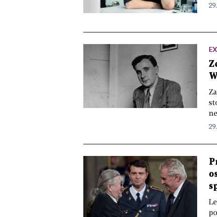
29.
E
Z
W
Za
st
ne
29.
P
o
s
Le
po