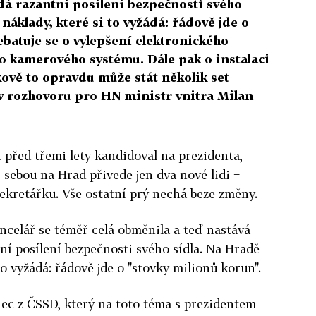
á razantní posílení bezpečnosti svého
 náklady, které si to vyžádá: řádově jde o
ebatuje se o vylepšení elektronického
o kamerového systému. Dále pak o instalaci
ově to opravdu může stát několik set
 v rozhovoru pro HN ministr vnitra Milan
před třemi lety kandidoval na prezidenta,
s sebou na Hrad přivede jen dva nové lidi −
sekretářku. Vše ostatní prý nechá beze změny.
ncelář se téměř celá obměnila a teď nastává
tní posílení bezpečnosti svého sídla. Na Hradě
 to vyžádá: řádově jde o "stovky milionů korun".
ec z ČSSD, který na toto téma s prezidentem