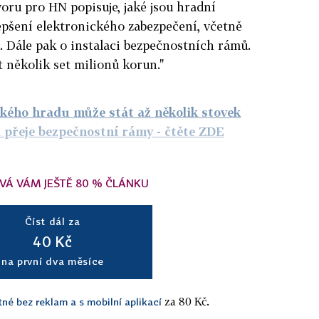
voru pro HN popisuje, jaké jsou hradní
lepšení elektronického zabezpečení, včetně
Dále pak o instalaci bezpečnostních rámů.
 několik set milionů korun."
kého hradu může stát až několik stovek
i přeje bezpečnostní rámy
- čtěte ZDE
VÁ VÁM JEŠTĚ 80 % ČLÁNKU
Číst dál za
40 Kč
na první dva měsíce
za 80 Kč.
tné bez reklam a s mobilní aplikací