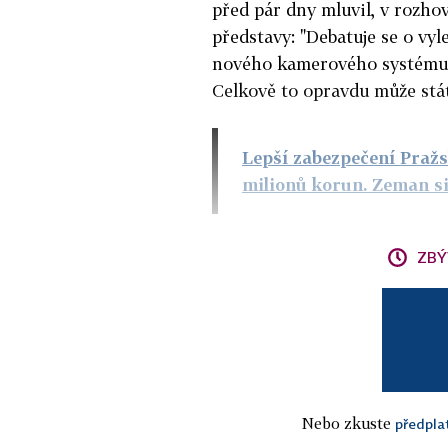
před pár dny mluvil, v rozho
představy: "Debatuje se o vy
nového kamerového systému. 
Celkově to opravdu může stát
Lepší zabezpečení Pražs
milionů korun. Zeman s
ZBÝ
Nebo zkuste
předpla