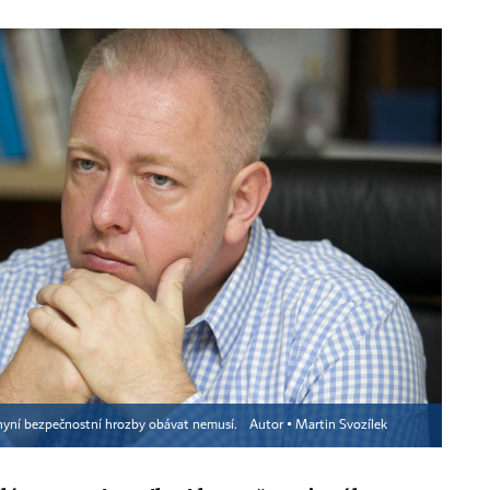
t nyní bezpečnostní hrozby obávat nemusí.
Autor ▪
Martin Svozílek