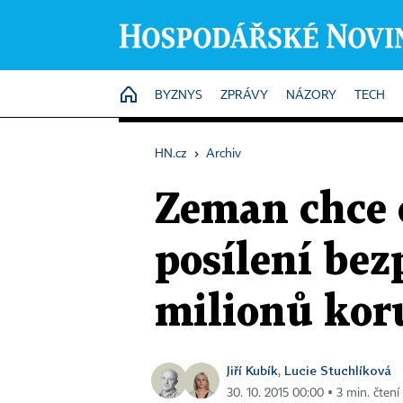
HOME
BYZNYS
ZPRÁVY
NÁZORY
TECH
HN.cz
›
Archiv
Zeman chce 
posílení bez
milionů kor
Jiří Kubík
Lucie Stuchlíková
,
30. 10. 2015 00:00 ▪ 3 min. čtení