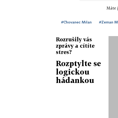
Máte j
#Chovanec Milan
#Zeman Mi
Rozrušily vás
zprávy a cítíte
stres?
Rozptylte se
logickou
hádankou