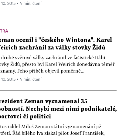
 10. 2015 ▪ 4 min. čtení
XTRA
eman ocenil i "českého Wintona". Karel
eirich zachránil za války stovky Židů
 druhé světové války zachránil ve fašistické Itálii
ovky Židů, přesto byl Karel Weirich donedávna téměř
známý. Jeho příběh objevil poměrně...
 10. 2015 ▪ 4 min. čtení
rezident Zeman vyznamenal 35
sobností. Nechybí mezi nimi podnikatelé,
portovci či politici
tos udílel Miloš Zeman státní vyznamenání již
třetí. Řád bílého lva získal pilot Josef František,