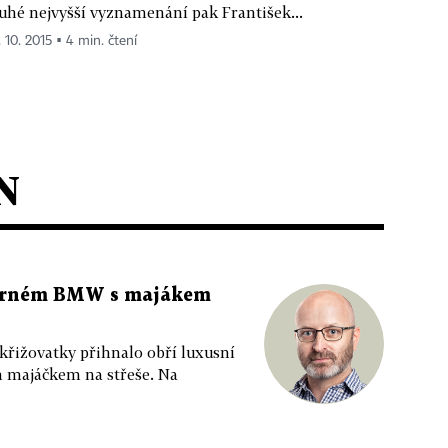
uhé nejvyšší vyznamenání pak František...
. 10. 2015 ▪ 4 min. čtení
N
 černém BMW s majákem
 křižovatky přihnalo obří luxusní
m majáčkem na střeše. Na