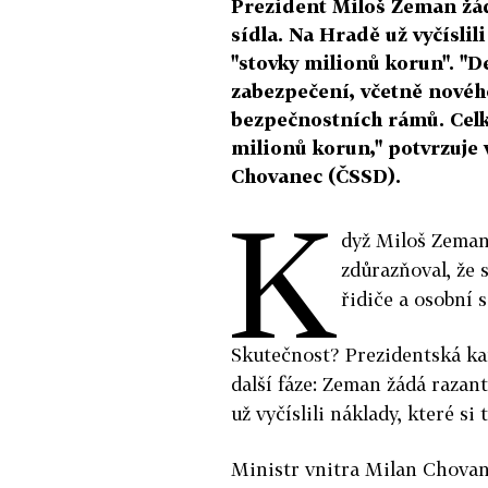
Prezident Miloš Zeman žád
sídla. Na Hradě už vyčíslili
"stovky milionů korun". "D
zabezpečení, včetně novéh
bezpečnostních rámů. Celk
milionů korun," potvrzuje
Chovanec (ČSSD).
K
dyž Miloš Zeman 
zdůrazňoval, že 
řidiče a osobní 
Skutečnost? Prezidentská ka
další fáze: Zeman žádá razan
už vyčíslili náklady, které si
Ministr vnitra Milan Chovan