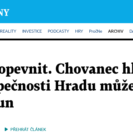
ARCHIV
REALITY
INVESTICE
PODCASTY
HRY
PročNe
D
opevnit. Chovanec hl
pečnosti Hradu může
un
PŘEHRÁT ČLÁNEK