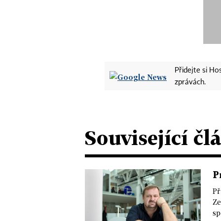
Přidejte si H
zprávách.
Související čl
P
Př
Ze
sp