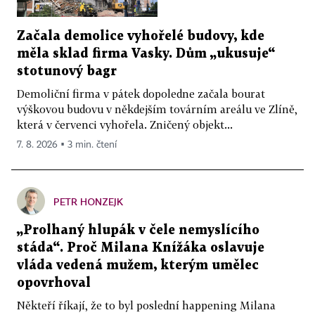
Začala demolice vyhořelé budovy, kde
měla sklad firma Vasky. Dům „ukusuje“
stotunový bagr
Demoliční firma v pátek dopoledne začala bourat
výškovou budovu v někdejším továrním areálu ve Zlíně,
která v červenci vyhořela. Zničený objekt...
7. 8. 2026 ▪ 3 min. čtení
PETR HONZEJK
„Prolhaný hlupák v čele nemyslícího
stáda“. Proč Milana Knížáka oslavuje
vláda vedená mužem, kterým umělec
opovrhoval
Někteří říkají, že to byl poslední happening Milana