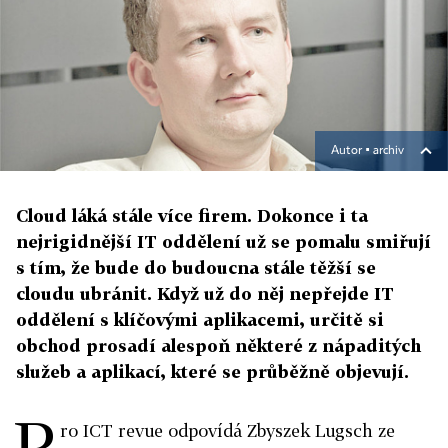
Autor ▪
archiv
Cloud láká stále více firem. Dokonce i ta
nejrigidnější IT oddělení už se pomalu smiřují
s tím, že bude do budoucna stále těžší se
cloudu ubránit. Když už do něj nepřejde IT
oddělení s klíčovými aplikacemi, určitě si
obchod prosadí alespoň některé z nápaditých
služeb a aplikací, které se průběžně objevují.
P
ro ICT revue odpovídá Zbyszek Lugsch ze