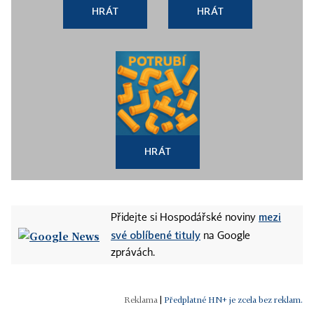
HRÁT
HRÁT
HRÁT
mezi
Přidejte si Hospodářské noviny
své oblíbené tituly
na Google
zprávách.
|
Předplatné HN+ je zcela bez reklam.