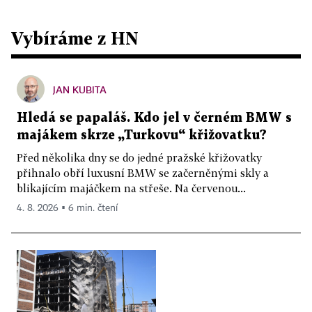
Vybíráme z HN
JAN KUBITA
Hledá se papaláš. Kdo jel v černém BMW s
majákem skrze „Turkovu“ křižovatku?
Před několika dny se do jedné pražské křižovatky
přihnalo obří luxusní BMW se začerněnými skly a
blikajícím majáčkem na střeše. Na červenou...
4. 8. 2026 ▪ 6 min. čtení