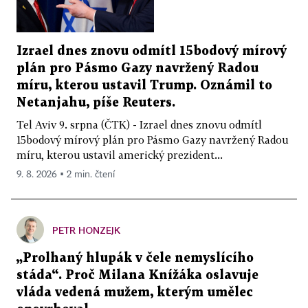
Izrael dnes znovu odmítl 15bodový mírový
plán pro Pásmo Gazy navržený Radou
míru, kterou ustavil Trump. Oznámil to
Netanjahu, píše Reuters.
Tel Aviv 9. srpna (ČTK) - Izrael dnes znovu odmítl
15bodový mírový plán pro Pásmo Gazy navržený Radou
míru, kterou ustavil americký prezident...
9. 8. 2026 ▪ 2 min. čtení
PETR HONZEJK
„Prolhaný hlupák v čele nemyslícího
stáda“. Proč Milana Knížáka oslavuje
vláda vedená mužem, kterým umělec