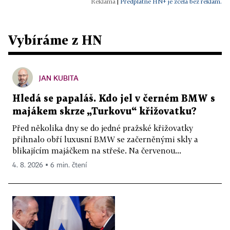
|
Předplatné HN+ je zcela bez reklam.
Vybíráme z HN
JAN KUBITA
Hledá se papaláš. Kdo jel v černém BMW s
majákem skrze „Turkovu“ křižovatku?
Před několika dny se do jedné pražské křižovatky
přihnalo obří luxusní BMW se začerněnými skly a
blikajícím majáčkem na střeše. Na červenou...
4. 8. 2026 ▪ 6 min. čtení