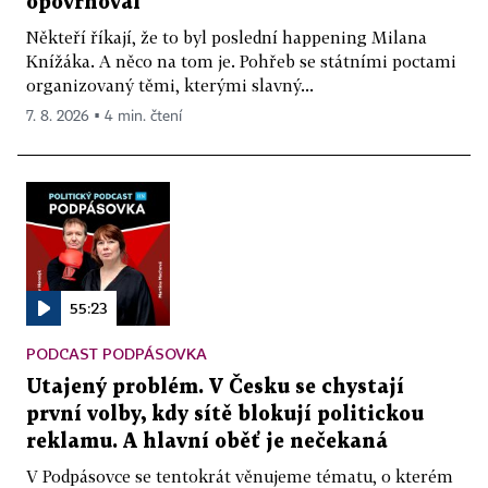
opovrhoval
Někteří říkají, že to byl poslední happening Milana
Knížáka. A něco na tom je. Pohřeb se státními poctami
organizovaný těmi, kterými slavný...
7. 8. 2026 ▪ 4 min. čtení
55:23
PODCAST PODPÁSOVKA
Utajený problém. V Česku se chystají
první volby, kdy sítě blokují politickou
reklamu. A hlavní oběť je nečekaná
V Podpásovce se tentokrát věnujeme tématu, o kterém