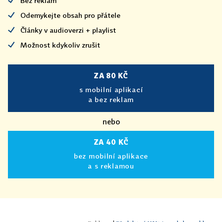
Bez reklam
Odemykejte obsah pro přátele
Články v audioverzi + playlist
Možnost kdykoliv zrušit
ZA 80 KČ
s mobilní aplikací
a bez reklam
nebo
ZA 40 KČ
bez mobilní aplikace
a s reklamou