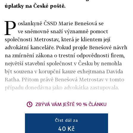
úplatky na České poště.
P
oslankyně ČSSD Marie Benešová se
ve sněmovně snaží významně pomoct
společnosti Metrostav, která je klientem její
advokátní kanceláře. Pokud projde Benešové návrh
na zmírnění zákona o trestní odpovědnosti firem,
největší stavební společnost v Česku by nemohla
být souzena v korupční kauze exhejtmana Davida
Ratha. Přitom právě Benešová Metrostav v tomto
případu donedávna jako advokátka zastupovala.
ZBÝVÁ VÁM JEŠTĚ 90 % ČLÁNKU
Číst dál za
40 Kč