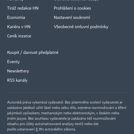
Tiráž redakce HN
Prohlášení o cookies
Economia
Nastavení soukromí
Kariéra v HN
Všeobecné smluvní podmínky
Ceník inzerce
Koupit / darovat předplatné
Eventy
Newslettery
RSS kanály
Autorská práva vykonává vydavatel. Bez písemného svolení vydavatele je
zakázáno jakékoli užití částí nebo celku díla, zejména rozmnožování a šíření
jakýmkoli způsobem, mechanickým nebo elektronickým, v českém nebo
jiném jazyce. Bez souhlasu vydavatele je zakázáno též rozmnožování
obsahu pro účely automatizované analýzy textů nebo dat
podle ustanovení § 39c autorského zákona.