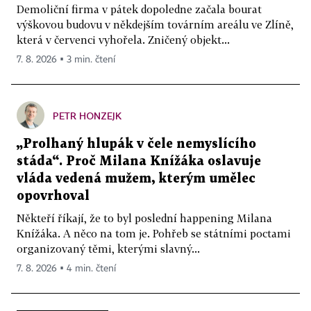
Demoliční firma v pátek dopoledne začala bourat
výškovou budovu v někdejším továrním areálu ve Zlíně,
která v červenci vyhořela. Zničený objekt...
7. 8. 2026 ▪ 3 min. čtení
PETR HONZEJK
„Prolhaný hlupák v čele nemyslícího
stáda“. Proč Milana Knížáka oslavuje
vláda vedená mužem, kterým umělec
opovrhoval
Někteří říkají, že to byl poslední happening Milana
Knížáka. A něco na tom je. Pohřeb se státními poctami
organizovaný těmi, kterými slavný...
7. 8. 2026 ▪ 4 min. čtení