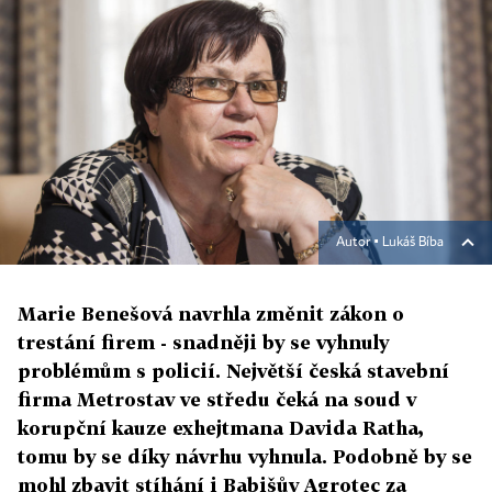
Autor ▪
Lukáš Bíba
Marie Benešová navrhla změnit zákon o
trestání firem - snadněji by se vyhnuly
problémům s policií. Největší česká stavební
firma Metrostav ve středu čeká na soud v
korupční kauze exhejtmana Davida Ratha,
tomu by se díky návrhu vyhnula. Podobně by se
mohl zbavit stíhání i Babišův Agrotec za