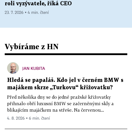
roli vyzývatele, říká CEO
23. 7. 2026 ▪ 4 min. čtení
Vybíráme z HN
JAN KUBITA
Hledá se papaláš. Kdo jel v černém BMW s
majákem skrze „Turkovu“ křižovatku?
Před několika dny se do jedné pražské křižovatky
přihnalo obří luxusní BMW se začerněnými skly a
blikajícím majáčkem na střeše. Na červenou...
4. 8. 2026 ▪ 6 min. čtení