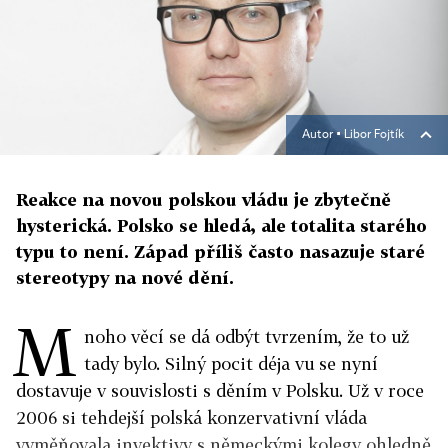
Autor ▪
Libor Fojtík
Reakce na novou polskou vládu je zbytečně
hysterická. Polsko se hledá, ale totalita starého
typu to není. Západ příliš často nasazuje staré
stereotypy na nové dění.
M
noho věcí se dá odbýt tvrzením, že to už
tady bylo. Silný pocit déja vu se nyní
dostavuje v souvislosti s děním v Polsku. Už v roce
2006 si tehdejší polská konzervativní vláda
vyměňovala invektivy s německými kolegy ohledně