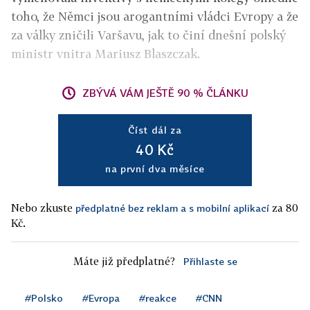
toho, že Němci jsou arogantními vládci Evropy a že
za války zničili Varšavu, jak to činí dnešní polský
ministr vnitra Mariusz Blaszczak.
ZBÝVÁ VÁM JEŠTĚ 90 % ČLÁNKU
Číst dál za
40 Kč
na první dva měsíce
Nebo zkuste
za 80
předplatné bez reklam a s mobilní aplikací
Kč.
Máte již předplatné?
Přihlaste se
#Polsko
#Evropa
#reakce
#CNN