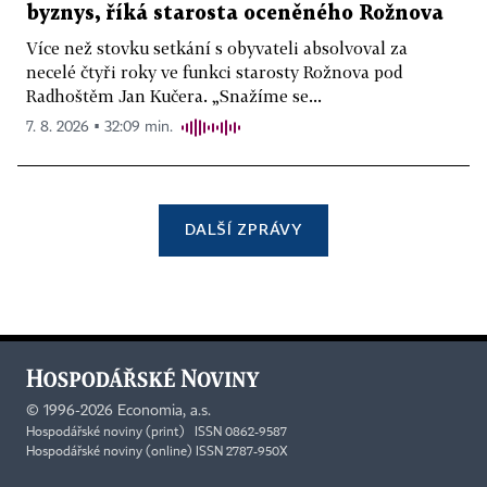
byznys, říká starosta oceněného Rožnova
Více než stovku setkání s obyvateli absolvoval za
necelé čtyři roky ve funkci starosty Rožnova pod
Radhoštěm Jan Kučera. „Snažíme se...
7. 8. 2026 ▪ 32:09 min.
DALŠÍ ZPRÁVY
©
1996-2026
Economia, a.s.
Hospodářské noviny (print) ISSN 0862-9587
Hospodářské noviny (online) ISSN 2787-950X