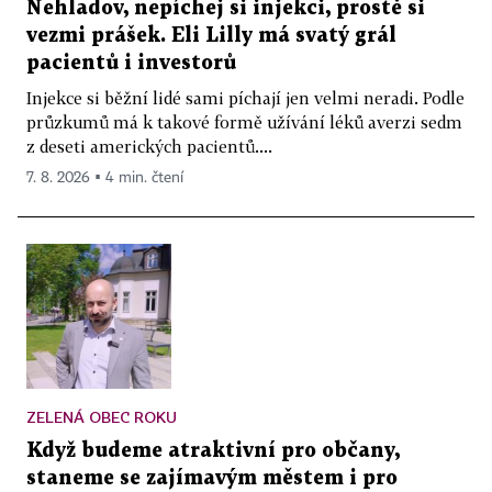
Nehladov, nepíchej si injekci, prostě si
vezmi prášek. Eli Lilly má svatý grál
pacientů i investorů
Injekce si běžní lidé sami píchají jen velmi neradi. Podle
průzkumů má k takové formě užívání léků averzi sedm
z deseti amerických pacientů....
7. 8. 2026 ▪ 4 min. čtení
ZELENÁ OBEC ROKU
Když budeme atraktivní pro občany,
staneme se zajímavým městem i pro