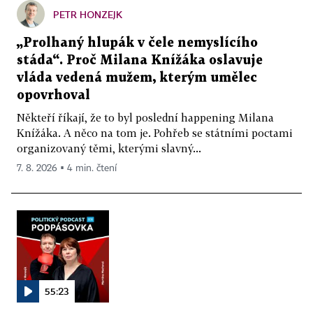
PETR HONZEJK
„Prolhaný hlupák v čele nemyslícího
stáda“. Proč Milana Knížáka oslavuje
vláda vedená mužem, kterým umělec
opovrhoval
Někteří říkají, že to byl poslední happening Milana
Knížáka. A něco na tom je. Pohřeb se státními poctami
organizovaný těmi, kterými slavný...
7. 8. 2026 ▪ 4 min. čtení
55:23