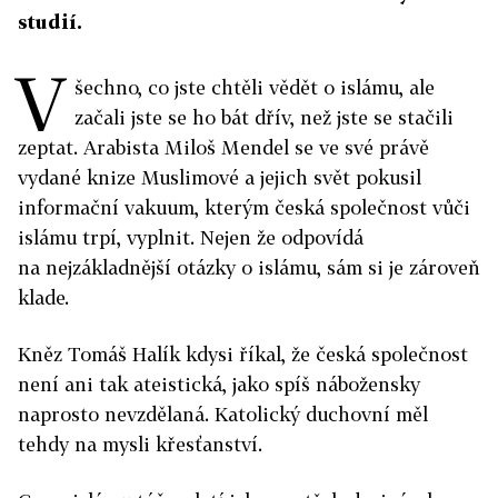
studií.
V
šechno, co jste chtěli vědět o islámu, ale
začali jste se ho bát dřív, než jste se stačili
zeptat. Arabista Miloš Mendel se ve své právě
vydané knize Muslimové a jejich svět pokusil
informační vakuum, kterým česká společnost vůči
islámu trpí, vyplnit. Nejen že odpovídá
na nejzákladnější otázky o islámu, sám si je zároveň
klade.
Kněz Tomáš Halík kdysi říkal, že česká společnost
není ani tak ateistická, jako spíš nábožensky
naprosto nevzdělaná. Katolický duchovní měl
tehdy na mysli křesťanství.