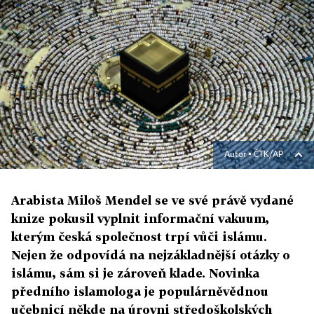
Autor ▪
ČTK/AP
Arabista Miloš Mendel se ve své právě vydané
knize pokusil vyplnit informační vakuum,
kterým česká společnost trpí vůči islámu.
Nejen že odpovídá na nejzákladnější otázky o
islámu, sám si je zároveň klade. Novinka
předního islamologa je populárněvědnou
učebnicí někde na úrovni středoškolských