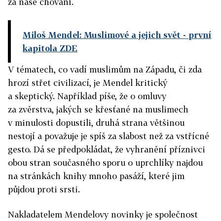
za naše chování.
Miloš Mendel: Muslimové a jejich svět
- první
kapitola ZDE
V tématech, co vadí muslimům na Západu, či zda
hrozí střet civilizací, je Mendel kritický
a skeptický. Například píše, že o omluvy
za zvěrstva, jakých se křesťané na muslimech
v minulosti dopustili, druhá strana většinou
nestojí a považuje je spíš za slabost než za vstřícné
gesto. Dá se předpokládat, že vyhranění příznivci
obou stran současného sporu o uprchlíky najdou
na stránkách knihy mnoho pasáží, které jim
půjdou proti srsti.
Nakladatelem Mendelovy novinky je společnost