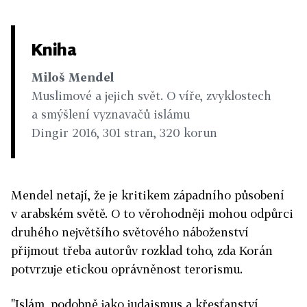
Kniha
Miloš Mendel
Muslimové a jejich svět. O víře, zvyklostech
a smýšlení vyznavačů islámu
Dingir 2016, 301 stran, 320 korun
Mendel netají, že je kritikem západního působení
v arabském světě. O to věrohodněji mohou odpůrci
druhého největšího světového náboženství
přijmout třeba autorův rozklad toho, zda Korán
potvrzuje etickou oprávněnost terorismu.
"Islám, podobně jako judaismus a křesťanství,