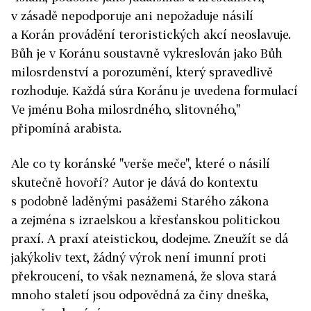
v zásadě nepodporuje ani nepožaduje násilí
a Korán provádění teroristických akcí neoslavuje.
Bůh je v Koránu soustavně vykreslován jako Bůh
milosrdenství a porozumění, který spravedlivě
rozhoduje. Každá súra Koránu je uvedena formulací
Ve jménu Boha milosrdného, slitovného,"
připomíná arabista.
Ale co ty koránské "verše meče", které o násilí
skutečně hovoří? Autor je dává do kontextu
s podobně laděnými pasážemi Starého zákona
a zejména s izraelskou a křesťanskou politickou
praxí. A praxí ateistickou, dodejme. Zneužít se dá
jakýkoliv text, žádný výrok není imunní proti
překroucení, to však neznamená, že slova stará
mnoho staletí jsou odpovědná za činy dneška,