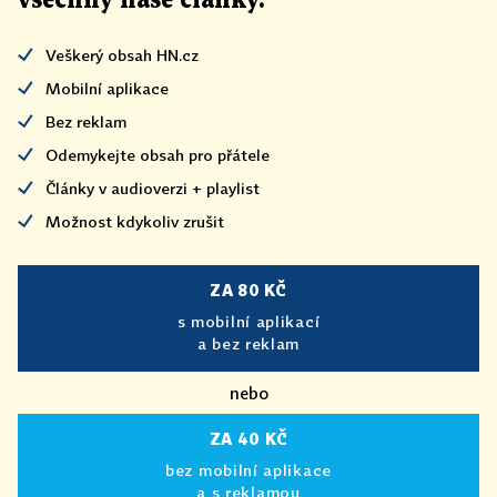
všechny naše články
.
Veškerý obsah HN.cz
Mobilní aplikace
Bez reklam
Odemykejte obsah pro přátele
Články v audioverzi + playlist
Možnost kdykoliv zrušit
ZA 80 KČ
s mobilní aplikací
a bez reklam
nebo
ZA 40 KČ
bez mobilní aplikace
a s reklamou