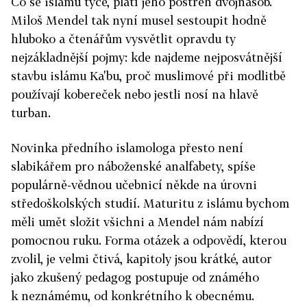
Co se islámu týče, platí jeho postřeh dvojnásob.
Miloš Mendel tak nyní musel sestoupit hodně
hluboko a čtenářům vysvětlit opravdu ty
nejzákladnější pojmy: kde najdeme nejposvátnější
stavbu islámu Ka'bu, proč muslimové při modlitbě
používají kobereček nebo jestli nosí na hlavě
turban.
Novinka předního islamologa přesto není
slabikářem pro náboženské analfabety, spíše
populárně-vědnou učebnicí někde na úrovni
středoškolských studií. Maturitu z islámu bychom
měli umět složit všichni a Mendel nám nabízí
pomocnou ruku. Forma otázek a odpovědí, kterou
zvolil, je velmi čtivá, kapitoly jsou krátké, autor
jako zkušený pedagog postupuje od známého
k neznámému, od konkrétního k obecnému.