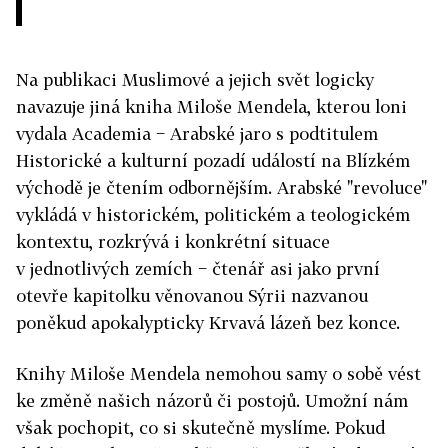
Na publikaci Muslimové a jejich svět logicky
navazuje jiná kniha Miloše Mendela, kterou loni
vydala Academia − Arabské jaro s podtitulem
Historické a kulturní pozadí událostí na Blízkém
východě je čtením odbornějším. Arabské "revoluce"
vykládá v historickém, politickém a teologickém
kontextu, rozkrývá i konkrétní situace
v jednotlivých zemích − čtenář asi jako první
otevře kapitolku věnovanou Sýrii nazvanou
poněkud apokalypticky Krvavá lázeň bez konce.
Knihy Miloše Mendela nemohou samy o sobě vést
ke změně našich názorů či postojů. Umožní nám
však pochopit, co si skutečně myslíme. Pokud