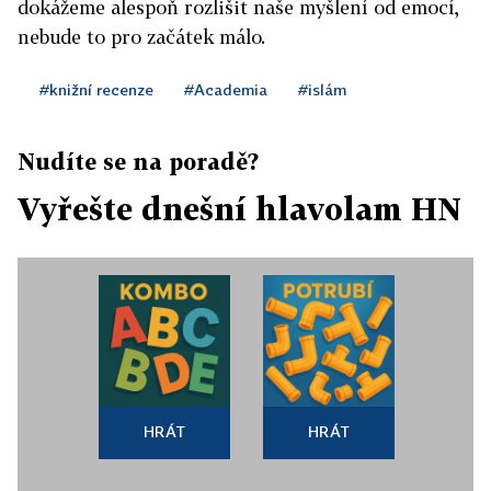
dokážeme alespoň rozlišit naše myšlení od emocí,
nebude to pro začátek málo.
#knižní recenze
#Academia
#islám
Nudíte se na poradě?
Vyřešte dnešní hlavolam HN
HRÁT
HRÁT