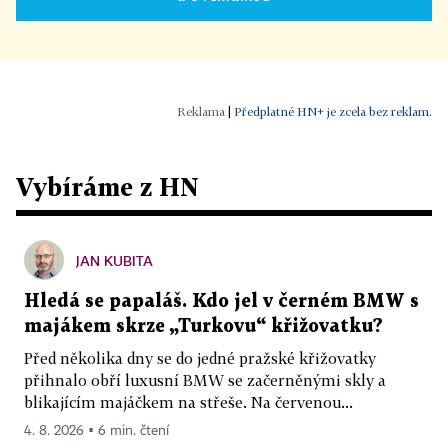
|
Předplatné HN+ je zcela bez reklam.
Vybíráme z HN
JAN KUBITA
Hledá se papaláš. Kdo jel v černém BMW s
majákem skrze „Turkovu“ křižovatku?
Před několika dny se do jedné pražské křižovatky
přihnalo obří luxusní BMW se začerněnými skly a
blikajícím majáčkem na střeše. Na červenou...
4. 8. 2026 ▪ 6 min. čtení