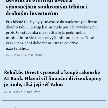
Revolut se otevírají dveře k
výnosnějším soukromým trhům i
drobným investorům
Pro běžné Čechy byly investice do soukromých firem
dlouho tabu. Přístup k nim mělo jen pár vyvolených,
protože vstupenka mezi elitu byla podmíněna
minimálním vkladem ve výši milionu korun. To se
však v poslední době mění. Dveře do dříve
uzavřeného...
29. 7. 2026 ▪ 4 min. čtení
Řehákův Direct vycouval z koupě rakouské
A1 Bank. Hlavní cíl finanční divize skupiny
je jinde, říká její šéf Vakoč
29. 6. 2026 ▪ 12 min. čtení