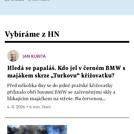
Vybíráme z HN
JAN KUBITA
Hledá se papaláš. Kdo jel v černém BMW s
majákem skrze „Turkovu“ křižovatku?
Před několika dny se do jedné pražské křižovatky
přihnalo obří luxusní BMW se začerněnými skly a
blikajícím majáčkem na střeše. Na červenou...
4. 8. 2026 ▪ 6 min. čtení