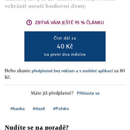
ochránit menší bankovní domy.
ZBÝVÁ VÁM JEŠTĚ 95 % ČLÁNKU
Číst dál za
40 Kč
na první dva měsíce
Nebo zkuste
za 80
předplatné bez reklam a s mobilní aplikací
Kč.
Máte již předplatné?
Přihlaste se
#banka
#daně
#Polsko
Nudíte se na poradě?