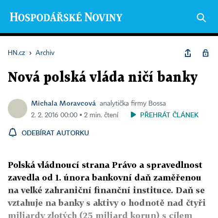
HN.cz
›
Archiv
Nová polská vláda ničí banky
Michala Moravcová
analytička firmy Bossa
PŘEHRÁT ČLÁNEK
2. 2. 2016 00:00 ▪ 2 min. čtení
ODEBÍRAT AUTORKU
Polská vládnoucí strana Právo a spravedlnost
zavedla od 1. února bankovní daň zaměřenou
na velké zahraniční finanční instituce. Daň se
vztahuje na banky s aktivy o hodnotě nad čtyři
miliardy zlotých (25 miliard korun) s cílem