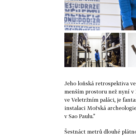
Jeho loňská retrospektiva ve
menším prostoru než nyní v 
ve Veletržním paláci, je fant
instalaci Mořská archeologie,
v Sao Paulu."
Šestnáct metrů dlouhé plátno