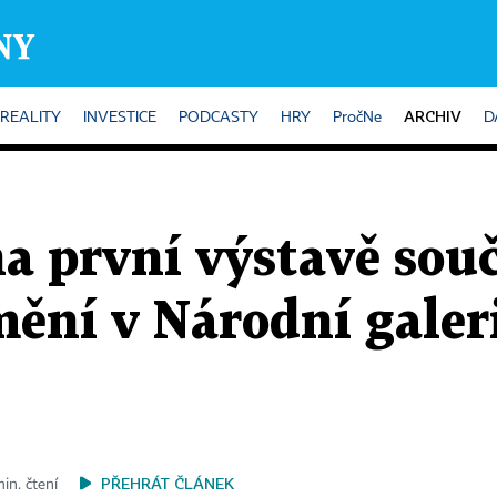
ARCHIV
REALITY
INVESTICE
PODCASTY
HRY
PročNe
D
na první výstavě so
ění v Národní galeri
PŘEHRÁT ČLÁNEK
in. čtení