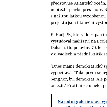
představuje Atlantský oceán, 
nepřežili plavbu přes moře. N
s našitou látkou vyzdobenou 
projektu jsou i taneční vystou
El Hadji Sy, který dnes patří
vystudoval malířství na Écol
Dakaru. Od poloviny 70. let 
v divadlech a přední kritik s
"Dnes máme demokratický sys
vypočítává. "Také první sene
Senghor, byl demokrat. Ale p
omezit." Proti ní se umělci po
Národní galerie slaví v