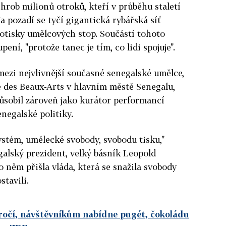
hrob milionů otroků, kteří v průběhu staletí
a pozadí se tyčí gigantická rybářská síť
otisky umělcových stop. Součástí tohoto
pení, "protože tanec je tím, co lidi spojuje".
 mezi nejvlivnější současné senegalské umělce,
e des Beaux-Arts v hlavním městě Senegalu,
působil zároveň jako kurátor performancí
enegalské politiky.
tém, umělecké svobody, svobodu tisku,"
galský prezident, velký básník Leopold
o něm přišla vláda, která se snažila svobody
stavili.
ýročí, návštěvníkům nabídne pugét, čokoládu