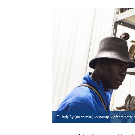
El Hadji Sy (na snímku) vystavuje v pátém patře 