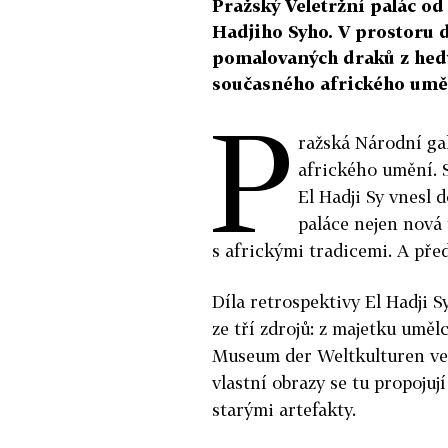
Pražský Veletržní palác od
Hadjiho Syho. V prostoru 
pomalovaných draků z hedv
současného afrického uměn
P
ražská Národní ga
afrického umění. S
El Hadji Sy vnesl 
paláce nejen nová 
s africkými tradicemi. A před
Díla retrospektivy El Hadji S
ze tří zdrojů: z majetku uměl
Museum der Weltkulturen ve 
vlastní obrazy se tu propojuj
starými artefakty.