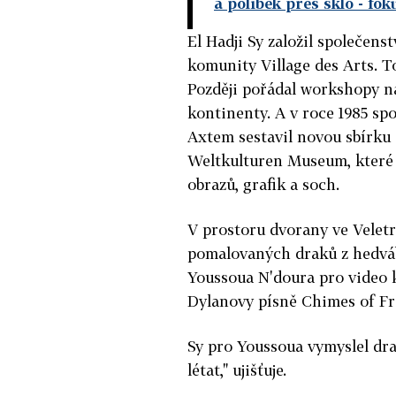
a polibek přes sklo
- fok
El Hadji Sy založil společen
komunity Village des Arts. To
Později pořádal workshopy n
kontinenty. A v roce 1985 
Axtem sestavil novou sbírku
Weltkulturen Museum, které d
obrazů, grafik a soch.
V prostoru dvorany ve Veletr
pomalovaných draků z hedváb
Youssoua N'doura pro video 
Dylanovy písně Chimes of Fre
Sy pro Youssoua vymyslel dr
létat," ujišťuje.