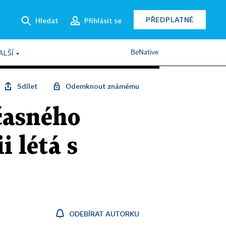
PŘEDPLATNÉ
Hledat
Přihlásit se
BeNative
ALŠÍ
Sdílet
Odemknout známému
učasného
i létá s
ODEBÍRAT AUTORKU