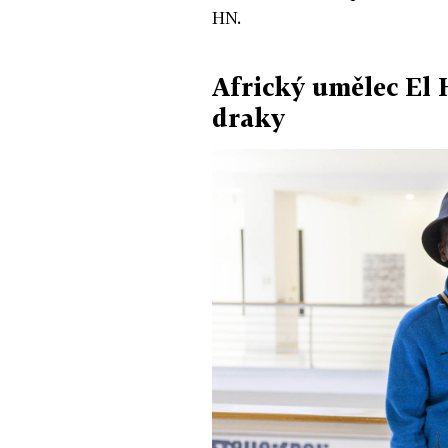
HN.
Africký umělec El H
draky