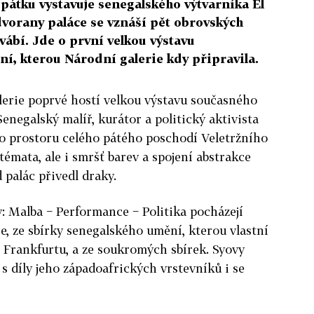
 pátku vystavuje senegalského výtvarníka El
dvorany paláce se vznáší pět obrovských
ábí. Jde o první velkou výstavu
í, kterou Národní galerie kdy připravila.
lerie poprvé hostí velkou výstavu současného
enegalský malíř, kurátor a politický aktivista
do prostoru celého pátého poschodí Veletržního
témata, ale i smršť barev a spojení abstrakce
 palác přivedl draky.
y: Malba − Performance − Politika pocházejí
ce, ze sbírky senegalského umění, kterou vlastní
Frankfurtu, a ze soukromých sbírek. Syovy
í s díly jeho západoafrických vrstevníků i se