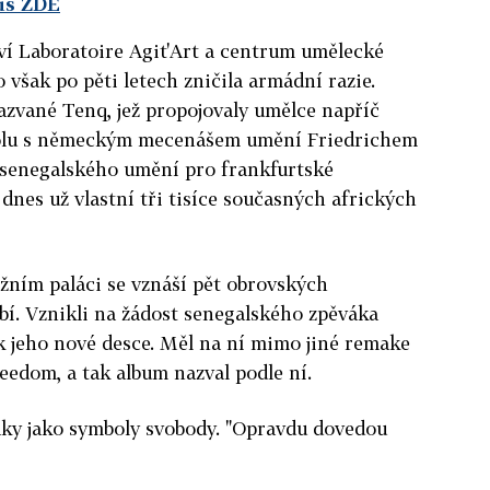
us ZDE
ství Laboratoire Agit'Art a centrum umělecké
 však po pěti letech zničila armádní razie.
azvané Tenq, jež propojovaly umělce napříč
spolu s německým mecenášem umění Friedrichem
 senegalského umění pro frankfurtské
nes už vlastní tři tisíce současných afrických
žním paláci se vznáší pět obrovských
í. Vznikli na žádost senegalského zpěváka
k jeho nové desce. Měl na ní mimo jiné remake
edom, a tak album nazval podle ní.
aky jako symboly svobody. "Opravdu dovedou