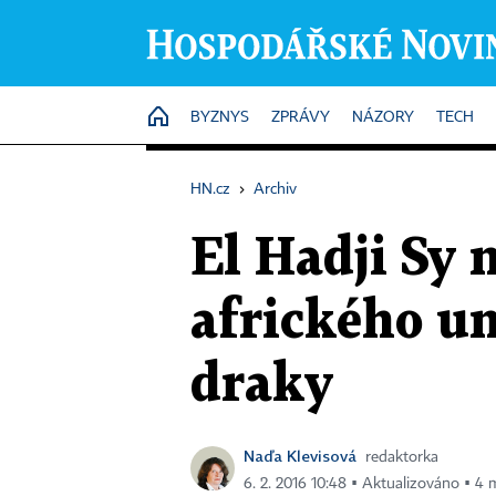
HOME
BYZNYS
ZPRÁVY
NÁZORY
TECH
HN.cz
›
Archiv
El Hadji Sy 
afrického um
draky
Naďa Klevisová
redaktorka
6. 2. 2016 10:48 ▪ Aktualizováno ▪ 4 m