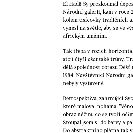
El Hadji Sy prozkoumal depoz
Národní galerii, kam v roce 
kolem tisícovky tradičních a
vynesl na světlo, aby se ve v
africkým uměním.
Tak třeba v rozích horizontá
stojí čtyři ašantské trůny. T
dělá společnost obrazu Déšť 
1984. Návštěvníci Národní gal
nebyly vystavené.
Retrospektiva, zahrnující Syo
které maloval nohama. "Věnov
obraz něčím, co se tvoří očim
Stoupal jsem si do barvy a p
Do abstraktního plátna tak vs