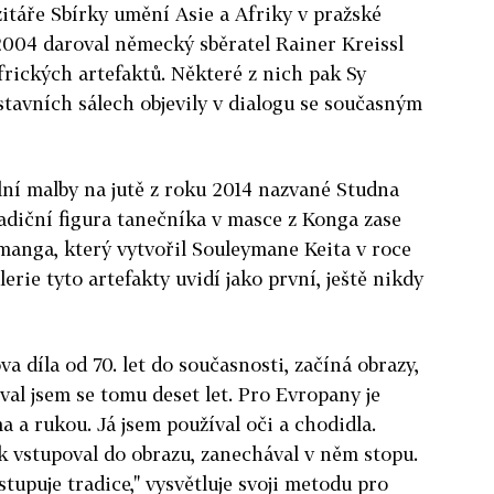
itáře Sbírky umění Asie a Afriky v pražské
2004 daroval německý sběratel Rainer Kreissl
frických artefaktů. Některé z nich pak Sy
ýstavních sálech objevily v dialogu se současným
lní malby na jutě z roku 2014 nazvané Studna
radiční figura tanečníka v masce z Konga zase
manga, který vytvořil Souleymane Keita v roce
erie tyto artefakty uvidí jako první, ještě nikdy
va díla od 70. let do současnosti, začíná obrazy,
al jsem se tomu deset let. Pro Evropany je
a a rukou. Já jsem používal oči a chodidla.
ak vstupoval do obrazu, zanechával v něm stopu.
tupuje tradice," vysvětluje svoji metodu pro