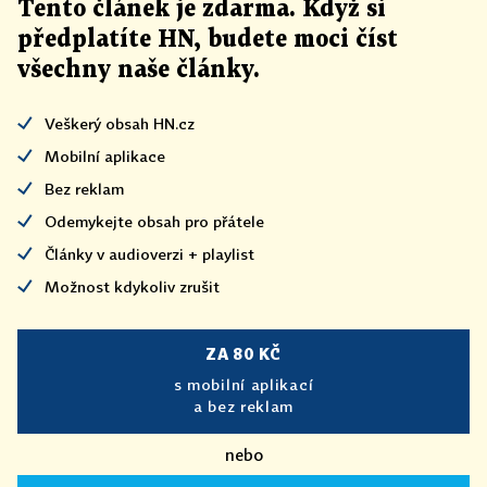
Tento článek
je
zdarma. Když si
předplatíte HN, budete moci číst
všechny naše články
.
Veškerý obsah HN.cz
Mobilní aplikace
Bez reklam
Odemykejte obsah pro přátele
Články v audioverzi + playlist
Možnost kdykoliv zrušit
ZA 80 KČ
s mobilní aplikací
a bez reklam
nebo