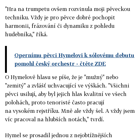
"Hra na trumpetu ovšem rozvinula moji pěveckou
techniku. Vždy je pro pěvce dobré pochopit
harmonii, frázování či dynamiku z pohledu
hudebníka," říká.
Opernímu pěvci Hymelovi k sólovému debutu
pomohl český orchestr
- čtěte ZDE
O Hymelově hlasu se píše, že je "mužný" nebo
"zemitý" a zvlášť uchvacující ve výškách. "Všichni
pěvci usilují, aby byl jejich hlas kvalitní ve všech
polohách, proto tenoristé často pracují
na vysokém rejstříku. Mně ale vždy šel. A vždy jsem
víc pracoval na hlubších notách," tvrdí.
Hymel se prosadil jednou z nejobtížnějších