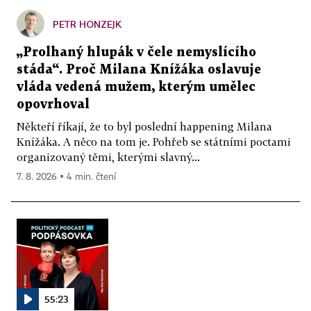
PETR HONZEJK
„Prolhaný hlupák v čele nemyslícího
stáda“. Proč Milana Knížáka oslavuje
vláda vedená mužem, kterým umělec
opovrhoval
Někteří říkají, že to byl poslední happening Milana
Knížáka. A něco na tom je. Pohřeb se státními poctami
organizovaný těmi, kterými slavný...
7. 8. 2026 ▪ 4 min. čtení
55:23