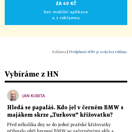
ZA 40 KČ
bez mobilní aplikace
a s reklamou
|
Předplatné HN+ je zcela bez reklam.
Vybíráme z HN
JAN KUBITA
Hledá se papaláš. Kdo jel v černém BMW s
majákem skrze „Turkovu“ křižovatku?
Před několika dny se do jedné pražské křižovatky
přihnalo obří luxusní BMW se začerněnými skly a