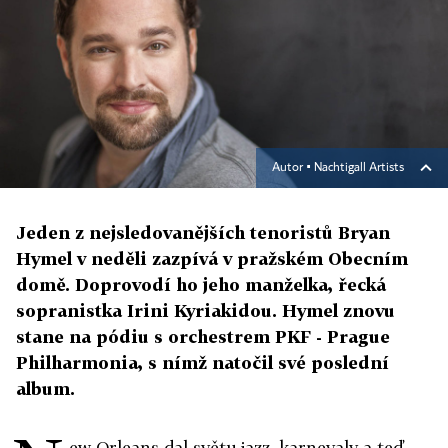
Autor ▪
Nachtigall Artists
Jeden z nejsledovanějších tenoristů Bryan
Hymel v neděli zazpívá v pražském Obecním
domě. Doprovodí ho jeho manželka, řecká
sopranistka Irini Kyriakidou. Hymel znovu
stane na pódiu s orchestrem PKF - Prague
Philharmonia, s nímž natočil své poslední
album.
ew Orleans dal světu jazz, karnevaly a teď