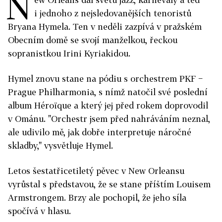
N
i jednoho z nejsledovanějších tenoristů
Bryana Hymela. Ten v neděli zazpívá v pražském
Obecním domě se svojí manželkou, řeckou
sopranistkou Irini Kyriakidou.
Hymel znovu stane na pódiu s orchestrem PKF −
Prague Philharmonia, s nímž natočil své poslední
album Héroïque a který jej před rokem doprovodil
v Ománu. "Orchestr jsem před nahráváním neznal,
ale udivilo mě, jak dobře interpretuje náročné
skladby," vysvětluje Hymel.
Letos šestatřicetiletý pěvec v New Orleansu
vyrůstal s představou, že se stane příštím Louisem
Armstrongem. Brzy ale pochopil, že jeho síla
spočívá v hlasu.