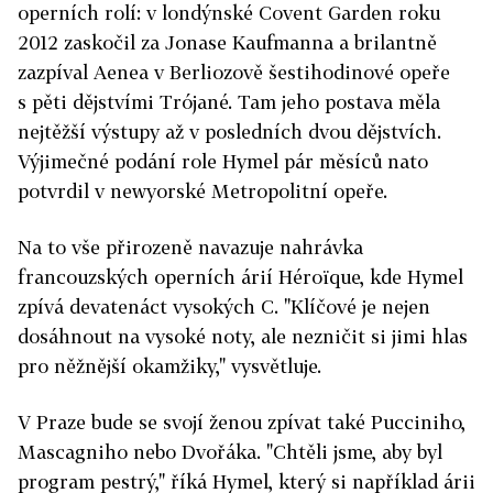
operních rolí: v londýnské Covent Garden roku
2012 zaskočil za Jonase Kaufmanna a brilantně
zazpíval Aenea v Berliozově šestihodinové opeře
s pěti dějstvími Trójané. Tam jeho postava měla
nejtěžší výstupy až v posledních dvou dějstvích.
Výjimečné podání role Hymel pár měsíců nato
potvrdil v newyorské Metropolitní opeře.
Na to vše přirozeně navazuje nahrávka
francouzských operních árií Héroïque, kde Hymel
zpívá devatenáct vysokých C. "Klíčové je nejen
dosáhnout na vysoké noty, ale nezničit si jimi hlas
pro něžnější okamžiky," vysvětluje.
V Praze bude se svojí ženou zpívat také Pucciniho,
Mascagniho nebo Dvořáka. "Chtěli jsme, aby byl
program pestrý," říká Hymel, který si například árii