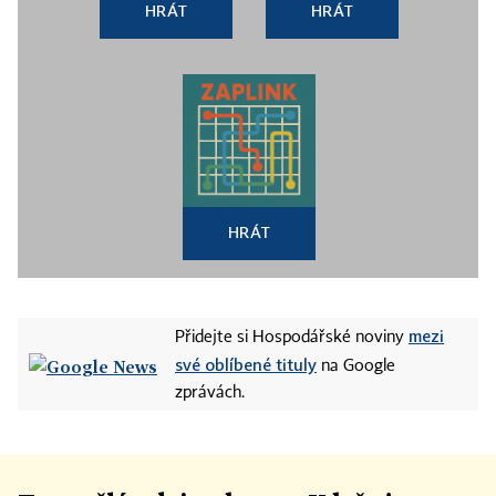
HRÁT
HRÁT
HRÁT
mezi
Přidejte si Hospodářské noviny
své oblíbené tituly
na Google
zprávách.